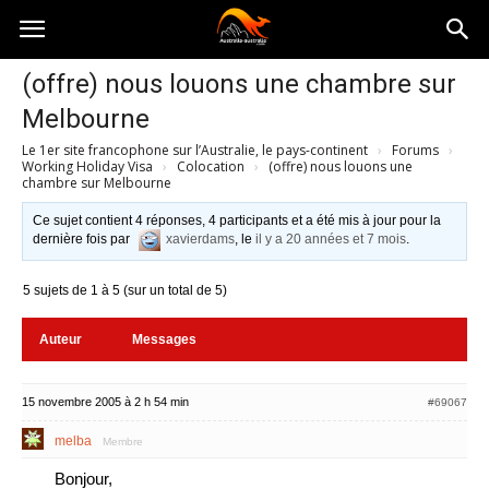
Australia-
(offre) nous louons une chambre sur
Melbourne
australie.com
Le 1er site francophone sur l’Australie, le pays-continent
›
Forums
›
Working Holiday Visa
›
Colocation
›
(offre) nous louons une
chambre sur Melbourne
Ce sujet contient 4 réponses, 4 participants et a été mis à jour pour la
dernière fois par
xavierdams
, le
il y a 20 années et 7 mois
.
5 sujets de 1 à 5 (sur un total de 5)
Auteur
Messages
15 novembre 2005 à 2 h 54 min
#69067
melba
Membre
Bonjour,