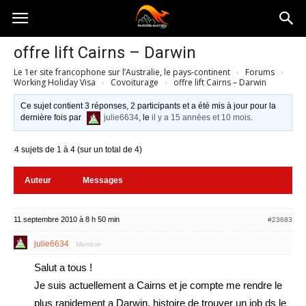
Australia-
offre lift Cairns – Darwin
Le 1er site francophone sur l’Australie, le pays-continent
›
Forums
›
australie.com
Working Holiday Visa
›
Covoiturage
›
offre lift Cairns – Darwin
Ce sujet contient 3 réponses, 2 participants et a été mis à jour pour la
dernière fois par
julie6634
, le
il y a 15 années et 10 mois
.
4 sujets de 1 à 4 (sur un total de 4)
Auteur
Messages
11 septembre 2010 à 8 h 50 min
#23683
julie6634
Membre
Salut a tous !
Je suis actuellement a Cairns et je compte me rendre le
plus rapidement a Darwin, histoire de trouver un job ds le