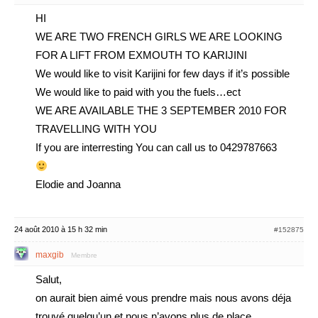
HI
WE ARE TWO FRENCH GIRLS WE ARE LOOKING
FOR A LIFT FROM EXMOUTH TO KARIJINI
We would like to visit Karijini for few days if it’s possible
We would like to paid with you the fuels…ect
WE ARE AVAILABLE THE 3 SEPTEMBER 2010 FOR
TRAVELLING WITH YOU
If you are interresting You can call us to 0429787663
Elodie and Joanna
24 août 2010 à 15 h 32 min
#152875
maxgib
Membre
Salut,
on aurait bien aimé vous prendre mais nous avons déja
trouvé quelqu’un et nous n’avons plus de place