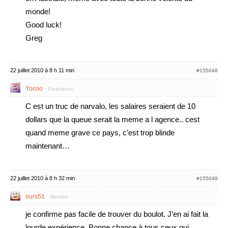
monde!
Good luck!
Greg
22 juillet 2010 à 8 h 11 min
#155048
Yocoo
Participant
C est un truc de narvalo, les salaires seraient de 10
dollars que la queue serait la meme a l agence.. cest
quand meme grave ce pays, c’est trop blinde
maintenant…
22 juillet 2010 à 8 h 32 min
#155049
ours51
Membre
je confirme pas facile de trouver du boulot. J’en ai fait la
lourde expérience. Bonne chance à tous ceux qui