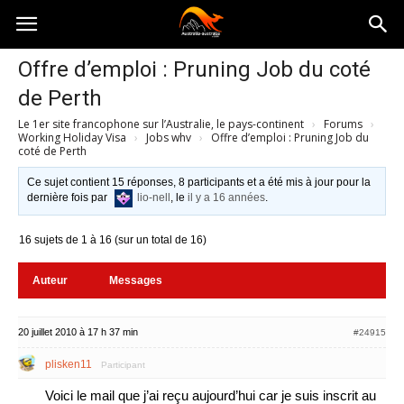
Australia-
Offre d’emploi : Pruning Job du coté
de Perth
australie.com
Le 1er site francophone sur l’Australie, le pays-continent
›
Forums
›
Working Holiday Visa
›
Jobs whv
›
Offre d’emploi : Pruning Job du
coté de Perth
Ce sujet contient 15 réponses, 8 participants et a été mis à jour pour la
dernière fois par
lio-nell
, le
il y a 16 années
.
16 sujets de 1 à 16 (sur un total de 16)
Auteur
Messages
20 juillet 2010 à 17 h 37 min
#24915
plisken11
Participant
Voici le mail que j’ai reçu aujourd’hui car je suis inscrit au