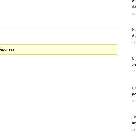
Gr
îl
26
Na
Au
19
 réponses.
Nu
vo
12
De
po
5 
To
no
21