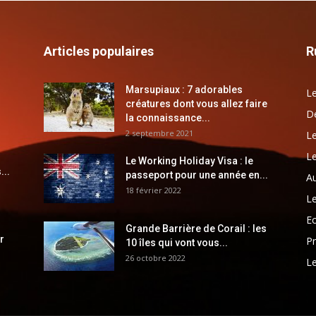
Articles populaires
R
Marsupiaux : 7 adorables
Le
créatures dont vous allez faire
Dé
la connaissance...
2 septembre 2021
Le
Le
Le Working Holiday Visa : le
...
passeport pour une année en...
Au
18 février 2022
Le
E
Grande Barrière de Corail : les
r
Pr
10 îles qui vont vous...
26 octobre 2022
Le