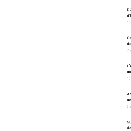
D’
d’
15
Ca
da
7 
L’
au
10
Ad
ac
3 
Su
de