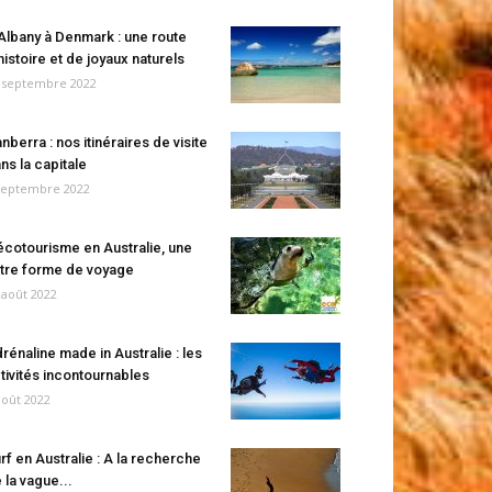
Albany à Denmark : une route
histoire et de joyaux naturels
 septembre 2022
nberra : nos itinéraires de visite
ns la capitale
septembre 2022
écotourisme en Australie, une
tre forme de voyage
 août 2022
rénaline made in Australie : les
tivités incontournables
août 2022
rf en Australie : A la recherche
 la vague...