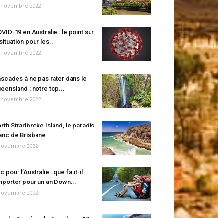
 novembre 2022
VID-19 en Australie : le point sur
 situation pour les...
 novembre 2022
scades à ne pas rater dans le
eensland : notre top...
 novembre 2022
rth Stradbroke Island, le paradis
anc de Brisbane
novembre 2022
c pour l’Australie : que faut-il
porter pour un an Down...
novembre 2022