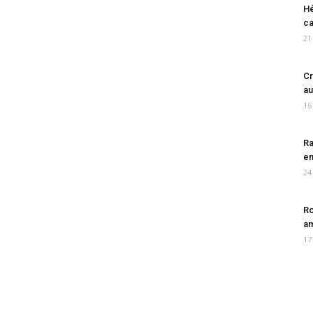
Hé
ca
21
Cr
au
16
Ra
en
24
Ro
am
17