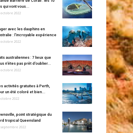
ande Barrière de Corail : les 10
es qui vont vous...
 octobre 2022
ger avec les dauphins en
stralie : l’incroyable expérience
 octobre 2022
its australiennes : 7 lieux que
us n’êtes pas prêt d’oublier...
 octobre 2022
s activités gratuites à Perth,
ur un été coloré et bien...
octobre 2022
wnsville, point stratégique du
rd tropical Queensland
 septembre 2022