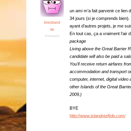
un ami m’a fait parvenir ce lien 
34 jours (si je comprends bien)
breizband
ayant d’autres projets, je me sui
ite
En tout cas, ça a vraiment l’air 
Participant
package
Living above the Great Barrier Re
candidate will also be paid a sa
You’ll receive return airfares fr
accommodation and transport on H
computer, internet, digital video
other Islands of the Great Barr
2009.)
BYE
http://www.islandreefjob.com/