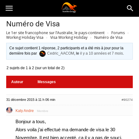
Australia-
Numéro de Visa
Le 1er site francophone sur l’Australie, le pays-continent
›
Forums
›
australie.com
Working Holiday Visa
›
Visa Working Holiday
›
Numéro de Visa
Ce sujet contient 1 réponse, 2 participants et a été mis à jour pour la
dernière fois par
Cedric_AACOM
, le
il y a 10 années et 7 mois
.
2 sujets de 1 à 2 (sur un total de 2)
Auteur
Messages
31 décembre 2015 à 11 h 06 min
#90274
Katy Andre
Membre
Bonjour a tous,
Alors voila j’ai effectué ma demande de visa le 30
Novembre, Il est bien accepté, ça il y a pas de souci.