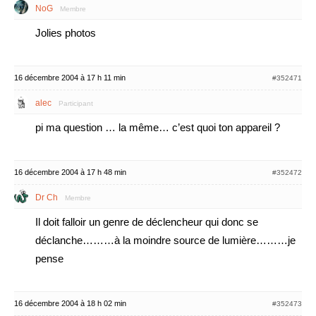
NoG
Membre
Jolies photos
16 décembre 2004 à 17 h 11 min
#352471
alec
Participant
pi ma question … la même… c’est quoi ton appareil ?
16 décembre 2004 à 17 h 48 min
#352472
Dr Ch
Membre
Il doit falloir un genre de déclencheur qui donc se
déclanche………à la moindre source de lumière………je
pense
16 décembre 2004 à 18 h 02 min
#352473