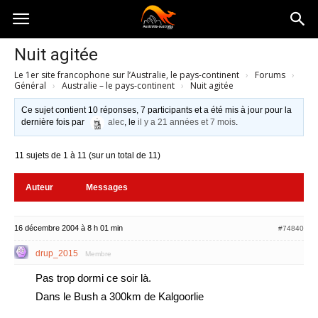
Australia-
Nuit agitée
Le 1er site francophone sur l’Australie, le pays-continent
›
Forums
›
australie.com
Général
›
Australie – le pays-continent
›
Nuit agitée
Ce sujet contient 10 réponses, 7 participants et a été mis à jour pour la
dernière fois par
alec
, le
il y a 21 années et 7 mois
.
11 sujets de 1 à 11 (sur un total de 11)
Auteur
Messages
16 décembre 2004 à 8 h 01 min
#74840
drup_2015
Membre
Pas trop dormi ce soir là.
Dans le Bush a 300km de Kalgoorlie