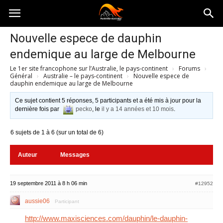
Australia-
Nouvelle espece de dauphin
endemique au large de Melbourne
australie.com
Le 1er site francophone sur l’Australie, le pays-continent
›
Forums
›
Général
›
Australie – le pays-continent
›
Nouvelle espece de
dauphin endemique au large de Melbourne
Ce sujet contient 5 réponses, 5 participants et a été mis à jour pour la
dernière fois par
pecko
, le
il y a 14 années et 10 mois
.
6 sujets de 1 à 6 (sur un total de 6)
Auteur
Messages
19 septembre 2011 à 8 h 06 min
#12952
aussie06
Participant
http://www.maxisciences.com/dauphin/le-dauphin-