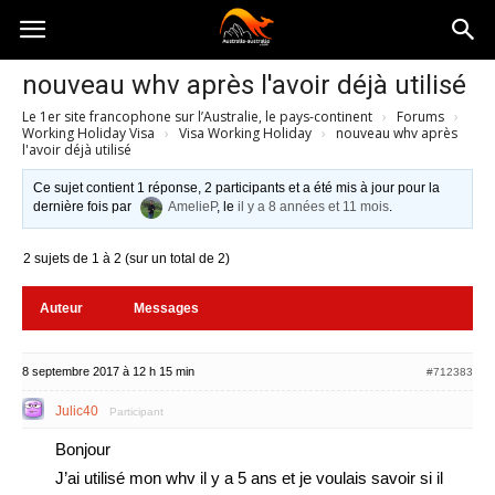
Australia-
nouveau whv après l'avoir déjà utilisé
Le 1er site francophone sur l’Australie, le pays-continent
›
Forums
›
australie.com
Working Holiday Visa
›
Visa Working Holiday
›
nouveau whv après
l'avoir déjà utilisé
Ce sujet contient 1 réponse, 2 participants et a été mis à jour pour la
dernière fois par
AmelieP
, le
il y a 8 années et 11 mois
.
2 sujets de 1 à 2 (sur un total de 2)
Auteur
Messages
8 septembre 2017 à 12 h 15 min
#712383
Julic40
Participant
Bonjour
J’ai utilisé mon whv il y a 5 ans et je voulais savoir si il