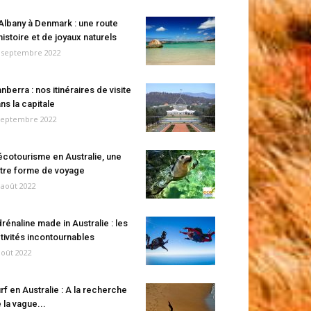
Albany à Denmark : une route
histoire et de joyaux naturels
 septembre 2022
nberra : nos itinéraires de visite
ns la capitale
septembre 2022
écotourisme en Australie, une
tre forme de voyage
 août 2022
rénaline made in Australie : les
tivités incontournables
août 2022
rf en Australie : A la recherche
 la vague...