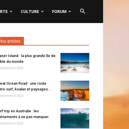
RTE
CULTURE
FORUM
Nos articles
aser Island : la plus grande île de
ble du monde
septembre 2023
eat Ocean Road : une route
tre surf, koalas et paysages...
septembre 2023
rf trip en Australie : les
énements à ne pas manquer
septembre 2023