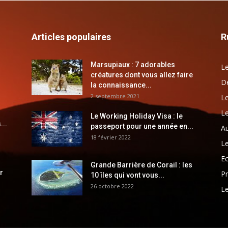
Articles populaires
R
Marsupiaux : 7 adorables
Le
créatures dont vous allez faire
Dé
la connaissance...
2 septembre 2021
Le
Le
Le Working Holiday Visa : le
...
passeport pour une année en...
Au
18 février 2022
Le
E
Grande Barrière de Corail : les
r
Pr
10 îles qui vont vous...
26 octobre 2022
Le