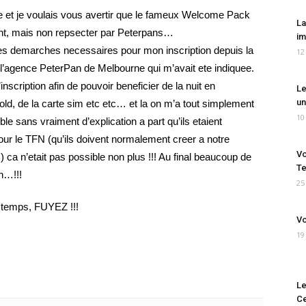
ie et je voulais vous avertir que le fameux Welcome Pack
La
ant, mais non repsecter par Peterpans…
im
s les demarches necessaires pour mon inscription depuis la
12
l’agence PeterPan de Melbourne qui m’avait ete indiquee.
nscription afin de pouvoir beneficier de la nuit en
Le
un
old, de la carte sim etc etc… et la on m’a tout simplement
10
le sans vraiment d’explication a part qu’ils etaient
our le TFN (qu’ils doivent normalement creer a notre
Vo
) ca n’etait pas possible non plus !!! Au final beaucoup de
Te
n…!!!
25
 temps, FUYEZ !!!
Vo
19
Le
Ce