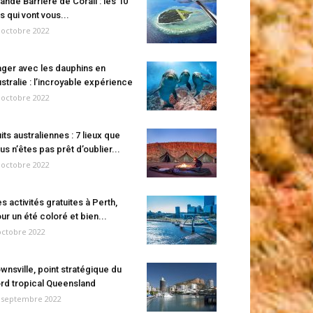
ande Barrière de Corail : les 10
es qui vont vous...
 octobre 2022
ger avec les dauphins en
stralie : l’incroyable expérience
 octobre 2022
its australiennes : 7 lieux que
us n’êtes pas prêt d’oublier...
 octobre 2022
s activités gratuites à Perth,
ur un été coloré et bien...
octobre 2022
wnsville, point stratégique du
rd tropical Queensland
 septembre 2022