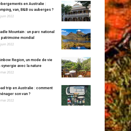
bergements en Australie :
mping, van, B&B ou auberges ?
 juin 2022
adle Mountain : un parc national
 patrimoine mondial
 juin 2022
inbow Region, un mode de vie
 synergie avec la nature
 mai 2022
ad trip en Australie : comment
énager son van ?
 mai 2022