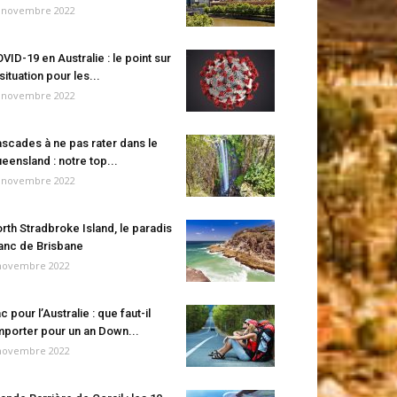
 novembre 2022
VID-19 en Australie : le point sur
 situation pour les...
 novembre 2022
scades à ne pas rater dans le
eensland : notre top...
 novembre 2022
rth Stradbroke Island, le paradis
anc de Brisbane
novembre 2022
c pour l’Australie : que faut-il
porter pour un an Down...
novembre 2022