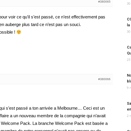
#380065
30
our voir ce qu’il s’est passé, ce n’est effectivement pas
CO
 en auberge plus tard ce n’est pas un souci.
la
30
ossible !
Ca
Qu
23
No
#380066
bl
9 
Sa
qui s’est passé a ton arrivée a Melbourne… Ceci est un
em
ffaire a un nouveau membre de la compagnie qui n’avait
2 
du Welcome Pack. La branche Welcome Pack est basée a
membre de notre personnel n’avait pas encore eu de