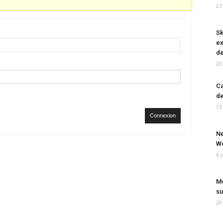
27
Sk
ex
de
20
Ca
de
13
Connexion
Ne
Wo
6 
Mo
su
29