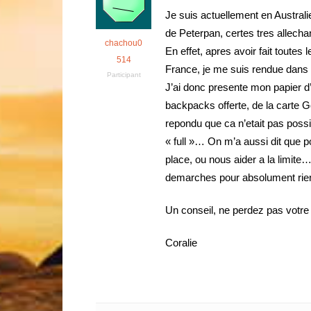
Je suis actuellement en Austral
de Peterpan, certes tres allech
chachou0
En effet, apres avoir fait toute
514
France, je me suis rendue dans 
Participant
J’ai donc presente mon papier d’i
backpacks offerte, de la carte G
repondu que ca n’etait pas possib
« full »… On m’a aussi dit que p
place, ou nous aider a la limite…
demarches pour absolument rie
Un conseil, ne perdez pas votre
Coralie