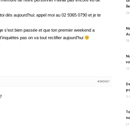
Gr
îl
26
oi dès aujourd’hui: appel moi au 02 9365 0790 et je te
Na
ge s’est bien passée et que ton premier weekend a
Au
inquiètes pas on va tout rectifier aujourd’hui
19
Nu
vo
12
#380067
De
po
?
5 
To
no
21