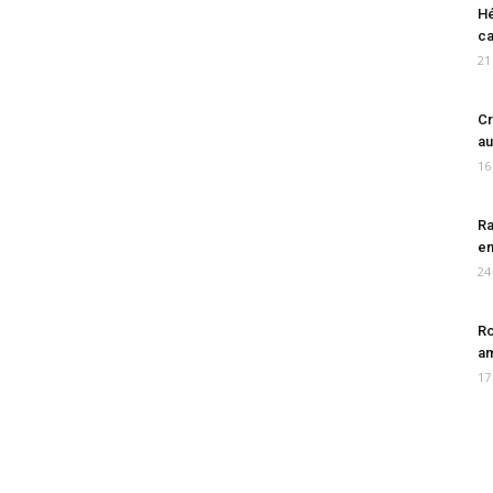
Hé
ca
21
Cr
au
16
Ra
en
24
Ro
am
17