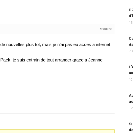
D’
d’
15
#380068
Ca
e nouvelles plus tot, mais je n’ai pas eu acces a internet
da
7 
ack, je suis entrain de tout arranger grace a Jeanne.
L’
au
10
Ad
ac
3 
Su
de