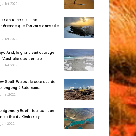
 juillet 2022
ier en Australie : une
périence que l’on vous conseille
...
 juillet 2022
pe Arid, le grand sud sauvage
 l’Australie occidentale
 juillet 2022
w South Wales : la côte sud de
llongong à Batemans...
juillet 2022
ntgomery Reef : lieu iconique
r la côte du Kimberley
 juin 2022