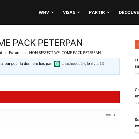
WHV
VISAS
PARTIR
DÉCOUVE
ME PACK PETERPAN
nt
›
Forums
›
NON RESPECT WELCOME PACK PETERPAN
Fr
 à jour pour la dernière fois par
chachou0514
, le
il y a 13
sa
5 
Gr
en
5 
#81342
Su
év
5 