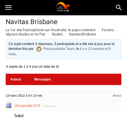
Australia-
Navitas Brisbane
Le 1er site francophone sur l’Australie, le pays-continent
›
Forums
›
australie.com
Séjours études et Au Pair
›
Etudes
›
Navitas Brisbane
Ce sujet contient 3 réponses, 3 participants et a été mis à jour pour la
dernière fois par
Francaustralia Team
, le
il y a 13 années et 9
mois
.
4 sujets de 1 à 4 (sur un total de 4)
Auteur
Messages
13 mars 2012 à 0 h 13 min
#8483
choupinette1979
Participant
Salut