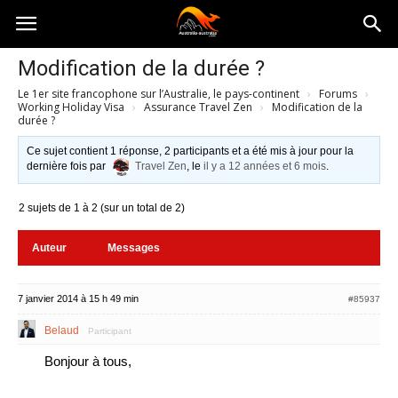
Australia-
Modification de la durée ?
Le 1er site francophone sur l’Australie, le pays-continent
›
Forums
›
australie.com
Working Holiday Visa
›
Assurance Travel Zen
›
Modification de la
durée ?
Ce sujet contient 1 réponse, 2 participants et a été mis à jour pour la
dernière fois par
Travel Zen
, le
il y a 12 années et 6 mois
.
2 sujets de 1 à 2 (sur un total de 2)
Auteur
Messages
7 janvier 2014 à 15 h 49 min
#85937
Belaud
Participant
Bonjour à tous,