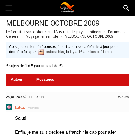
Australia-
MELBOURNE OCTOBRE 2009
Le 1er site francophone sur l’Australie, le pays-continent
›
Forums
›
australie.com
Général
›
Voyager ensemble
›
MELBOURNE OCTOBRE 2009
Ce sujet contient 4 réponses, 4 participants et a été mis à jour pour la
dernière fois par
babouchka
, le
il y a 16 années et 11 mois
.
5 sujets de 1 à 5 (sur un total de 5)
Auteur
Messages
26 juin 2009 à 11 h 10 min
#36065
katkat
Membre
Salut!
Enfin, je me suis decidée a franchir le cap pour aller