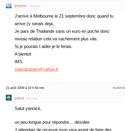
jimyims
Membre
J’arrive à Melbourne le 21 septembre donc quand tu
arrive j’y serais deja.
Je pars de Thailande sans un euro en poche donc
niveau relation cela va vachement plus vite.
Si je pourais t aider je le ferais.
A bientot
IMS
rolandpalatin@yahoo.fr
21 août 2009 à 10 h 50 min
#189556
katkat
Membre
Salut yannick,
un peu longue pour répondre… désolée
J attendais de recevoir mon visa avant de faire des