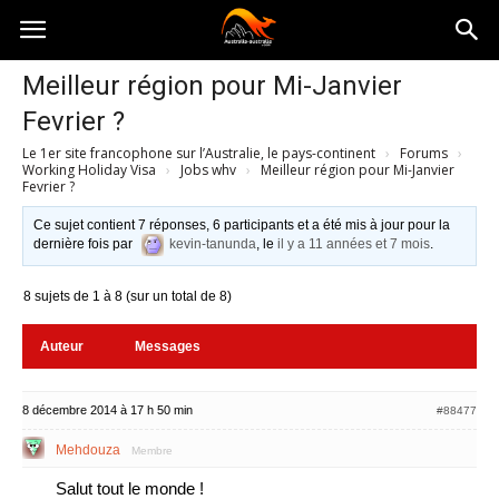
Australia-
Meilleur région pour Mi-Janvier
Fevrier ?
australie.com
Le 1er site francophone sur l’Australie, le pays-continent
›
Forums
›
Working Holiday Visa
›
Jobs whv
›
Meilleur région pour Mi-Janvier
Fevrier ?
Ce sujet contient 7 réponses, 6 participants et a été mis à jour pour la
dernière fois par
kevin-tanunda
, le
il y a 11 années et 7 mois
.
8 sujets de 1 à 8 (sur un total de 8)
Auteur
Messages
8 décembre 2014 à 17 h 50 min
#88477
Mehdouza
Membre
Salut tout le monde !