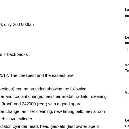
La
im
12
cyl, only 260 000km
Le
un
10
es + backpacks
Vo
Te
2012. The cheapest and the easiest one.
25
nvoices) can be provided showing the following:
Vo
lter and coolant change, new thermostat, radiator cleaning
19
 (front) and 242000 (rear) with a good spare
er change, air filter cleaning, new timing belt, new aircon
utch slave cylinder
Le
iator, cylinder head, head gaskets (last owner spent
Ce