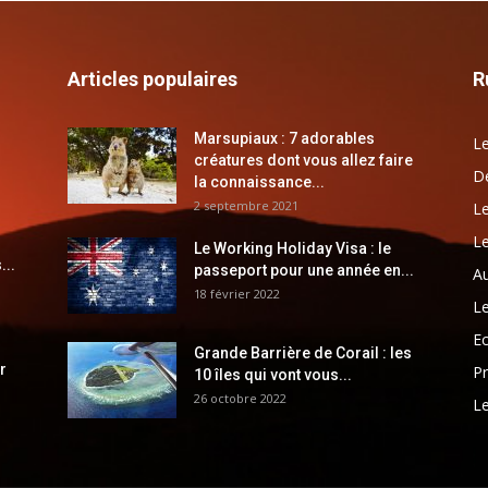
Articles populaires
R
Marsupiaux : 7 adorables
Le
créatures dont vous allez faire
Dé
la connaissance...
2 septembre 2021
Le
Le
Le Working Holiday Visa : le
...
passeport pour une année en...
Au
18 février 2022
Le
E
Grande Barrière de Corail : les
r
Pr
10 îles qui vont vous...
26 octobre 2022
Le