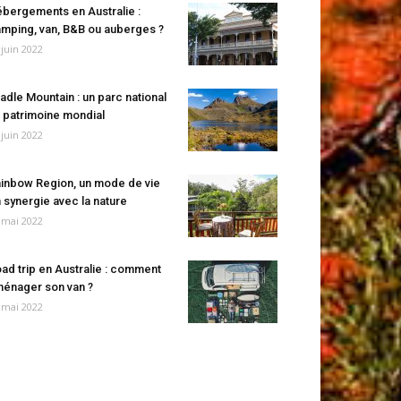
bergements en Australie :
mping, van, B&B ou auberges ?
 juin 2022
adle Mountain : un parc national
 patrimoine mondial
 juin 2022
inbow Region, un mode de vie
 synergie avec la nature
 mai 2022
ad trip en Australie : comment
énager son van ?
 mai 2022