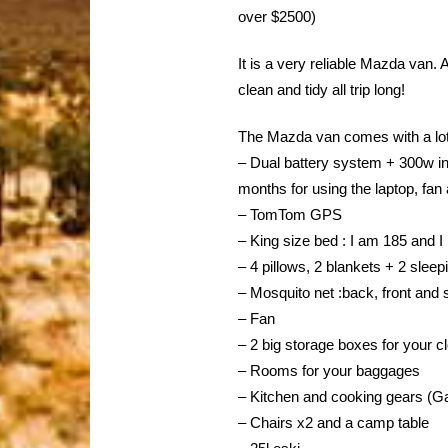
over $2500)
It is a very reliable Mazda van.
clean and tidy all trip long!
The Mazda van comes with a lot
– Dual battery system + 300w inv
months for using the laptop, fan 
– TomTom GPS
– King size bed : I am 185 and I 
– 4 pillows, 2 blankets + 2 slee
– Mosquito net :back, front and 
– Fan
– 2 big storage boxes for your c
– Rooms for your baggages
– Kitchen and cooking gears (Ga
– Chairs x2 and a camp table