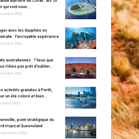
ande Barrière de Corail : les 10
es qui vont vous...
 octobre 2022
ger avec les dauphins en
stralie : l’incroyable expérience
 octobre 2022
its australiennes : 7 lieux que
us n’êtes pas prêt d’oublier...
 octobre 2022
s activités gratuites à Perth,
ur un été coloré et bien...
octobre 2022
wnsville, point stratégique du
rd tropical Queensland
 septembre 2022