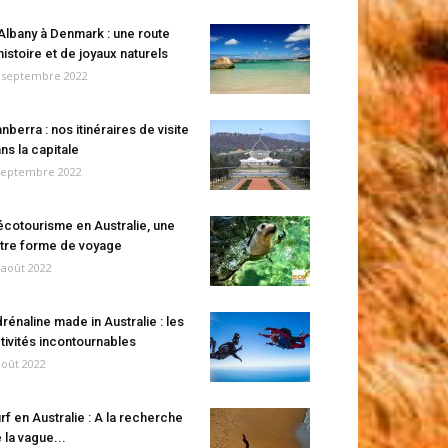
Albany à Denmark : une route
histoire et de joyaux naturels
 septembre 2022
nberra : nos itinéraires de visite
ns la capitale
septembre 2022
écotourisme en Australie, une
tre forme de voyage
 août 2022
rénaline made in Australie : les
tivités incontournables
août 2022
rf en Australie : A la recherche
 la vague...