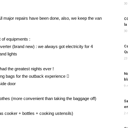
30
 All major repairs have been done, also, we keep the van
CO
la
30
 of equipments :
erter (brand new) : we always got electricity for 4
Ca
Qu
and lights
23
had the greatest nights ever !
No
ping bags for the outback experience 
bl
side door
9 
lothes (more convenient than taking the baggage off)
Sa
em
s cooker + bottles + cooking ustensils)
2 