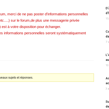
D’
d’
rum, merci de ne pas poster d’informations personnelles
15
etc….) sur le forum,de plus une messagerie privée
) est à votre disposition pour échanger.
Ca
les informations personnelles seront systématiquement
da
7 
L’
au
10
veaux sujets et réponses.
Ad
ac
3 
Su
de