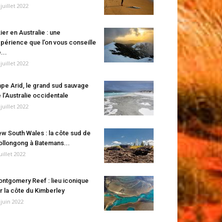
 juillet 2022
ier en Australie : une
périence que l’on vous conseille
...
 juillet 2022
pe Arid, le grand sud sauvage
 l’Australie occidentale
 juillet 2022
w South Wales : la côte sud de
llongong à Batemans...
juillet 2022
ntgomery Reef : lieu iconique
r la côte du Kimberley
 juin 2022