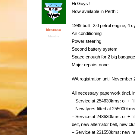
Hi Guys !
Now available in Perth :
1999 built, 2.0 petrol engine, 4 
fdesousa
Air conditioning
Membre
Power steering
Second battery system
Space enough for 2 big baggag
Major repairs done
WA registration until November 
All necessary paperwork (incl. i
– Service at 254630kms: oil + fi
– New tyres fitted at 255000kms
– Service at 248630kms: oil + filt
belt, new alternator belt, new cl
– Service at 231550kms: new rad