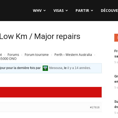
WHV
VISAS
PARTIR
DÉCOUVE
ow Km / Major repairs
Fr
nt
›
Forums
›
Forum tourisme
›
Perth – Western Australia
›
sa
 $5000 ONO
5 
 jour pour la dernière fois par
fdesousa
, le
il y a 14 années
.
Gr
en
5 
Su
év
#17618
5 