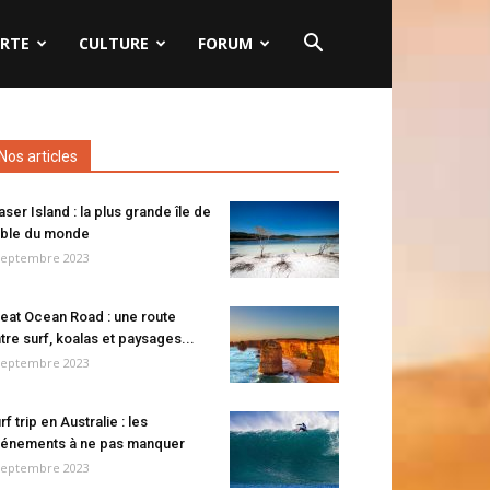
RTE
CULTURE
FORUM
Nos articles
aser Island : la plus grande île de
ble du monde
septembre 2023
eat Ocean Road : une route
tre surf, koalas et paysages...
septembre 2023
rf trip en Australie : les
énements à ne pas manquer
septembre 2023