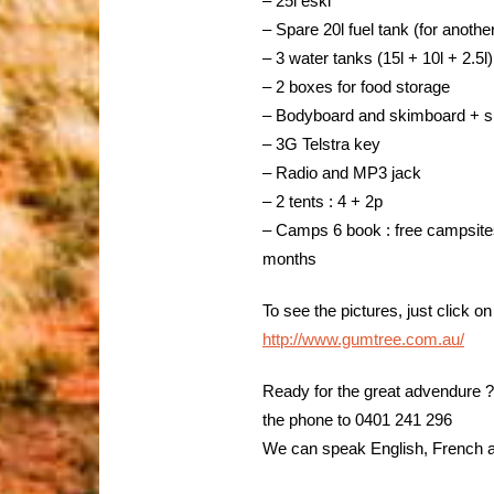
– 25l eski
– Spare 20l fuel tank (for anoth
– 3 water tanks (15l + 10l + 2.5l)
– 2 boxes for food storage
– Bodyboard and skimboard + sn
– 3G Telstra key
– Radio and MP3 jack
– 2 tents : 4 + 2p
– Camps 6 book : free campsites
months
To see the pictures, just click on
http://www.gumtree.com.au/
Ready for the great advendure ? 
the phone to 0401 241 296
We can speak English, French 