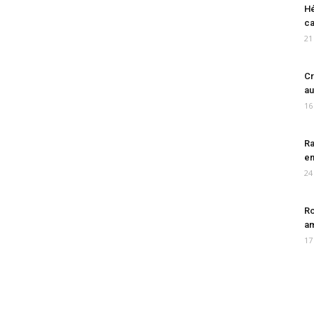
Hé
ca
21
Cr
au
16
Ra
en
24
Ro
am
17