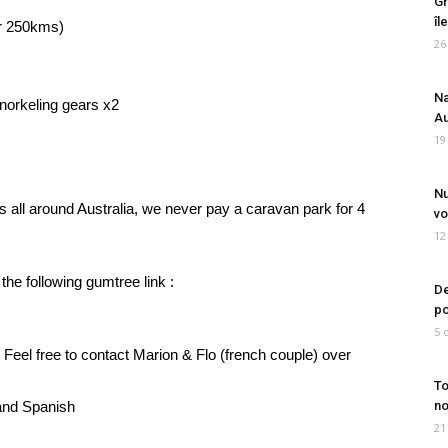
Gr
îl
er 250kms)
26
Na
orkeling gears x2
Au
19
Nu
 all around Australia, we never pay a caravan park for 4
vo
12
 the following gumtree link :
De
po
5 
Feel free to contact Marion & Flo (french couple) over
To
and Spanish
no
21