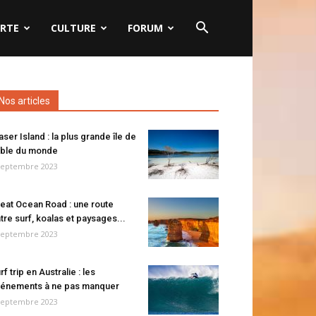
RTE
CULTURE
FORUM
Nos articles
aser Island : la plus grande île de
ble du monde
septembre 2023
eat Ocean Road : une route
tre surf, koalas et paysages...
septembre 2023
rf trip en Australie : les
énements à ne pas manquer
septembre 2023