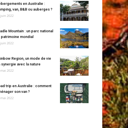
bergements en Australie :
mping, van, B&B ou auberges ?
 juin 2022
adle Mountain : un parc national
 patrimoine mondial
 juin 2022
inbow Region, un mode de vie
 synergie avec la nature
 mai 2022
ad trip en Australie : comment
énager son van ?
 mai 2022