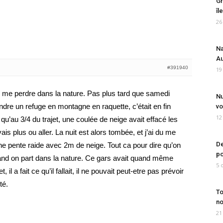
Gr
îl
26
Na
Au
#391940
19
e me perdre dans la nature. Pas plus tard que samedi
Nu
eindre un refuge en montagne en raquette, c’était en fin
vo
12
qu’au 3/4 du trajet, une coulée de neige avait effacé les
ais plus ou aller. La nuit est alors tombée, et j’ai du me
De
 une pente raide avec 2m de neige. Tout ca pour dire qu’on
po
uand on part dans la nature. Ce gars avait quand même
5 
 il a fait ce qu’il fallait, il ne pouvait peut-etre pas prévoir
té.
To
no
21