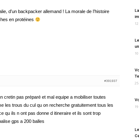
La
alie, d’un backpacker allemand ! La morale de l’histoire
im
iches en protéines
12
Le
un
10
Vo
Te
#391937
25
un cretin pas préparé et mal equipe a mobiliser toutes
Vo
 les trous du cul qu on recherche gratuitement tous les
19
u ils n ont pas donne d itineraire et ils sont trop
balise gps a 200 balles
Le
Ce