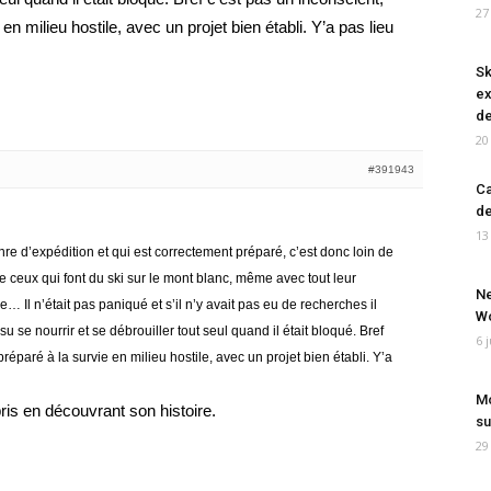
27
en milieu hostile, avec un projet bien établi. Y’a pas lieu
Sk
ex
de
20
#391943
Ca
de
13
re d’expédition et qui est correctement préparé, c’est donc loin de
e ceux qui font du ski sur le mont blanc, même avec tout leur
Ne
… Il n’était pas paniqué et s’il n’y avait pas eu de recherches il
Wo
 se nourrir et se débrouiller tout seul quand il était bloqué. Bref
6 
réparé à la survie en milieu hostile, avec un projet bien établi. Y’a
Mo
ris en découvrant son histoire.
su
29