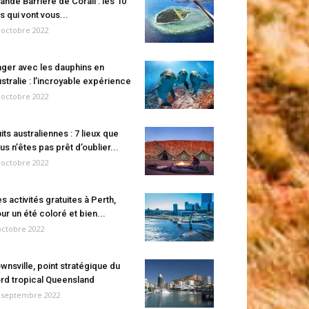
ande Barrière de Corail : les 10
es qui vont vous...
 octobre 2022
ger avec les dauphins en
stralie : l’incroyable expérience
 octobre 2022
its australiennes : 7 lieux que
us n’êtes pas prêt d’oublier...
 octobre 2022
s activités gratuites à Perth,
ur un été coloré et bien...
octobre 2022
wnsville, point stratégique du
rd tropical Queensland
 septembre 2022