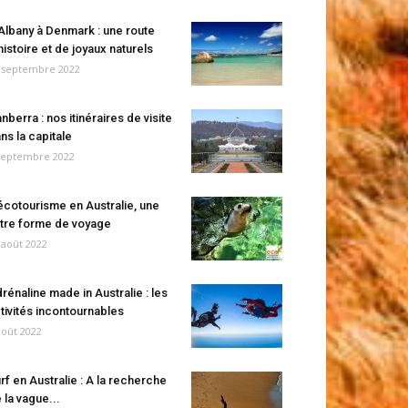
Albany à Denmark : une route
histoire et de joyaux naturels
 septembre 2022
nberra : nos itinéraires de visite
ns la capitale
septembre 2022
écotourisme en Australie, une
tre forme de voyage
 août 2022
rénaline made in Australie : les
tivités incontournables
août 2022
rf en Australie : A la recherche
 la vague...