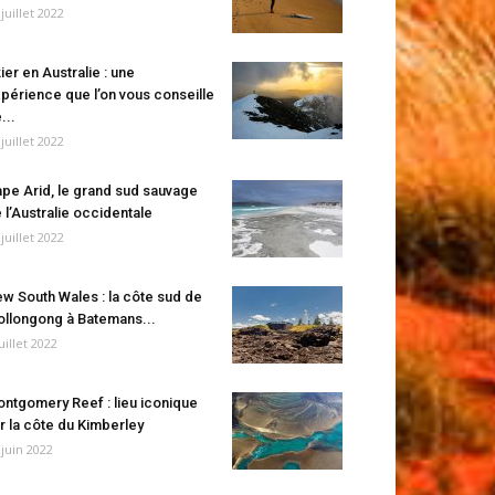
 juillet 2022
ier en Australie : une
périence que l’on vous conseille
...
 juillet 2022
pe Arid, le grand sud sauvage
 l’Australie occidentale
 juillet 2022
w South Wales : la côte sud de
llongong à Batemans...
juillet 2022
ntgomery Reef : lieu iconique
r la côte du Kimberley
 juin 2022