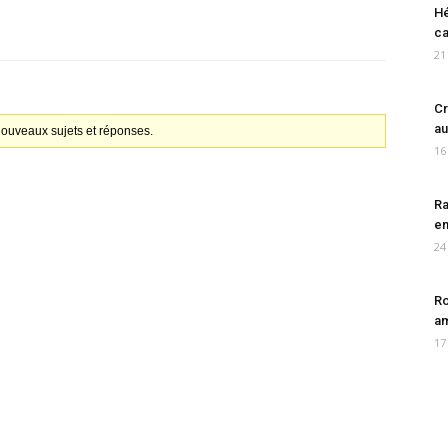
Hé
ca
21
Cr
au
 nouveaux sujets et réponses.
16
Ra
en
24
Ro
am
17