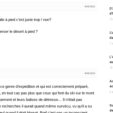
#391941
D’
d’
15
lie à pied c’est juste trop ! non?
averser le désert à pied ?
Ca
da
7 
L’
au
10
#391942
Ad
 ce genre d’expédition et qui est correctement préparé,
ac
3 
, en tout cas pas plus que ceux qui font du ski sur le mont
ement et leurs balises de détresse… Il n’était pas
Su
 de recherches il aurait quand même survécu, vu qu’il a su
de
seul quand il était bloqué. Bref c’est pas un inconscient,