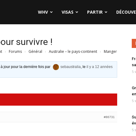
WHV
VISAS
PARTIR
DÉCOUVE
ur survivre !
nt
›
Forums
›
Général
›
Australie – le pays-continent
›
Manger
Fr
sa
 à jour pour la dernière fois par
sebaustralia
, le
il y a 12 années
5 
Gr
en
5 
Su
#86731
év
5 