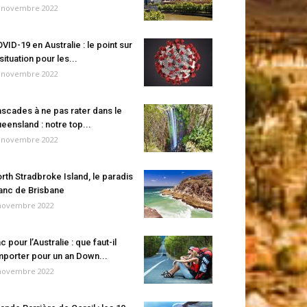
 novembre 2022
VID-19 en Australie : le point sur
 situation pour les...
 novembre 2022
scades à ne pas rater dans le
eensland : notre top...
 novembre 2022
rth Stradbroke Island, le paradis
anc de Brisbane
novembre 2022
c pour l’Australie : que faut-il
porter pour un an Down...
novembre 2022