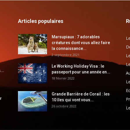
Articles populaires
R
Marsupiaux : 7 adorables
Le
créatures dont vous allez faire
Dé
la connaissance...
2 septembre 2021
Le
Le
Le Working Holiday Visa : le
...
passeport pour une année en...
Au
18 février 2022
Le
E
Grande Barrière de Corail : les
r
Pr
10 îles qui vont vous...
26 octobre 2022
Le