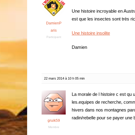
Une histoire incroyable en Austr
est que les insectes sont très r
DamienP
aris
Une histoire insolite
Participant
Damien
22 mars 2014 à 10 h 05 min
La morale de l histoire c est qu 
les.equipes de recherche, comme
hivers dans nos montagnes parce q
radin/rebelle pour se payer une 
gruik59
Membre