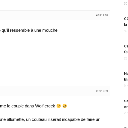
30
#391938
CO
la
e qu’il ressemble à une mouche.
30
Ca
Qu
23
No
bl
9 
#391939
Sa
omme le couple dans Wolf creek
em
2 
une allumette, un couteau il serait incapable de faire un