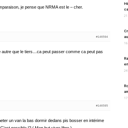
Hé
mparaison, je pense que NRMA est le – cher.
ca
21
Cr
au
#146594
16
nce autre que le tiers…ca peut passer comme ca peut pas
Ra
en
24
Ro
am
17
#146595
cheter un van la bas dormir dedans pis bosser en intérime
C’est possible !? ( Mon but vivre libre )