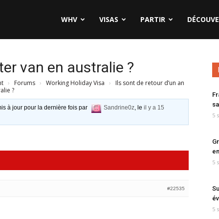
WHV
VISAS
PARTIR
DÉCOUVE
ter van en australie ?
nt
›
Forums
›
Working Holiday Visa
›
Ils sont de retour d’un an
alie ?
Fr
sa
is à jour pour la dernière fois par
Sandrine0z
, le
il y a 15
5 
Gr
en
5 
Su
#22535
év
5 