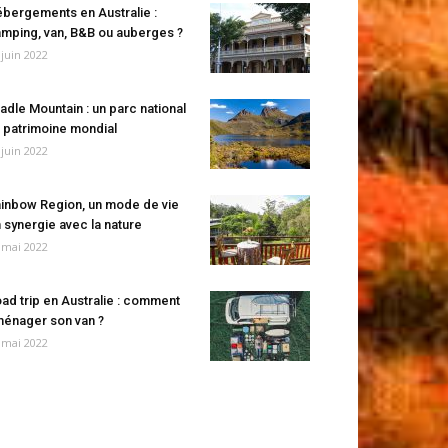
bergements en Australie :
mping, van, B&B ou auberges ?
 juin 2022
adle Mountain : un parc national
 patrimoine mondial
 juin 2022
inbow Region, un mode de vie
 synergie avec la nature
 mai 2022
ad trip en Australie : comment
énager son van ?
 mai 2022