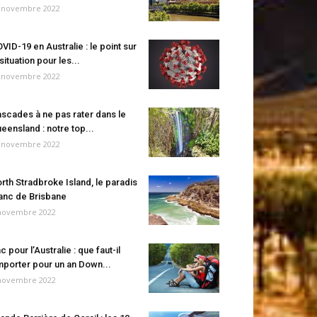
 novembre 2022
VID-19 en Australie : le point sur
 situation pour les...
 novembre 2022
scades à ne pas rater dans le
eensland : notre top...
 novembre 2022
rth Stradbroke Island, le paradis
anc de Brisbane
novembre 2022
c pour l’Australie : que faut-il
porter pour un an Down...
novembre 2022