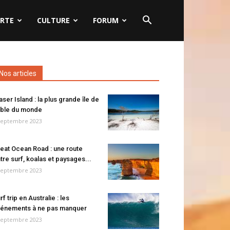
RTE
CULTURE
FORUM
Nos articles
aser Island : la plus grande île de
ble du monde
septembre 2023
eat Ocean Road : une route
tre surf, koalas et paysages...
septembre 2023
rf trip en Australie : les
énements à ne pas manquer
septembre 2023