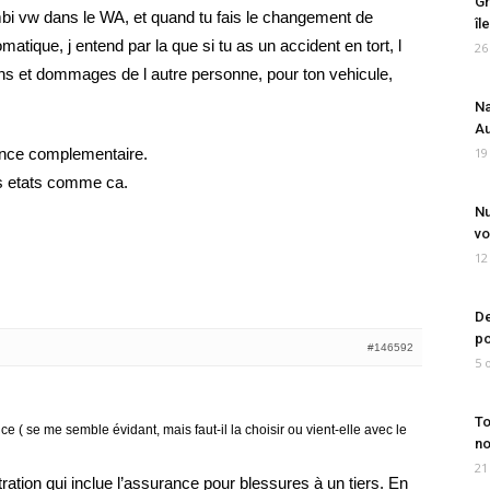
Gr
mbi vw dans le WA, et quand tu fais le changement de
îl
atique, j entend par la que si tu as un accident en tort, l
26
ns et dommages de l autre personne, pour ton vehicule,
Na
Au
ance complementaire.
19
es etats comme ca.
Nu
vo
12
De
po
#146592
5 
To
 ( se me semble évidant, mais faut-il la choisir ou vient-elle avec le
no
21
ration qui inclue l’assurance pour blessures à un tiers. En