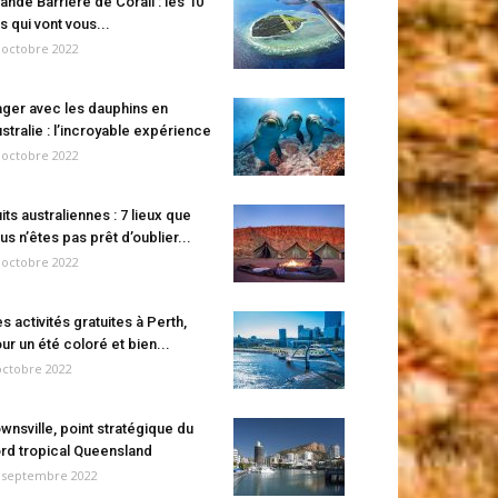
ande Barrière de Corail : les 10
es qui vont vous...
 octobre 2022
ger avec les dauphins en
stralie : l’incroyable expérience
 octobre 2022
its australiennes : 7 lieux que
us n’êtes pas prêt d’oublier...
 octobre 2022
s activités gratuites à Perth,
ur un été coloré et bien...
octobre 2022
wnsville, point stratégique du
rd tropical Queensland
 septembre 2022