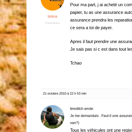
Pour ma part, j ai acheté un co
papier, tu as une assurance autom
briiice
assurance prendra les reparatio
Participant
ce sera a toi de payer.
Apres il faut prendre une assur
Je sais pas si c est dans tout l
Tchao
21 octobre 2010 à 22 h 53 min
timotitch wrote:
Je me demandais : Faut-il une assurance
van?)
Tous les véhicules ont une regist