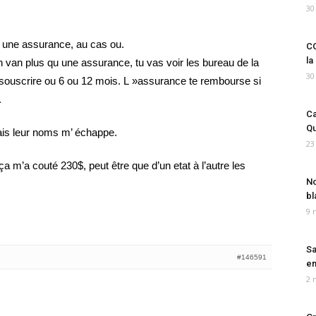
30
 une assurance, au cas ou.
CO
la
n van plus qu une assurance, tu vas voir les bureau de la
30
souscrire ou 6 ou 12 mois. L »assurance te rembourse si
.
Ca
Qu
ais leur noms m’ échappe.
23
a m’a couté 230$, peut être que d’un etat à l’autre les
No
bl
9 
Sa
#146591
em
2 