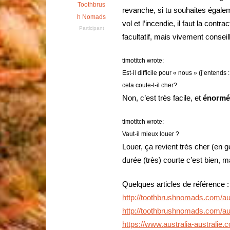
Toothbrus
revanche, si tu souhaites égale
h Nomads
vol et l’incendie, il faut la con
Participant
facultatif, mais vivement conseil
timotitch wrote:
Est-il difficile pour « nous » (j’enten
cela coute-t-il cher?
Non, c’est très facile, et
énormé
timotitch wrote:
Vaut-il mieux louer ?
Louer, ça revient très cher (en 
durée (très) courte c’est bien, 
Quelques articles de référence :
http://toothbrushnomads.com/aust
http://toothbrushnomads.com/austr
https://www.australia-australie.