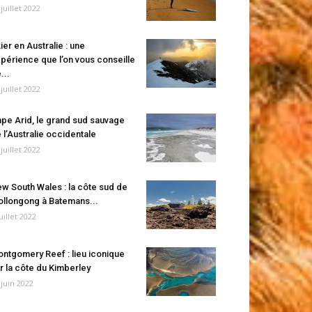
 juillet 2022
ier en Australie : une
périence que l’on vous conseille
...
 juillet 2022
pe Arid, le grand sud sauvage
 l’Australie occidentale
 juillet 2022
w South Wales : la côte sud de
llongong à Batemans...
juillet 2022
ntgomery Reef : lieu iconique
r la côte du Kimberley
 juin 2022