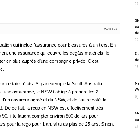
27
Sk
ex
#146593
de
20
ration qui inclue l’assurance pour blessures à un tiers. En
ment une assurance qui couvre les dégâts matériels, le
Ca
de
tracter en plus auprès d’une compagnie privée. C’est
13
lé.
pour certains états. Si par exemple la South Australia
Ne
Wo
lut une assurance, le NSW t’oblige à prendre les 2
6 
d’un assureur agréé et du NSW, et de l’autre coté, la
. De ce fait, la rego en NSW est effectivement très
Mo
0, il te faudra compter environ 800 dollars pour
su
s pour la rego pour 1 an, si tu as plus de 25 ans. Sinon,
29