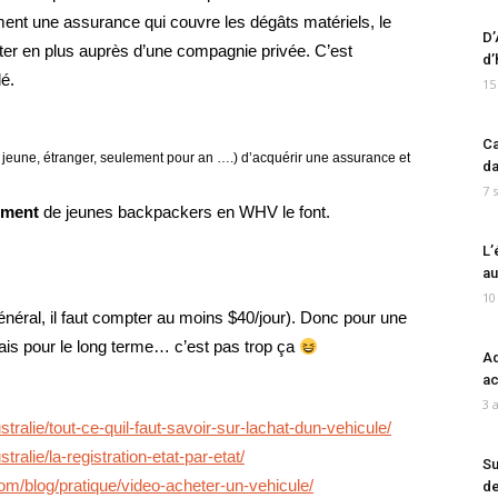
ment une assurance qui couvre les dégâts matériels, le
D’
tracter en plus auprès d’une compagnie privée. C’est
d’
lé.
15
Ca
ds : jeune, étranger, seulement pour an ….) d’acquérir une assurance et
da
7 
ment
de jeunes backpackers en WHV le font.
L’
au
10
général, il faut compter au moins $40/jour). Donc pour une
mais pour le long terme… c’est pas trop ça
Ad
ac
3 
ralie/tout-ce-quil-faut-savoir-sur-lachat-dun-vehicule/
alie/la-registration-etat-par-etat/
Su
com/blog/pratique/video-acheter-un-vehicule/
de