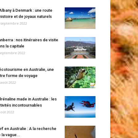
Albany à Denmark : une route
histoire et de joyaux naturels
 septembre 2022
nberra : nos itinéraires de visite
ns la capitale
septembre 2022
écotourisme en Australie, une
tre forme de voyage
 août 2022
rénaline made in Australie : les
tivités incontournables
août 2022
rf en Australie : A la recherche
 la vague...