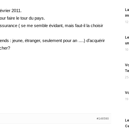
La
février 2011.
im
pour faire le tour du pays.
12
surance ( se me semble évidant, mais faut-il la choisir
Le
entends : jeune, étranger, seulement pour an ….) d’acquérir
un
 cher?
10
Vo
Te
25
Vo
19
#146590
Le
Ce