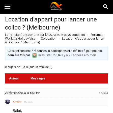
Australia-
Location d’appart pour lancer une
colloc ? (Melbourne)
australie.com
Le 1er site francophone sur l’Australie, le pays-continent
›
Forums
›
Working Holiday Visa
›
Colocation
›
Location d’appart pour lancer
une colloc ? (Melbourne)
Ce sujet contient 7 réponses, 8 participants et a été mis à jour pour la
dernière fois par
miss_star_27
, le
il y a 21 années et 5 mois
.
8 sujets de 1 à 8 (sur un total de 8)
Auteur
Messages
26 février 2005 à 11 h 58 min
#73684
Xavier
Membre
Salut,