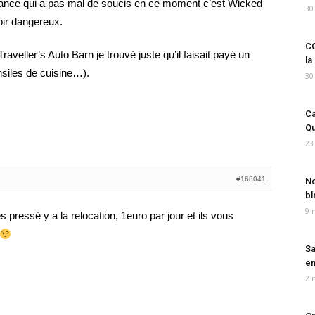
ance qui a pas mal de soucis en ce moment c’est Wicked
30
oir dangereux.
CO
aveller’s Auto Barn je trouvé juste qu’il faisait payé un
la
nsiles de cuisine…).
30
Ca
Qu
23
#168041
No
bl
9 
es pressé y a la relocation, 1euro par jour et ils vous
Sa
em
2 