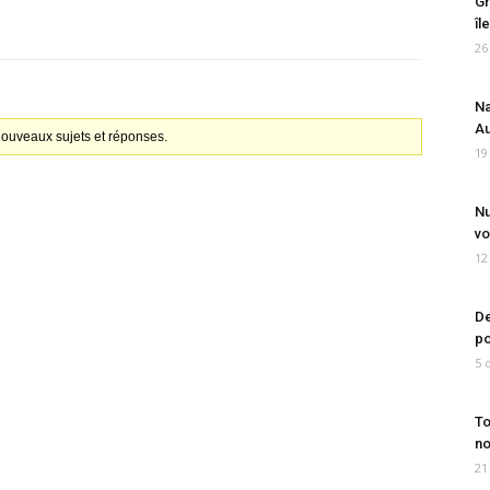
Gr
îl
26
Na
Au
 nouveaux sujets et réponses.
19
Nu
vo
12
De
po
5 
To
no
21