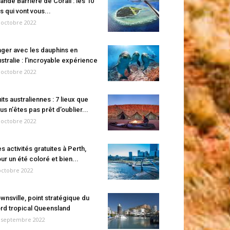
ande Barrière de Corail : les 10
es qui vont vous...
 octobre 2022
ger avec les dauphins en
stralie : l’incroyable expérience
 octobre 2022
its australiennes : 7 lieux que
us n’êtes pas prêt d’oublier...
 octobre 2022
s activités gratuites à Perth,
ur un été coloré et bien...
octobre 2022
wnsville, point stratégique du
rd tropical Queensland
 septembre 2022