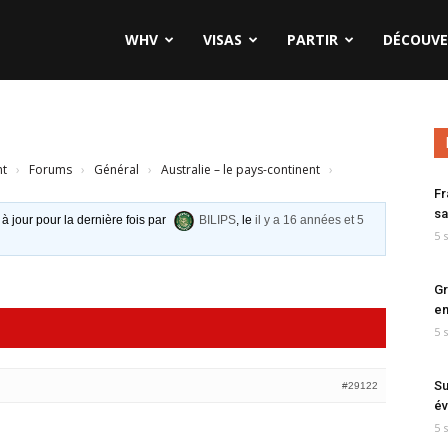
WHV
VISAS
PARTIR
DÉCOUVE
nt
›
Forums
›
Général
›
Australie – le pays-continent
›
Fr
sa
 à jour pour la dernière fois par
BILIPS
, le
il y a 16 années et 5
5 
Gr
en
5 
Su
#29122
év
5 