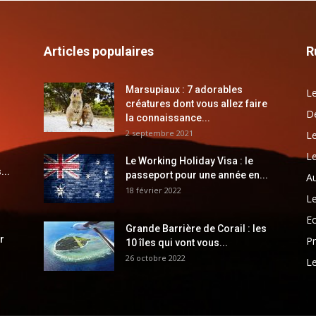
Articles populaires
R
Marsupiaux : 7 adorables
Le
créatures dont vous allez faire
Dé
la connaissance...
2 septembre 2021
Le
Le
Le Working Holiday Visa : le
...
passeport pour une année en...
Au
18 février 2022
Le
E
Grande Barrière de Corail : les
r
Pr
10 îles qui vont vous...
26 octobre 2022
Le