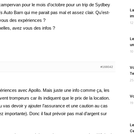
 campervan pour le mois d’octobre pour un trip de Sydbey
La
er’s Auto Barn qui me parait pas mal et assez clair. Qu’est-
im
vous des expériences ?
12
elles, avez vous des infos ?
Le
un
10
#168042
Vo
Te
25
périences avec Apollo. Mais juste une info comme ça, les
Vo
vent trompeurs car ils indiquent que le prix de la location.
19
tu vas devoir y ajouter l’assurance et une caution au cas
ez importante). Donc il faut prévoir pas mal d’argent sur
Le
Ce