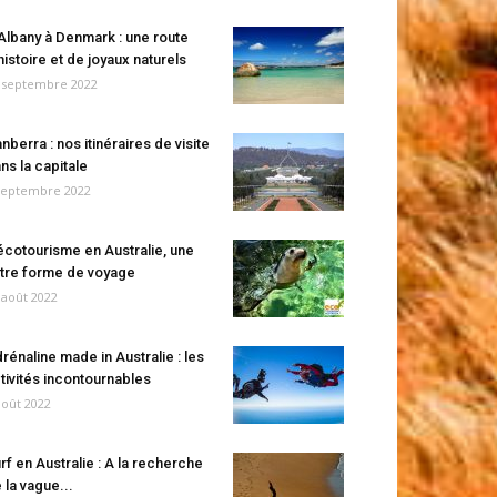
Albany à Denmark : une route
histoire et de joyaux naturels
 septembre 2022
nberra : nos itinéraires de visite
ns la capitale
septembre 2022
écotourisme en Australie, une
tre forme de voyage
 août 2022
rénaline made in Australie : les
tivités incontournables
août 2022
rf en Australie : A la recherche
 la vague...