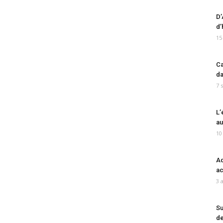
D’
d’
15
Ca
da
7 
L’
au
10
Ad
ac
3 
Su
de