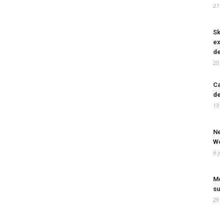
27
Sk
ex
de
20
Ca
de
13
Ne
Wo
6 
Mo
su
29