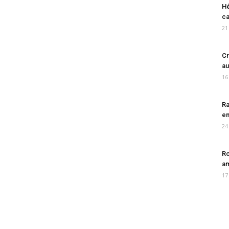
Hé
ca
21
Cr
au
16
Ra
en
24
Ro
am
17