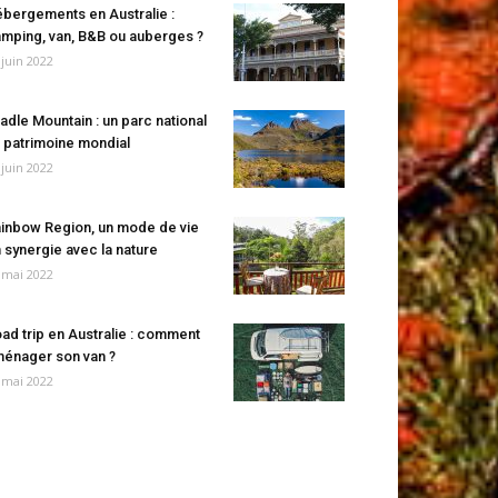
bergements en Australie :
mping, van, B&B ou auberges ?
 juin 2022
adle Mountain : un parc national
 patrimoine mondial
 juin 2022
inbow Region, un mode de vie
 synergie avec la nature
 mai 2022
ad trip en Australie : comment
énager son van ?
 mai 2022