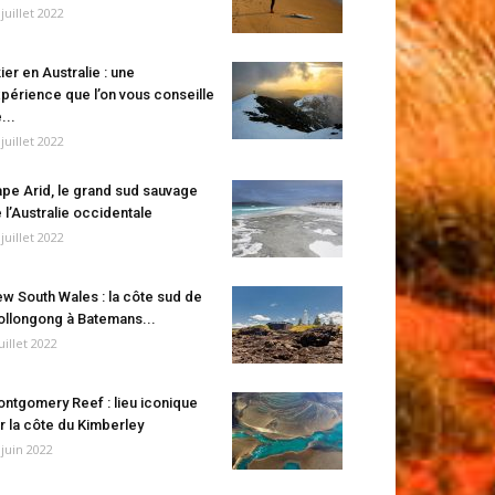
 juillet 2022
ier en Australie : une
périence que l’on vous conseille
...
 juillet 2022
pe Arid, le grand sud sauvage
 l’Australie occidentale
 juillet 2022
w South Wales : la côte sud de
llongong à Batemans...
juillet 2022
ntgomery Reef : lieu iconique
r la côte du Kimberley
 juin 2022