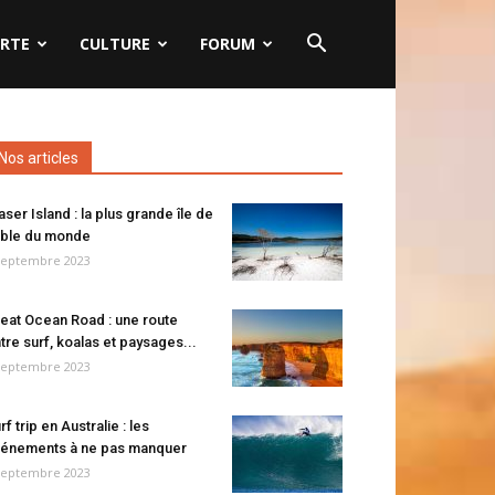
RTE
CULTURE
FORUM
Nos articles
aser Island : la plus grande île de
ble du monde
septembre 2023
eat Ocean Road : une route
tre surf, koalas et paysages...
septembre 2023
rf trip en Australie : les
énements à ne pas manquer
septembre 2023