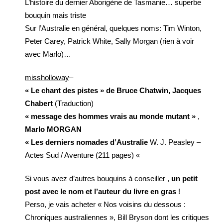
L’histoire du dernier Aborigène de Tasmanie… superbe
bouquin mais triste
Sur l’Australie en général, quelques noms: Tim Winton,
Peter Carey, Patrick White, Sally Morgan (rien à voir
avec Marlo)…
missholloway
–
« Le chant des pistes » de Bruce Chatwin, Jacques
Chabert
(Traduction)
« message des hommes vrais au monde mutant »
,
Marlo MORGAN
« Les derniers nomades d’Australie
W. J. Peasley –
Actes Sud / Aventure (211 pages) «
Si vous avez d’autres bouquins à conseiller ,
un petit
post avec le nom et l’auteur du livre en gras
!
Perso, je vais acheter « Nos voisins du dessous :
Chroniques australiennes », Bill Bryson dont les critiques