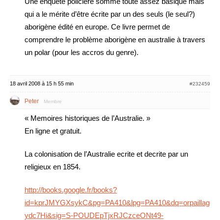
Une enquête policière somme toute assez basique mais
qui a le mérite d’être écrite par un des seuls (le seul?)
aborigène édité en europe. Ce livre permet de
comprendre le problème aborigène en australie à travers
un polar (pour les accros du genre).
18 avril 2008 à 15 h 55 min
#232459
Peter
Membre
« Memoires historiques de l’Australie. »
En ligne et gratuit.
La colonisation de l’Australie ecrite et decrite par un
religieux en 1854.
http://books.google.fr/books?
id=kprJMYGXsykC&pg=PA410&lpg=PA410&dq=orpaillage+au
ydc7Hi&sig=S-POUDEpTjxRJCzceONt49-