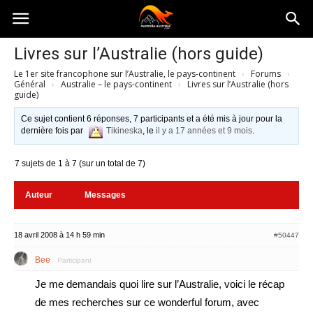
Australia-
Livres sur l’Australie (hors guide)
Le 1er site francophone sur l’Australie, le pays-continent
›
Forums
›
australie.com
Général
›
Australie – le pays-continent
›
Livres sur l’Australie (hors
guide)
Ce sujet contient 6 réponses, 7 participants et a été mis à jour pour la
dernière fois par
Tikineska
, le
il y a 17 années et 9 mois
.
7 sujets de 1 à 7 (sur un total de 7)
Auteur
Messages
18 avril 2008 à 14 h 59 min
#50447
Bee
Participant
Je me demandais quoi lire sur l’Australie, voici le récap
de mes recherches sur ce wonderful forum, avec