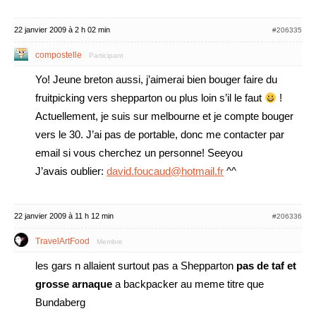
22 janvier 2009 à 2 h 02 min
#206335
compostelle
Participant
Yo! Jeune breton aussi, j’aimerai bien bouger faire du
fruitpicking vers shepparton ou plus loin s’il le faut
!
Actuellement, je suis sur melbourne et je compte bouger
vers le 30. J’ai pas de portable, donc me contacter par
email si vous cherchez un personne! Seeyou
J’avais oublier:
david.foucaud@hotmail.fr
^^
22 janvier 2009 à 11 h 12 min
#206336
TravelArtFood
Membre
les gars n allaient surtout pas a Shepparton
pas de taf et
grosse arnaque
a backpacker au meme titre que
Bundaberg