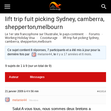
Australia-
lift trip fuit picking Sydney, camberra,
shepperton,melbourn
australie.com
Le 1er site francophone sur l’Australie, le pays-continent
›
Forums
›
Working Holiday Visa
›
Covoiturage
›
lift trip fuit picking Sydney,
camberra, shepperton,melbourn
Ce sujet contient 8 réponses, 7 participants et a été mis à jour pour la
dernière fois par
melanie44
, le
il y a 17 années et 6 mois
.
9 sujets de 1 à 9 (sur un total de 9)
Auteur
Messages
21 janvier 2009 à 4 h 56 min
#41614
melanie44
Membre
Salut A vous tous, nous sommes deux bretons a