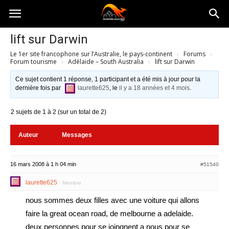
Australia-
lift sur Darwin
Le 1er site francophone sur l’Australie, le pays-continent
›
Forums
›
australie.com
Forum tourisme
›
Adélaide – South Australia
›
lift sur Darwin
Ce sujet contient 1 réponse, 1 participant et a été mis à jour pour la
dernière fois par
laurette625
, le
il y a 18 années et 4 mois
.
2 sujets de 1 à 2 (sur un total de 2)
Auteur
Messages
16 mars 2008 à 1 h 04 min
#51540
laurette625
Membre
nous sommes deux filles avec une voiture qui allons
faire la great ocean road, de melbourne a adelaide.
deux personnes pour se joingnent a nous pour se