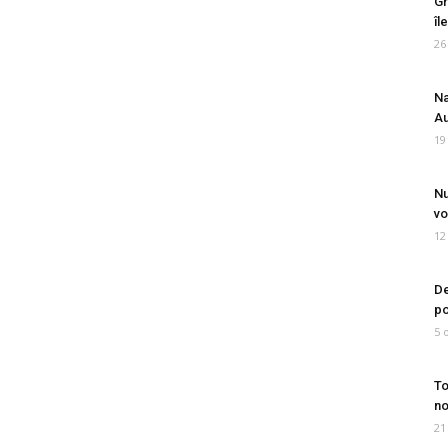
Gr
îl
26
Na
Au
19
Nu
vo
12
De
po
5 
To
no
21