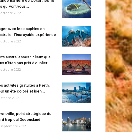
ande Barrière de Corail : les 10
es qui vont vous...
 octobre 2022
ger avec les dauphins en
stralie : l’incroyable expérience
 octobre 2022
its australiennes : 7 lieux que
us n’êtes pas prêt d’oublier...
 octobre 2022
s activités gratuites à Perth,
ur un été coloré et bien...
octobre 2022
wnsville, point stratégique du
rd tropical Queensland
 septembre 2022