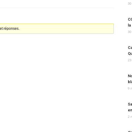
30
CO
la
et réponses.
30
Ca
Qu
23
No
bl
9 
Sa
em
2 