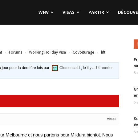
WHV
VISAS
PARTIR
DÉCOUVE
nt
›
Forums
›
Working Holiday Visa
›
Covoiturage
›
lift
Fr
sa
à jour pour la dernière fois par
ClemenceLL
, le
il y a 14 années
5 
Gr
en
5 
Su
#9448
év
5 
ur Melbourne et nous partons pour Mildura bientot. Nous