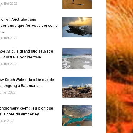
 juillet 2022
ier en Australie : une
périence que l’on vous conseille
...
 juillet 2022
pe Arid, le grand sud sauvage
 l’Australie occidentale
 juillet 2022
w South Wales : la côte sud de
llongong à Batemans...
juillet 2022
ntgomery Reef : lieu iconique
r la côte du Kimberley
 juin 2022