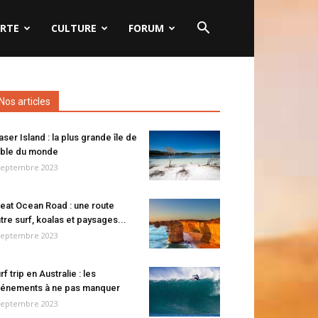
RTE
CULTURE
FORUM
Nos articles
aser Island : la plus grande île de
ble du monde
septembre 2023
eat Ocean Road : une route
tre surf, koalas et paysages...
septembre 2023
rf trip en Australie : les
énements à ne pas manquer
septembre 2023