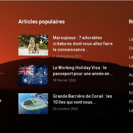
Articles populaires
R
Marsupiaux : 7 adorables
Le
créatures dont vous allez faire
Dé
la connaissance...
2 septembre 2021
Le
Le
Le Working Holiday Visa : le
...
passeport pour une année en...
Au
18 février 2022
Le
E
Grande Barrière de Corail : les
r
Pr
10 îles qui vont vous...
26 octobre 2022
Le