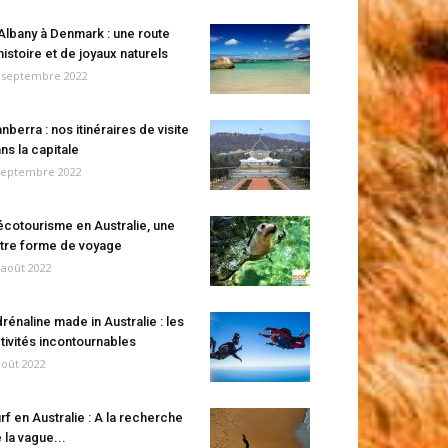
Albany à Denmark : une route
histoire et de joyaux naturels
 septembre 2022
nberra : nos itinéraires de visite
ns la capitale
septembre 2022
écotourisme en Australie, une
tre forme de voyage
 août 2022
rénaline made in Australie : les
tivités incontournables
août 2022
rf en Australie : A la recherche
 la vague...