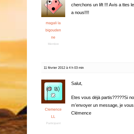
cherchons un lift !!! Avis a ttes
a nous!!!!
magali la
bigouden
ne
Membre
11 février 2012 à 4 h 03 min
Salut,
Etes vous déjà partis?????Si 
m’envoyer un message, je vous
Clemence
Clémence
LL
Participant