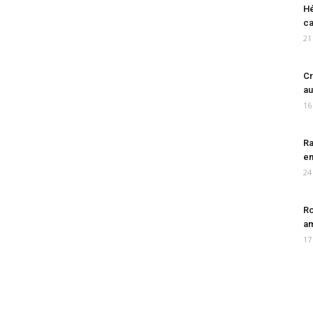
Hé
ca
21
Cr
au
16
Ra
en
24
Ro
am
17