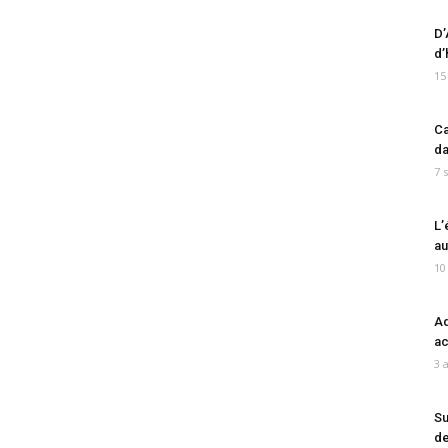
D’
d’
15
Ca
da
7 
L’
au
10
Ad
ac
3 
Su
de