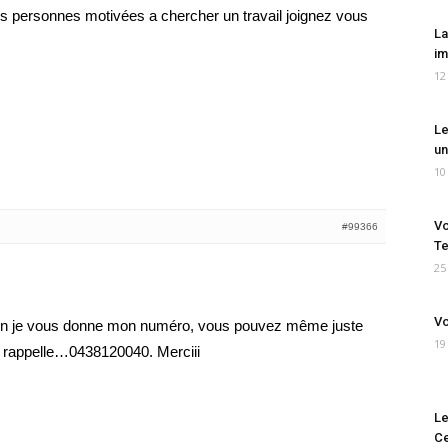
 les personnes motivées a chercher un travail joignez vous
La
im
12
Le
un
10
Vo
#99366
Te
25
Vo
non je vous donne mon numéro, vous pouvez même juste
19
 rappelle…0438120040. Merciii
Le
Ce