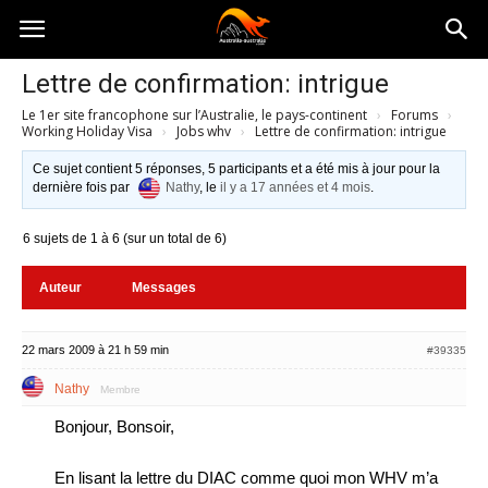
Australia-
Lettre de confirmation: intrigue
Le 1er site francophone sur l’Australie, le pays-continent
›
Forums
›
australie.com
Working Holiday Visa
›
Jobs whv
›
Lettre de confirmation: intrigue
Ce sujet contient 5 réponses, 5 participants et a été mis à jour pour la
dernière fois par
Nathy
, le
il y a 17 années et 4 mois
.
6 sujets de 1 à 6 (sur un total de 6)
Auteur
Messages
22 mars 2009 à 21 h 59 min
#39335
Nathy
Membre
Bonjour, Bonsoir,
En lisant la lettre du DIAC comme quoi mon WHV m’a