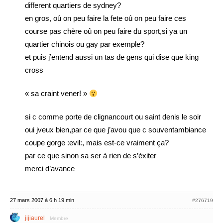
different quartiers de sydney?
en gros, oû on peu faire la fete oû on peu faire ces
course pas chère oû on peu faire du sport,si ya un
quartier chinois ou gay par exemple?
et puis j’entend aussi un tas de gens qui dise que king
cross
« sa craint vener! »
si c comme porte de clignancourt ou saint denis le soir
oui jveux bien,par ce que j’avou que c souventambiance
coupe gorge :evil:, mais est-ce vraiment ça?
par ce que sinon sa ser à rien de s’éxiter
merci d’avance
27 mars 2007 à 6 h 19 min
#276719
jijiaurel
Membre