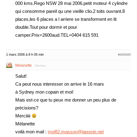
000 kms.Rego NSW 28 mai 2006.petit moteur 4 cylindre
qui consomme pareil qu une vieille clio.2 toits ouvrant.8
places,les 6 places a l arriere se transforment en lit
double.Tout pour dormir et pour
camper.Prix=2600aud.TEL=0404 615 591
1 mars 2006 à 8 h 05 min
#305065
Melanette
Membre
Salut!
Ca peut nous interesser on arrive le 16 mars
à Sydney mon copain et moi!
Mais est-ce que tu peux me donner un peu plus de
précisions?
Merciiiii
Mélanette
voilà mon mail :
mel82.masson@laposte.net