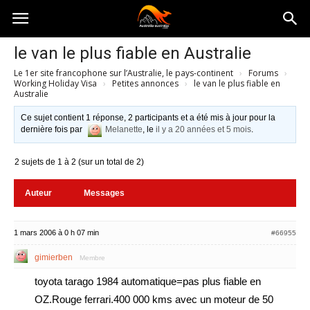
Australia-
le van le plus fiable en Australie
Le 1er site francophone sur l’Australie, le pays-continent
›
Forums
›
australie.com
Working Holiday Visa
›
Petites annonces
›
le van le plus fiable en
Australie
Ce sujet contient 1 réponse, 2 participants et a été mis à jour pour la
dernière fois par
Melanette
, le
il y a 20 années et 5 mois
.
2 sujets de 1 à 2 (sur un total de 2)
Auteur
Messages
1 mars 2006 à 0 h 07 min
#66955
gimierben
Membre
toyota tarago 1984 automatique=pas plus fiable en
OZ.Rouge ferrari.400 000 kms avec un moteur de 50