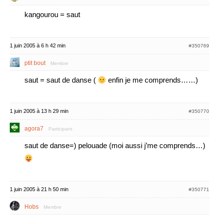
kangourou = saut
1 juin 2005 à 6 h 42 min
#350769
ptit bout
Membre
saut = saut de danse (
enfin je me comprends……)
1 juin 2005 à 13 h 29 min
#350770
agora7
Participant
saut de danse=) pelouade (moi aussi j’me comprends…)
1 juin 2005 à 21 h 50 min
#350771
Hobs
Membre