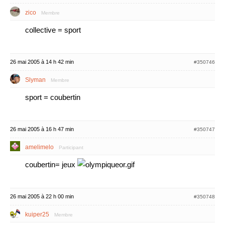
zico
Membre
collective = sport
26 mai 2005 à 14 h 42 min
#350746
Slyman
Membre
sport = coubertin
26 mai 2005 à 16 h 47 min
#350747
amelimelo
Participant
coubertin= jeux
26 mai 2005 à 22 h 00 min
#350748
kuiper25
Membre