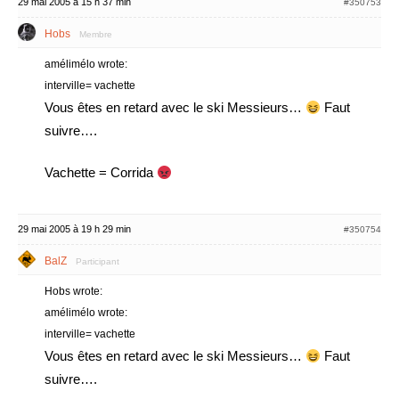
29 mai 2005 à 15 h 37 min
#350753
Hobs
Membre
amélimélo wrote:
interville= vachette
Vous êtes en retard avec le ski Messieurs…
Faut
suivre….
Vachette = Corrida
29 mai 2005 à 19 h 29 min
#350754
BalZ
Participant
Hobs wrote:
amélimélo wrote:
interville= vachette
Vous êtes en retard avec le ski Messieurs…
Faut
suivre….