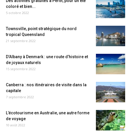
Des activités gratuites à Perth, pour un été
coloré et bien...
5 octobre 2022
Townsville, point stratégique du nord
tropical Queensland
21 septembre 2022
D’Albany à Denmark : une route d’histoire et
de joyaux naturels
15 septembre 2022
Canberra : nos itinéraires de visite dans la
capitale
7 septembre 2022
L’écotourisme en Australie, une autre forme
de voyage
10 août 2022