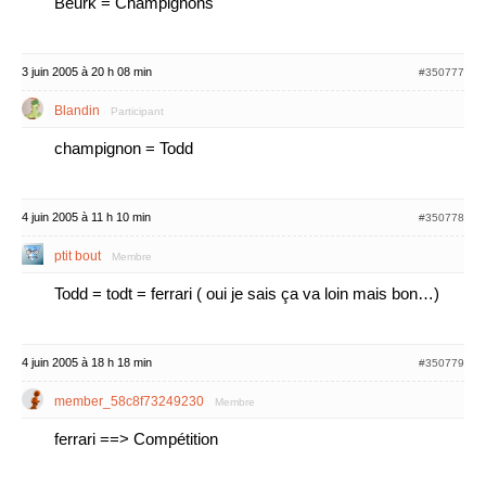
Beurk = Champignons
3 juin 2005 à 20 h 08 min
#350777
Blandin
Participant
champignon = Todd
4 juin 2005 à 11 h 10 min
#350778
ptit bout
Membre
Todd = todt = ferrari ( oui je sais ça va loin mais bon…)
4 juin 2005 à 18 h 18 min
#350779
member_58c8f73249230
Membre
ferrari ==> Compétition