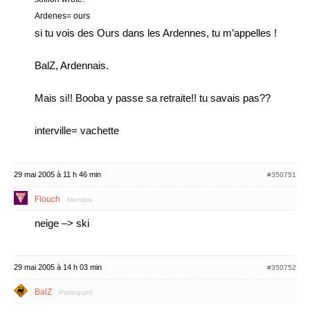
Ardenes= ours
si tu vois des Ours dans les Ardennes, tu m’appelles !
BalZ, Ardennais.
Mais si!! Booba y passe sa retraite!! tu savais pas??
interville= vachette
29 mai 2005 à 11 h 46 min
#350751
Flouch
Membre
neige –> ski
29 mai 2005 à 14 h 03 min
#350752
BalZ
Participant