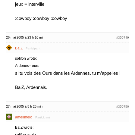
jeux = interville
:cowboy :cowboy :cowboy
26 mai 2005 à 23 h 10 min
#350749
BalZ
Participant
sofifon wrote:
Ardenes= ours
si tu vois des Ours dans les Ardennes, tu m’appelles !
BalZ, Ardennais.
27 mai 2005 à 5 h 25 min
#350750
amelimelo
Participant
BalZ wrote:
sofifon wrote: