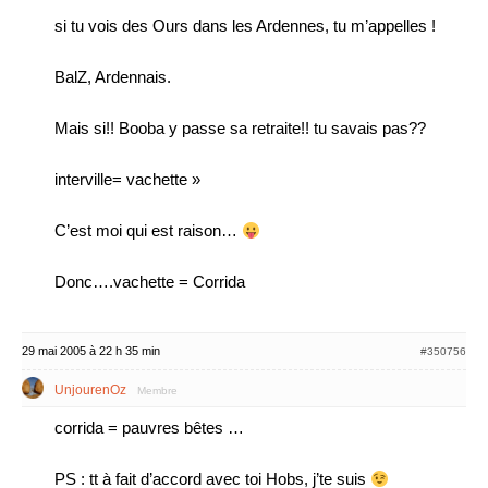
si tu vois des Ours dans les Ardennes, tu m’appelles !
BalZ, Ardennais.
Mais si!! Booba y passe sa retraite!! tu savais pas??
interville= vachette »
C’est moi qui est raison…
Donc….vachette = Corrida
29 mai 2005 à 22 h 35 min
#350756
UnjourenOz
Membre
corrida = pauvres bêtes …
PS : tt à fait d’accord avec toi Hobs, j’te suis