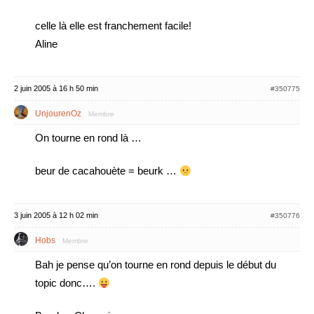
celle là elle est franchement facile!
Aline
2 juin 2005 à 16 h 50 min
#350775
UnjourenOz
Membre
On tourne en rond là …
beur de cacahouète = beurk …
3 juin 2005 à 12 h 02 min
#350776
Hobs
Membre
Bah je pense qu’on tourne en rond depuis le début du
topic donc….