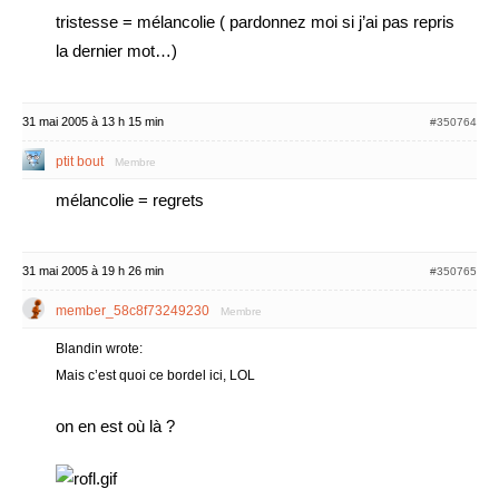
tristesse = mélancolie ( pardonnez moi si j’ai pas repris
la dernier mot…)
31 mai 2005 à 13 h 15 min
#350764
ptit bout
Membre
mélancolie = regrets
31 mai 2005 à 19 h 26 min
#350765
member_58c8f73249230
Membre
Blandin wrote:
Mais c’est quoi ce bordel ici, LOL
on en est où là ?