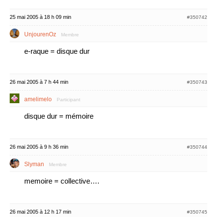
25 mai 2005 à 18 h 09 min
#350742
UnjourenOz
Membre
e-raque = disque dur
26 mai 2005 à 7 h 44 min
#350743
amelimelo
Participant
disque dur = mémoire
26 mai 2005 à 9 h 36 min
#350744
Slyman
Membre
memoire = collective….
26 mai 2005 à 12 h 17 min
#350745