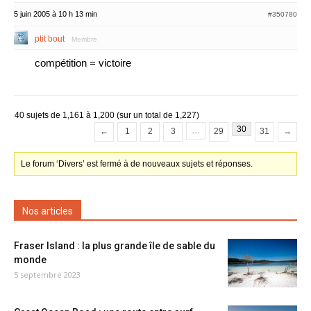
5 juin 2005 à 10 h 13 min
#350780
ptit bout
Membre
compétition = victoire
40 sujets de 1,161 à 1,200 (sur un total de 1,227)
30
…
←
1
2
3
29
31
→
Le forum ‘Divers’ est fermé à de nouveaux sujets et réponses.
Nos articles
Fraser Island : la plus grande île de sable du
monde
5 septembre 2023