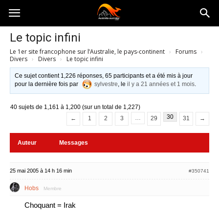
Australia-
Le topic infini
Le 1er site francophone sur l’Australie, le pays-continent
›
Forums
›
australie.com
Divers
›
Divers
›
Le topic infini
Ce sujet contient 1,226 réponses, 65 participants et a été mis à jour
pour la dernière fois par
sylvestre
, le
il y a 21 années et 1 mois
.
40 sujets de 1,161 à 1,200 (sur un total de 1,227)
30
…
←
1
2
3
29
31
→
Auteur
Messages
25 mai 2005 à 14 h 16 min
#350741
Hobs
Membre
Choquant = Irak