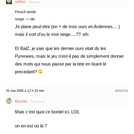
sofifon
Membre
Flouch wrote:
neige –> ski
Je plane peut-etre (en + de mes ours en Ardennes… )
mais il sort d’ou le mot neige….?? :eh:
Et BalZ, je sais que les dernier ours etait ds les
Pyrenees, mais le jeu n’est-il pas de simplement donner
des mots qui nous passe par la tete en lisant le
precedant?
31 mai 2005 à 12 h 23 min
#350763
Blandin
Participant
Mais c’est quoi ce bordel ici, LOL
on en est où là ?