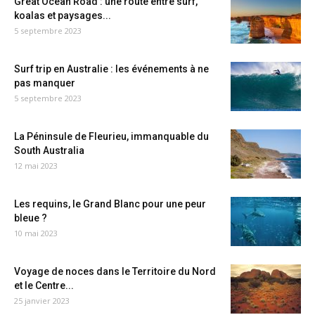
Great Ocean Road : une route entre surf,
koalas et paysages...
5 septembre 2023
Surf trip en Australie : les événements à ne
pas manquer
5 septembre 2023
La Péninsule de Fleurieu, immanquable du
South Australia
12 mai 2023
Les requins, le Grand Blanc pour une peur
bleue ?
10 mai 2023
Voyage de noces dans le Territoire du Nord
et le Centre...
25 janvier 2023