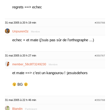
regrets ==> echec
31 mai 2005 à 20 h 19 min
#350766
UnjourenOz
Membre
echec = et mate (j’suis pas sûr de l’orthographe …)
31 mai 2005 à 20 h 27 min
#350767
member_58c8f73249230
Membre
et mate ==> c’est un kangourou ! :jesuisdehors
BG
31 mai 2005 à 22 h 46 min
#350768
Blandin
Participant