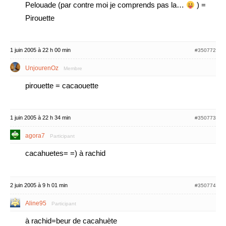
Pelouade (par contre moi je comprends pas la…
) =
Pirouette
1 juin 2005 à 22 h 00 min
#350772
UnjourenOz
Membre
pirouette = cacaouette
1 juin 2005 à 22 h 34 min
#350773
agora7
Participant
cacahuetes= =) à rachid
2 juin 2005 à 9 h 01 min
#350774
Aline95
Participant
à rachid=beur de cacahuète