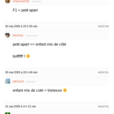
UnjourenOz
Membre
F1 = petit apart
30 mai 2005 à 20 h 00 min
#350760
bernisa
Participant
petit apart == enfant mis de côté
boffffff !
30 mai 2005 à 20 h 49 min
#350761
ptit bout
Membre
enfant mis de coté = tristesse
31 mai 2005 à 4 h 12 min
#350762