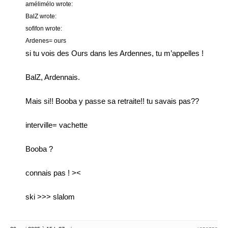
amélimélo wrote:
BalZ wrote:
sofifon wrote:
Ardenes= ours
si tu vois des Ours dans les Ardennes, tu m’appelles !
BalZ, Ardennais.
Mais si!! Booba y passe sa retraite!! tu savais pas??
interville= vachette
Booba ?
connais pas ! ><
ski >>> slalom