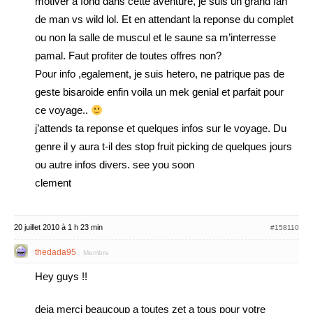
motiver a fond dans cette aventure, je suis un grand fan
de man vs wild lol. Et en attendant la reponse du complet
ou non la salle de muscul et le saune sa m’interresse
pamal. Faut profiter de toutes offres non?
Pour info ,egalement, je suis hetero, ne patrique pas de
geste bisaroide enfin voila un mek genial et parfait pour
ce voyage..
j’attends ta reponse et quelques infos sur le voyage. Du
genre il y aura t-il des stop fruit picking de quelques jours
ou autre infos divers. see you soon
clement
20 juillet 2010 à 1 h 23 min
#158110
thedada95
Membre
Hey guys !!
deja merci beaucoup a toutes zet a tous pour votre