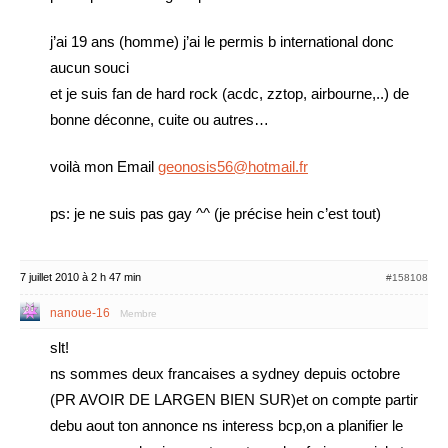
j’ai 19 ans (homme) j’ai le permis b international donc
aucun souci
et je suis fan de hard rock (acdc, zztop, airbourne,..) de
bonne déconne, cuite ou autres…
voilà mon Email
geonosis56@hotmail.fr
ps: je ne suis pas gay ^^ (je précise hein c’est tout)
7 juillet 2010 à 2 h 47 min
#158108
nanoue-16
Membre
slt!
ns sommes deux francaises a sydney depuis octobre
(PR AVOIR DE LARGEN BIEN SUR)et on compte partir
debu aout ton annonce ns interess bcp,on a planifier le