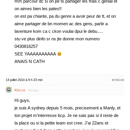
mm parcour dc si on pe ts partager les frais c genial et
on aimes bien les pates!!
on est pa chiante, pa du genre a avoir peur de tt, et on
aime partager de bn momen ac des gens, partir a
laventure kom ca c ckon voulai dpui le debu….
stu ve plus dinfo sr ns jte donne mon numero
0430816257
SEE YAAAAAAAAAA
ANAIS N CATH
14 juillet 2010 à 9 h 23 min
#158109
Klm.oz
Membre
Hi guys,
je suis A sydney depuis 5 mois, precisement a Manly, et
ton projet m’interresse bcp. Je ne sais pas si il reste de
la place ou si la petite team est cree. J’ai 22ans et