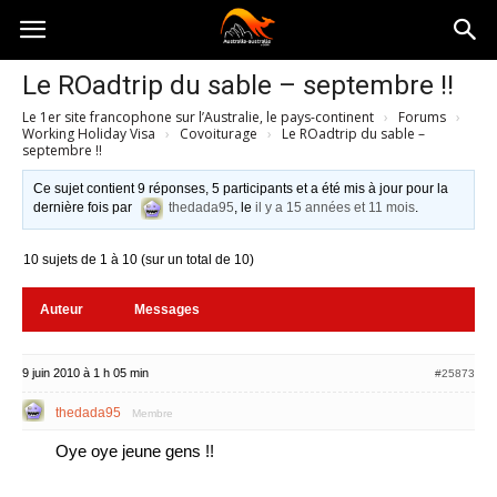
Australia-
Le ROadtrip du sable – septembre !!
Le 1er site francophone sur l’Australie, le pays-continent
›
Forums
›
australie.com
Working Holiday Visa
›
Covoiturage
›
Le ROadtrip du sable –
septembre !!
Ce sujet contient 9 réponses, 5 participants et a été mis à jour pour la
dernière fois par
thedada95
, le
il y a 15 années et 11 mois
.
10 sujets de 1 à 10 (sur un total de 10)
Auteur
Messages
9 juin 2010 à 1 h 05 min
#25873
thedada95
Membre
Oye oye jeune gens !!