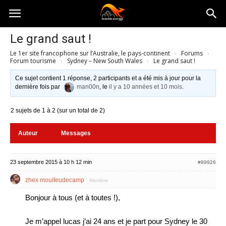
Australia-
Le grand saut !
Le 1er site francophone sur l’Australie, le pays-continent
›
Forums
›
australie.com
Forum tourisme
›
Sydney – New South Wales
›
Le grand saut !
Ce sujet contient 1 réponse, 2 participants et a été mis à jour pour la
dernière fois par
man00n
, le
il y a 10 années et 10 mois
.
2 sujets de 1 à 2 (sur un total de 2)
Auteur
Messages
23 septembre 2015 à 10 h 12 min
#89926
zhex mouifeudecamp
Membre
Bonjour à tous (et à toutes !),
Je m’appel lucas j’ai 24 ans et je part pour Sydney le 30