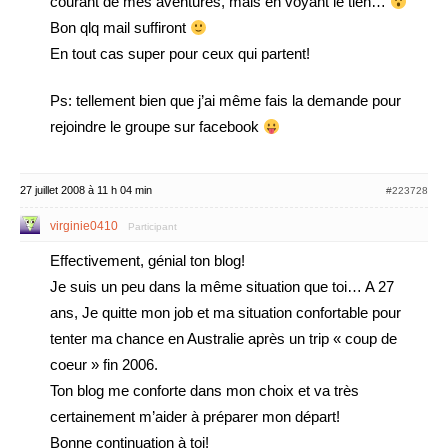
courant de mes aventures, mais en voyant le tien…
Bon qlq mail suffiront
En tout cas super pour ceux qui partent!
Ps: tellement bien que j’ai même fais la demande pour
rejoindre le groupe sur facebook
27 juillet 2008 à 11 h 04 min
#223728
virginie0410
Participant
Effectivement, génial ton blog!
Je suis un peu dans la même situation que toi… A 27
ans, Je quitte mon job et ma situation confortable pour
tenter ma chance en Australie après un trip « coup de
coeur » fin 2006.
Ton blog me conforte dans mon choix et va très
certainement m’aider à préparer mon départ!
Bonne continuation à toi!