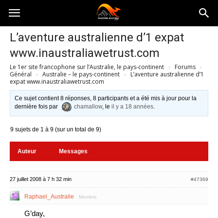
Australia-
L’aventure australienne d’1 expat
www.inaustraliawetrust.com
australie.com
Le 1er site francophone sur l’Australie, le pays-continent
›
Forums
›
Général
›
Australie – le pays-continent
›
L’aventure australienne d’1
expat www.inaustraliawetrust.com
Ce sujet contient 8 réponses, 8 participants et a été mis à jour pour la
dernière fois par
chamallow
, le
il y a 18 années
.
9 sujets de 1 à 9 (sur un total de 9)
Auteur
Messages
27 juillet 2008 à 7 h 32 min
#47369
Raphael_Australie
Membre
G’day,