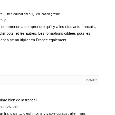
ce…. free education! oui, l’education gratuit!
coup.
e commence a comprendre qu’il y a les etudiants francais,
’impots, et les autres. Les formations ciblees pour les
nt a se multiplier en France egalement.
#297392
’aime bien de la france!
‘pas vivable’
n francais!… c’est moins vivable qu’australie, mais