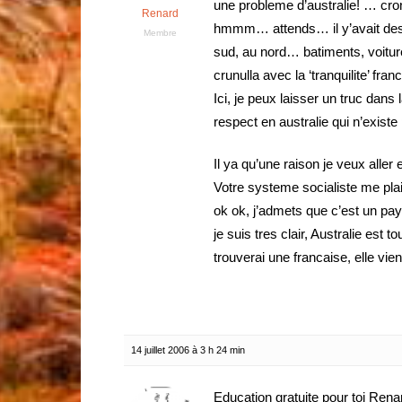
une probleme d’australie! … cron
Renard
hmmm… attends… il y’avait des
Membre
sud, au nord… batiments, voitur
crunulla avec la ‘tranquilite’ fran
Ici, je peux laisser un truc dans 
respect en australie qui n’existe
Il ya qu’une raison je veux aller 
Votre systeme socialiste me pla
ok ok, j’admets que c’est un pays
je suis tres clair, Australie est 
trouverai une francaise, elle vi
14 juillet 2006 à 3 h 24 min
Education gratuite pour toi Renar