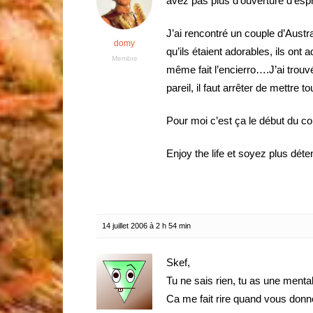
avez pas plus d’ouverture d’esp
J’ai rencontré un couple d’Aust
domy
qu’ils étaient adorables, ils ont
Membre
même fait l’encierro….J’ai trouv
pareil, il faut arrêter de mett
Pour moi c’est ça le début du 
Enjoy the life et soyez plus dé
14 juillet 2006 à 2 h 54 min
Skef,
Tu ne sais rien, tu as une mental
Ca me fait rire quand vous donn