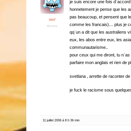
je suis encore une fois d`accor
honnetement je pense que les au
pas beaucoup, et pensent que le
skef
comme les francais)… plus je co
Membre
qq`un a dit que les australiens 
eux, les abos entre eux, les asia
communautarisme..
pour ceux qui me diront, tu n`as q
parfaire mon anglais et rien de 
svetlana , arrette de raconter d
je fuck le racisme sous quelques
11 juillet 2006 à 8 h 36 min