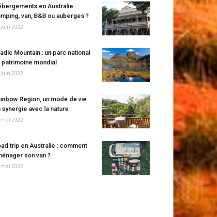
bergements en Australie :
mping, van, B&B ou auberges ?
 juin 2022
adle Mountain : un parc national
 patrimoine mondial
 juin 2022
inbow Region, un mode de vie
 synergie avec la nature
 mai 2022
ad trip en Australie : comment
énager son van ?
 mai 2022