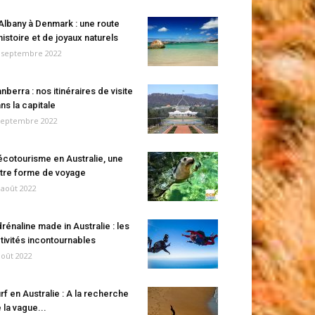
Albany à Denmark : une route
histoire et de joyaux naturels
 septembre 2022
nberra : nos itinéraires de visite
ns la capitale
septembre 2022
écotourisme en Australie, une
tre forme de voyage
 août 2022
rénaline made in Australie : les
tivités incontournables
août 2022
rf en Australie : A la recherche
 la vague...