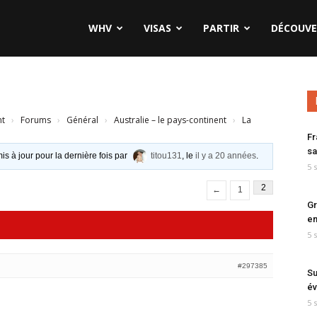
WHV
VISAS
PARTIR
DÉCOUVE
!
nt
›
Forums
›
Général
›
Australie – le pays-continent
›
La
Fr
sa
is à jour pour la dernière fois par
titou131
, le
il y a 20 années
.
5 
2
←
1
Gr
en
5 
#297385
Su
év
5 