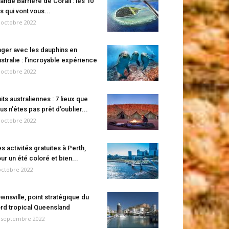
ande Barrière de Corail : les 10
es qui vont vous...
 octobre 2022
ger avec les dauphins en
stralie : l’incroyable expérience
 octobre 2022
its australiennes : 7 lieux que
us n’êtes pas prêt d’oublier...
 octobre 2022
s activités gratuites à Perth,
ur un été coloré et bien...
octobre 2022
wnsville, point stratégique du
rd tropical Queensland
 septembre 2022