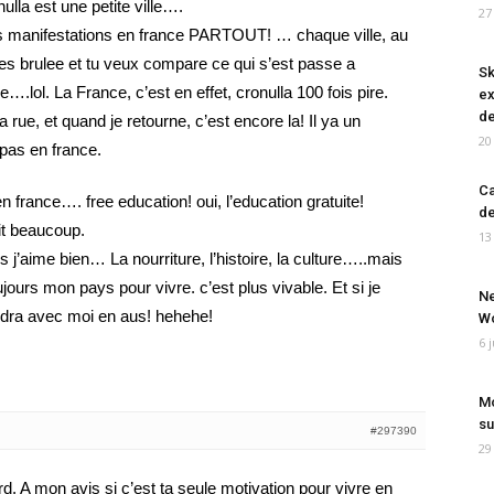
ulla est une petite ville….
27
 manifestations en france PARTOUT! … chaque ville, au
es brulee et tu veux compare ce qui s’est passe a
Sk
ce….lol. La France, c’est en effet, cronulla 100 fois pire.
ex
de
la rue, et quand je retourne, c’est encore la! Il ya un
20
 pas en france.
Ca
en france…. free education! oui, l’education gratuite!
de
it beaucoup.
13
 j’aime bien… La nourriture, l’histoire, la culture…..mais
toujours mon pays pour vivre. c’est plus vivable. Et si je
Ne
endra avec moi en aus! hehehe!
Wo
6 
Mo
su
#297390
29
d. A mon avis si c’est ta seule motivation pour vivre en