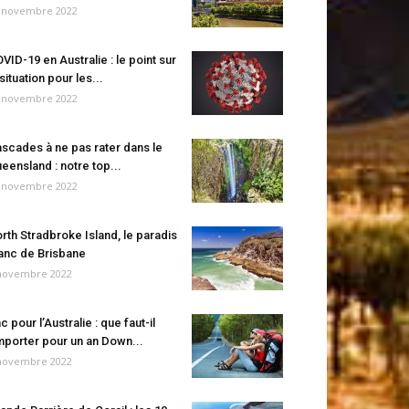
 novembre 2022
VID-19 en Australie : le point sur
 situation pour les...
 novembre 2022
scades à ne pas rater dans le
eensland : notre top...
 novembre 2022
rth Stradbroke Island, le paradis
anc de Brisbane
novembre 2022
c pour l’Australie : que faut-il
porter pour un an Down...
novembre 2022