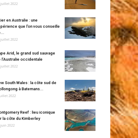
 juillet 2022
ier en Australie : une
périence que l’on vous conseille
...
 juillet 2022
pe Arid, le grand sud sauvage
 l’Australie occidentale
 juillet 2022
w South Wales : la côte sud de
llongong à Batemans...
juillet 2022
ntgomery Reef : lieu iconique
r la côte du Kimberley
 juin 2022