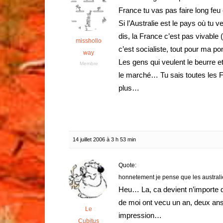
France tu vas pas faire long feu 
Si l’Australie est le pays où tu 
dis, la France c’est pas vivable 
misshollo
c’est socialiste, tout pour ma p
way
Les gens qui veulent le beurre e
Membre
le marché… Tu sais toutes les F
plus…
14 juillet 2006 à 3 h 53 min
Quote:
honnetement je pense que les austral
Heu… La, ca devient n’importe qu
de moi ont vecu un an, deux ans v
Le
impression…
Cubitus