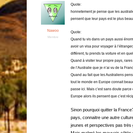
Quote:
honnetement je pense que les australi
pensent que leur pays est le plus beau
Nawoo
Quote:
Membre
Quand tu vis dans un pays aussi énorme 
avoir un visa pour voyager à l’étrange
différent, tu prends ta voiture et en q
Quand à visiter leur propre pays, rare
de l’Australie que je n’ai vu de la Fran
Quand au fait que les Australiens pens
tout le monde en Europe connait beauco
passe ici. Mais c’est sans doute parce
Europe alors ils pensent que c’est réc
Sinon pourquoi quitter la Franc
pays, connaitre une autre cultu
jeunes et perspectives pas très 
Mais malgré les mauvais côtés de