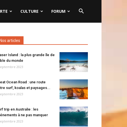
RTE
CULTURE
FORUM
Nos articles
aser Island : la plus grande île de
ble du monde
septembre 2023
eat Ocean Road : une route
tre surf, koalas et paysages...
septembre 2023
rf trip en Australie : les
énements à ne pas manquer
septembre 2023