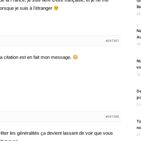
Gr
îl
orsque je suis à l’étranger
26
Na
Au
#297387
19
a citation est en fait mon message.
Nu
vo
12
De
po
5 
#297388
To
no
rêter les généralités ça devient lassant de voir que vous
21