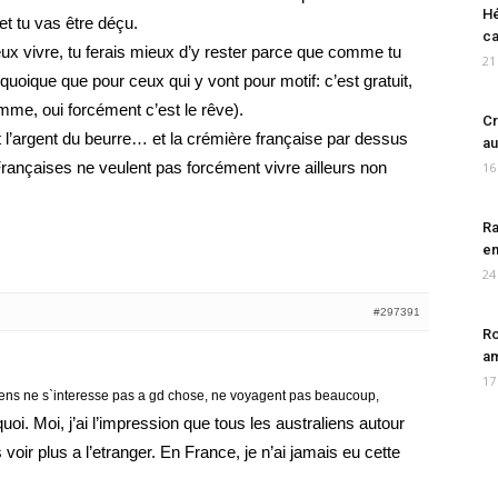
Hé
et tu vas être déçu.
ca
veux vivre, tu ferais mieux d’y rester parce que comme tu
21
(quoique que pour ceux qui y vont pour motif: c’est gratuit,
omme, oui forcément c’est le rêve).
Cr
t l’argent du beurre… et la crémière française par dessus
au
rançaises ne veulent pas forcément vivre ailleurs non
16
Ra
en
24
#297391
Ro
am
17
iens ne s`interesse pas a gd chose, ne voyagent pas beaucoup,
oi. Moi, j’ai l’impression que tous les australiens autour
oir plus a l’etranger. En France, je n’ai jamais eu cette