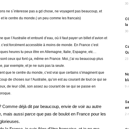
30
ens ne s`interesse pas a gd chose, ne voyagent pas beaucoup, et
 et le centre du monde.( un peu comme les francais)
CO
la
30
que l’Australie et entouré d’eau, où il faut payer un billet d’avion et
r, c’est forcément accessible à moins de monde. En France c’est
Ca
uelques heures tu peux être en Allemagne, Italie, Espagne, etc…
Qu
23
s sont ceux qui font ça, même en France. Moi, j’ai vu beaucoup plus
ce, par exemple, et je ne suis pas la seule.
ent que le centre du monde, c’est vrai que certains s’imaginent que
No
up de choses sur l’Australie, qu’on est au courant de tout ce qui se
bl
9 
 eux, de leur côté, son assez au courant de se qui se passe en
iproque.
Sa
e? Comme déjà dit par beaucoup, envie de voir au autre
em
re, mais aussi parce que pas de boulot en France pour les
2 
glorieuses.
 la France, je suis fière d’être française, et je ne me