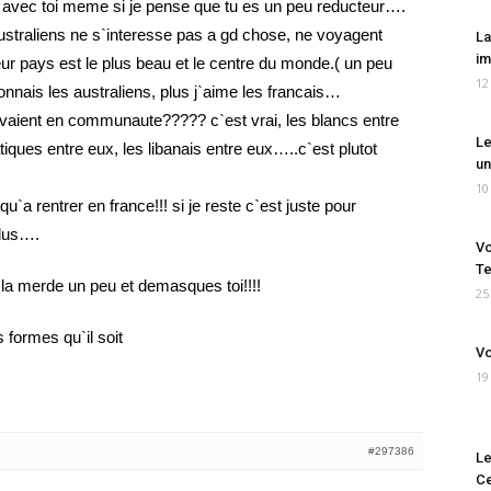
d avec toi meme si je pense que tu es un peu reducteur….
straliens ne s`interesse pas a gd chose, ne voyagent
La
im
ur pays est le plus beau et le centre du monde.( un peu
12
nnais les australiens, plus j`aime les francais…
vivaient en communaute????? c`est vrai, les blancs entre
Le
tiques entre eux, les libanais entre eux…..c`est plutot
un
10
u`a rentrer en france!!! si je reste c`est juste pour
plus….
Vo
Te
e la merde un peu et demasques toi!!!!
25
 formes qu`il soit
Vo
19
#297386
Le
Ce