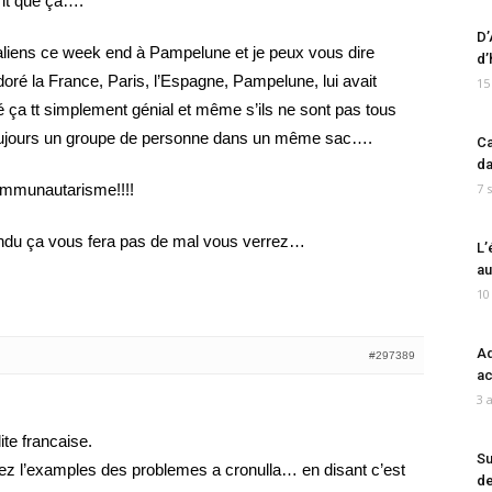
rit que ça….
D’
raliens ce week end à Pampelune et je peux vous dire
d’
 adoré la France, Paris, l’Espagne, Pampelune, lui avait
15
é ça tt simplement génial et même s’ils ne sont pas tous
re toujours un groupe de personne dans un même sac….
Ca
da
communautarisme!!!!
7 
tendu ça vous fera pas de mal vous verrez…
L’
au
10
Ad
#297389
ac
3 
ite francaise.
Su
ez l’examples des problemes a cronulla… en disant c’est
de