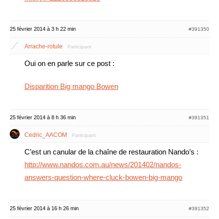
25 février 2014 à 3 h 22 min
#391350
Arrache-rotule
Participant
Oui on en parle sur ce post :
Disparition Big mango Bowen
25 février 2014 à 8 h 36 min
#391351
Cedric_AACOM
Participant
C’est un canular de la chaîne de restauration Nando’s :
http://www.nandos.com.au/news/201402/nandos-
answers-question-where-cluck-bowen-big-mango
25 février 2014 à 16 h 26 min
#391352