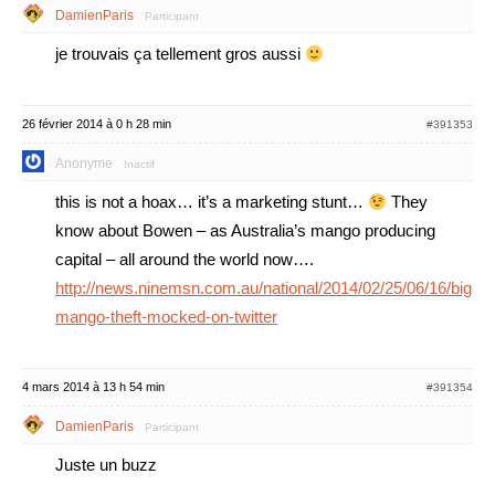
DamienParis
Participant
je trouvais ça tellement gros aussi
26 février 2014 à 0 h 28 min
#391353
Anonyme
Inactif
this is not a hoax… it’s a marketing stunt…
They
know about Bowen – as Australia’s mango producing
capital – all around the world now….
http://news.ninemsn.com.au/national/2014/02/25/06/16/big-
mango-theft-mocked-on-twitter
4 mars 2014 à 13 h 54 min
#391354
DamienParis
Participant
Juste un buzz