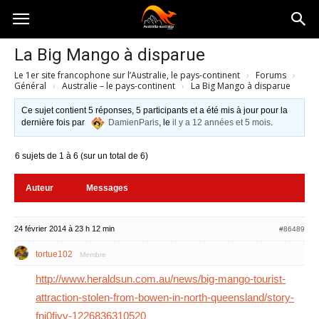
Australia-
La Big Mango à disparue
Le 1er site francophone sur l’Australie, le pays-continent
›
Forums
›
australie.com
Général
›
Australie – le pays-continent
›
La Big Mango à disparue
Ce sujet contient 5 réponses, 5 participants et a été mis à jour pour la
dernière fois par
DamienParis
, le
il y a 12 années et 5 mois
.
6 sujets de 1 à 6 (sur un total de 6)
Auteur
Messages
24 février 2014 à 23 h 12 min
#86489
tortue102
Membre
http://www.heraldsun.com.au/news/big-mango-tourist-
attraction-stolen-from-bowen-in-north-queensland/story-
fni0fiyv-1226836310520