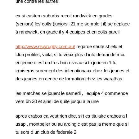
une contre les autres
ex si eastern suburbs recoit randwick en grades
(seniors) les colts (juniors -21 me semble t il) se deplace
à randwick, en grade il y 4 equipes et en colts pareil
http://www.nswrugby.com.au/
regarde shute shield et
club profiles, voila, si tu veux plus d info demande moi.
en jeune c est un tres bon niveau si tu joue en 1 tu
croiseras surement des intenationaux chez les jeunes et
des jeunes en centre de formation chez les warathas
les matches se jouent le samedi , l equipe 4 commence
vers 9h 30 et ainsi de suite jusqu a la une
apres crabos ca veut rien dire, si t es titulaire crabos a l
usap , montpelier ou au arcing c est pas la meme que si
tu sors d un club de federale 2