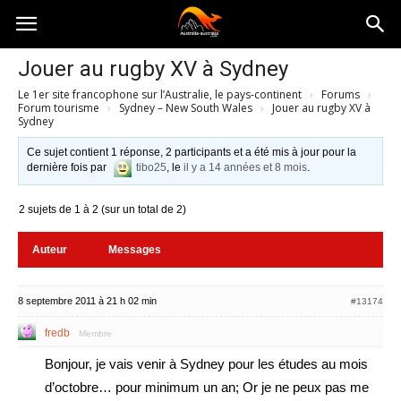
Australia-
Jouer au rugby XV à Sydney
Le 1er site francophone sur l’Australie, le pays-continent
›
Forums
›
australie.com
Forum tourisme
›
Sydney – New South Wales
›
Jouer au rugby XV à
Sydney
Ce sujet contient 1 réponse, 2 participants et a été mis à jour pour la
dernière fois par
tibo25
, le
il y a 14 années et 8 mois
.
2 sujets de 1 à 2 (sur un total de 2)
Auteur
Messages
8 septembre 2011 à 21 h 02 min
#13174
fredb
Membre
Bonjour, je vais venir à Sydney pour les études au mois
d’octobre… pour minimum un an; Or je ne peux pas me