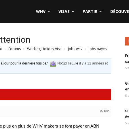
WHV
VISAS
PARTIR
DÉCOUVE
ttention
nt
›
Forums
›
Working Holiday Visa
›
Jobs whv
›
jobs payes
Fr
sa
 à jour pour la dernière fois par
NoSpHieL
, le
il y a 12 années et
5 
Gr
en
5 
Su
#7482
év
5 
 de plus en plus de WHV makers se font payer en ABN