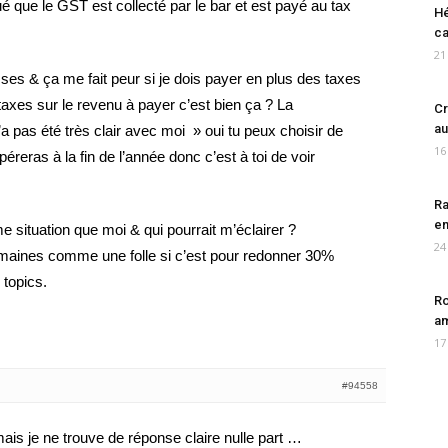
ué que le GST est collecté par le bar et est payé au tax
Hé
ca
21
es & ça me fait peur si je dois payer en plus des taxes
 taxes sur le revenu à payer c’est bien ça ? La
Cr
au
’a pas été très clair avec moi » oui tu peux choisir de
16
éreras à la fin de l’année donc c’est à toi de voir
Ra
en
 situation que moi & qui pourrait m’éclairer ?
24
emaines comme une folle si c’est pour redonner 30%
 topics.
Ro
am
17
#94558
ais je ne trouve de réponse claire nulle part …