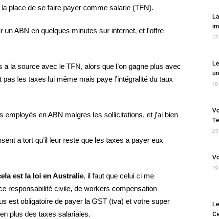
la place de se faire payer comme salarie (TFN).
La
im
r un ABN en quelques minutes sur internet, et l’offre
12
Le
xes a la source avec le TFN, alors que l’on gagne plus avec
un
 pas les taxes lui même mais paye l’intégralité du taux
10
Vo
s employés en ABN malgres les sollicitations, et j’ai bien
Te
25
t a tort qu’il leur reste que les taxes a payer eux
Vo
19
cela est la loi en Australie
, il faut que celui ci me
nce responsabilité civile, de workers compensation
ous est obligatoire de payer la GST (tva) et votre super
Le
 en plus des taxes salariales.
Ce