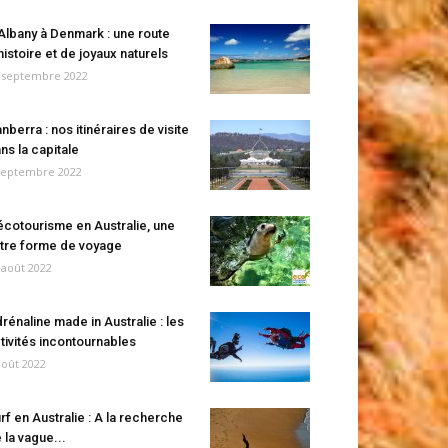
Albany à Denmark : une route
histoire et de joyaux naturels
 septembre 2022
nberra : nos itinéraires de visite
ns la capitale
septembre 2022
écotourisme en Australie, une
tre forme de voyage
 août 2022
rénaline made in Australie : les
tivités incontournables
août 2022
rf en Australie : A la recherche
 la vague...