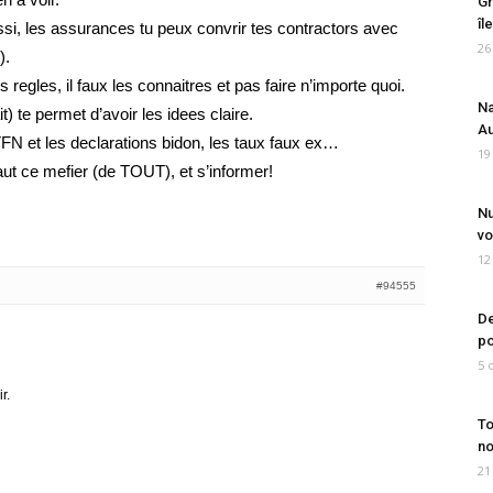
Gr
îl
ssi, les assurances tu peux convrir tes contractors avec
26
).
regles, il faux les connaitres et pas faire n’importe quoi.
Na
t) te permet d’avoir les idees claire.
Au
N et les declarations bidon, les taux faux ex…
19
faut ce mefier (de TOUT), et s’informer!
Nu
vo
12
#94555
De
po
5 
r.
To
no
21