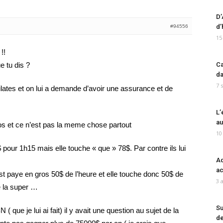
D’
d’
#94556
15
!!
e tu dis ?
Ca
da
7 
ates et on lui a demande d’avoir une assurance et de
L’
au
dios et ce n’est pas la meme chose partout
10
 pour 1h15 mais elle touche « que » 78$. Par contre ils lui
Ad
ac
est paye en gros 50$ de l’heure et elle touche donc 50$ de
3 
e la super …
Su
ue je lui ai fait) il y avait une question au sujet de la
de