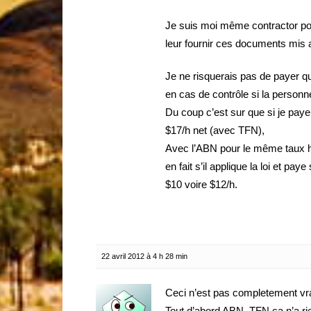
Je suis moi même contractor pou
leur fournir ces documents mis a
Je ne risquerais pas de payer 
en cas de contrôle si la person
Du coup c’est sur que si je paye 
$17/h net (avec TFN),
Avec l’ABN pour le même taux hor
en fait s’il applique la loi et p
$10 voire $12/h.
22 avril 2012 à 4 h 28 min
Ceci n’est pas completement v
Tout d’abord ABN, TFN ca n’a rie