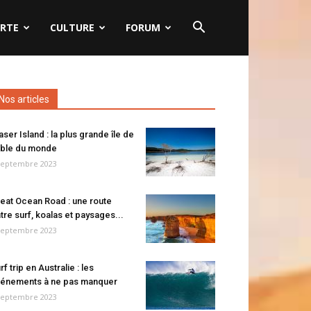
RTE
CULTURE
FORUM
Nos articles
aser Island : la plus grande île de
ble du monde
septembre 2023
eat Ocean Road : une route
tre surf, koalas et paysages...
septembre 2023
rf trip en Australie : les
énements à ne pas manquer
septembre 2023