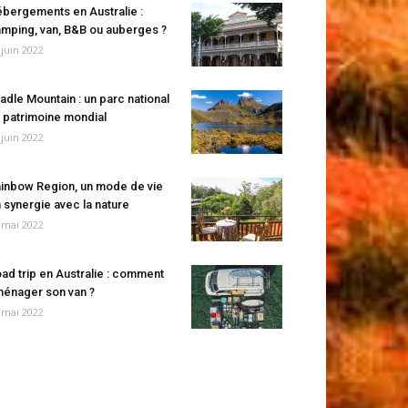
bergements en Australie :
mping, van, B&B ou auberges ?
 juin 2022
adle Mountain : un parc national
 patrimoine mondial
 juin 2022
inbow Region, un mode de vie
 synergie avec la nature
 mai 2022
ad trip en Australie : comment
énager son van ?
 mai 2022