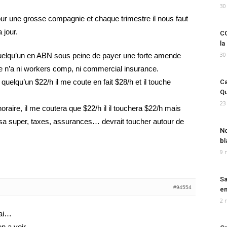
30
r une grosse compagnie et chaque trimestre il nous faut
 jour.
CO
la
30
quelqu’un en ABN sous peine de payer une forte amende
ne n’a ni workers comp, ni commercial insurance.
quelqu’un $22/h il me coute en fait $28/h et il touche
Ca
Qu
23
aire, il me coutera que $22/h il il touchera $22/h mais
aye sa super, taxes, assurances… devrait toucher autour de
No
bl
9 
Sa
#94554
em
2 
rai…
n a voir.