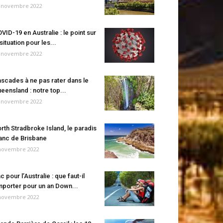
 novembre 2022
VID-19 en Australie : le point sur
 situation pour les...
 novembre 2022
scades à ne pas rater dans le
eensland : notre top...
 novembre 2022
rth Stradbroke Island, le paradis
anc de Brisbane
novembre 2022
c pour l’Australie : que faut-il
porter pour un an Down...
novembre 2022