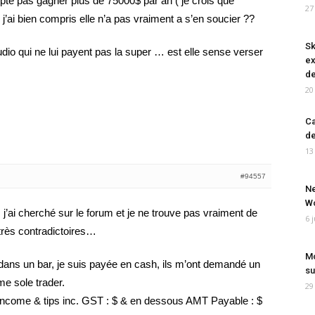
e pas gagner plus de 75000$ par an ( je crois que
27
i j’ai bien compris elle n’a pas vraiment a s’en soucier ??
Sk
dio qui ne lui payent pas la super … est elle sense verser
ex
de
20
Ca
de
13
#94557
Ne
Wo
, j’ai cherché sur le forum et je ne trouve pas vraiment de
6 
très contradictoires…
Mo
 dans un bar, je suis payée en cash, ils m’ont demandé un
su
e sole trader.
29
l income & tips inc. GST : $ & en dessous AMT Payable : $