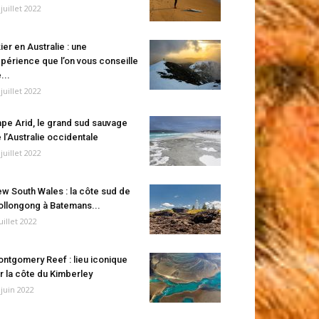
 juillet 2022
ier en Australie : une
périence que l’on vous conseille
...
 juillet 2022
pe Arid, le grand sud sauvage
 l’Australie occidentale
 juillet 2022
w South Wales : la côte sud de
llongong à Batemans...
juillet 2022
ntgomery Reef : lieu iconique
r la côte du Kimberley
 juin 2022