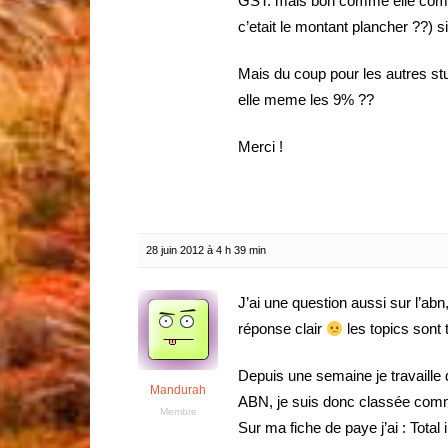
GST. mais bon comme elle compt
c’etait le montant plancher ??) s
Mais du coup pour les autres stu
elle meme les 9% ??
Merci !
28 juin 2012 à 4 h 39 min
J’ai une question aussi sur l’abn
réponse clair
les topics sont 
Depuis une semaine je travaille
Mandurah
ABN, je suis donc classée comm
Membre
Sur ma fiche de paye j’ai : Tota