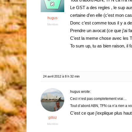
Le GST a des regles , le sup au
certaine d’en elle (c’est mon cas
hugus
Donc c’est comme tous il y a des 
Membre
Prendre un avocat (ce que j’ai fai
C’est la meme chose avec les TF
To sum up, tu as bien raison, il 
24 avril 2012 à 8 h 32 min
hugus wrote:
Ceci n’est pas completement vrai…
Tout d’abord ABN, TFN ca n’a rien a voi
C’est ce que j’explique plus haut
gilloz
Membre