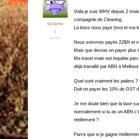
Voila je suis WHV depuis 2 mois 
compagnie de Cleaning.
NoSpHie
La boss nous paye (moi et ma t
L
Membre
Nous sommes payés 22$/h et nous
Mais que devras on payer plus t
Ma travel mate est inquiète parc
déjà travaillé par ABN à Melbourn
Quel sont vraiment les paliers ?
Doit on payer les 10% de GST d
Je me doute bien que la taxe s
normalement si tu as un ABN c’e
réellement ?
Parce que si je gagne réellement