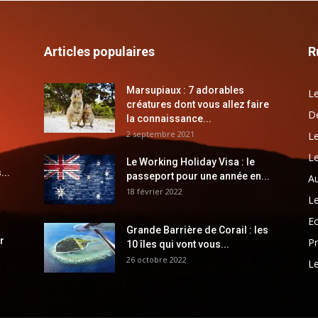
Articles populaires
R
Marsupiaux : 7 adorables
Le
créatures dont vous allez faire
Dé
la connaissance...
2 septembre 2021
Le
Le
Le Working Holiday Visa : le
...
passeport pour une année en...
Au
18 février 2022
Le
E
Grande Barrière de Corail : les
r
Pr
10 îles qui vont vous...
26 octobre 2022
Le