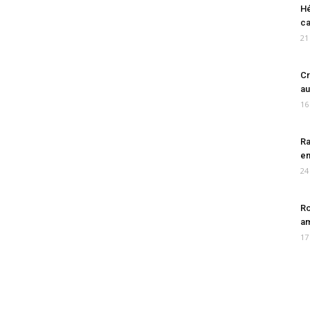
Hé
ca
21
Cr
au
16
Ra
en
24
Ro
am
17