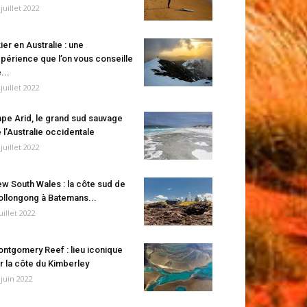
 juillet 2022
ier en Australie : une
périence que l’on vous conseille
...
 juillet 2022
pe Arid, le grand sud sauvage
 l’Australie occidentale
 juillet 2022
w South Wales : la côte sud de
llongong à Batemans...
juillet 2022
ntgomery Reef : lieu iconique
r la côte du Kimberley
 juin 2022