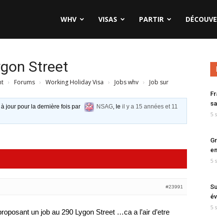
WHV
VISAS
PARTIR
DÉCOUVE
ygon Street
nt
›
Forums
›
Working Holiday Visa
›
Jobs whv
›
Job sur
Fr
sa
 à jour pour la dernière fois par
NSAG
, le
il y a 15 années et 11
5 
Gr
en
5 
Su
#23991
év
5 
r proposant un job au 290 Lygon Street …ca a l’air d’etre