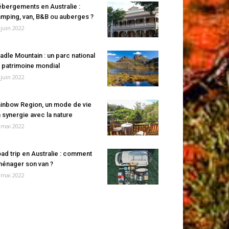
bergements en Australie :
mping, van, B&B ou auberges ?
 juin 2022
adle Mountain : un parc national
 patrimoine mondial
 juin 2022
inbow Region, un mode de vie
 synergie avec la nature
 mai 2022
ad trip en Australie : comment
énager son van ?
 mai 2022