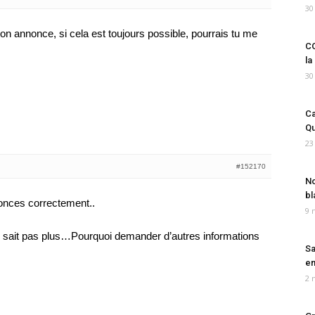
30
 ton annonce, si cela est toujours possible, pourrais tu me
CO
la
30
Ca
Qu
23
#152170
No
bl
nnonces correctement..
9 
’en sait pas plus…Pourquoi demander d’autres informations
Sa
em
2 