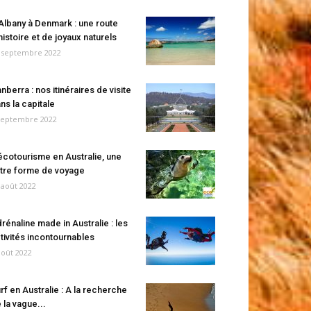
Albany à Denmark : une route
histoire et de joyaux naturels
 septembre 2022
nberra : nos itinéraires de visite
ns la capitale
septembre 2022
écotourisme en Australie, une
tre forme de voyage
 août 2022
rénaline made in Australie : les
tivités incontournables
août 2022
rf en Australie : A la recherche
 la vague...