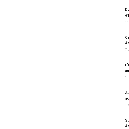
D’
d’
15
Ca
da
7 
L’
au
10
Ad
ac
3 
Su
de