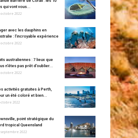
ande Barrière de Corail : les 10
es qui vont vous...
 octobre 2022
ger avec les dauphins en
stralie : l’incroyable expérience
 octobre 2022
its australiennes : 7 lieux que
us n’êtes pas prêt d’oublier...
 octobre 2022
s activités gratuites à Perth,
ur un été coloré et bien...
octobre 2022
wnsville, point stratégique du
rd tropical Queensland
 septembre 2022