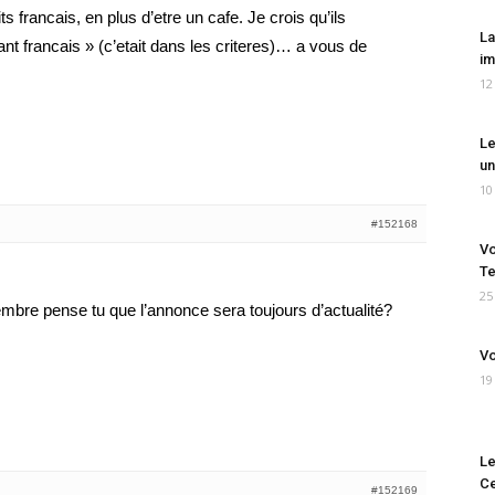
 francais, en plus d’etre un cafe. Je crois qu’ils
La
ant francais » (c’etait dans les criteres)… a vous de
im
12
Le
un
10
#152168
Vo
Te
25
embre pense tu que l’annonce sera toujours d’actualité?
Vo
19
Le
Ce
#152169