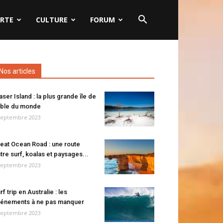
RTE
CULTURE
FORUM
Nos articles
aser Island : la plus grande île de
ble du monde
septembre 2023
eat Ocean Road : une route
tre surf, koalas et paysages...
septembre 2023
rf trip en Australie : les
énements à ne pas manquer
septembre 2023