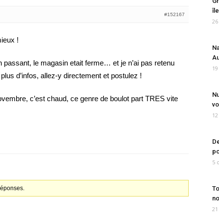
Gr
îl
#152167
26
ieux !
Na
Au
en passant, le magasin etait ferme… et je n’ai pas retenu
19
plus d’infos, allez-y directement et postulez !
Nu
vembre, c’est chaud, ce genre de boulot part TRES vite
vo
12
De
po
5 
 réponses.
To
no
21