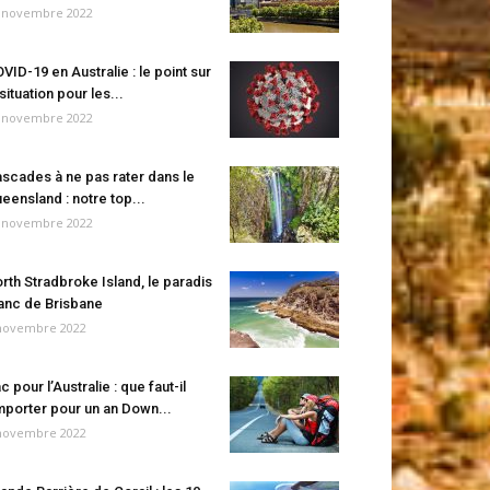
 novembre 2022
VID-19 en Australie : le point sur
 situation pour les...
 novembre 2022
scades à ne pas rater dans le
eensland : notre top...
 novembre 2022
rth Stradbroke Island, le paradis
anc de Brisbane
novembre 2022
c pour l’Australie : que faut-il
porter pour un an Down...
novembre 2022