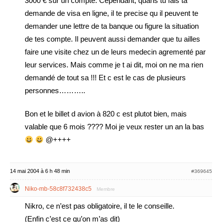
3000 € sur un compte. Cependant, quans tu fais ta
demande de visa en ligne, il te precise qu il peuvent te
demander une lettre de ta banque ou figure la situation
de tes compte. Il peuvent aussi demander que tu ailles
faire une visite chez un de leurs medecin agrementé par
leur services. Mais comme je t ai dit, moi on ne ma rien
demandé de tout sa !!! Et c est le cas de plusieurs
personnes………..
Bon et le billet d avion à 820 c est plutot bien, mais
valable que 6 mois ???? Moi je veux rester un an la bas
@++++
14 mai 2004 à 6 h 48 min
#369645
Niko-mb-58c8f732438c5
Membre
Nikro, ce n’est pas obligatoire, il te le conseille.
(Enfin c’est ce qu’on m’as dit)