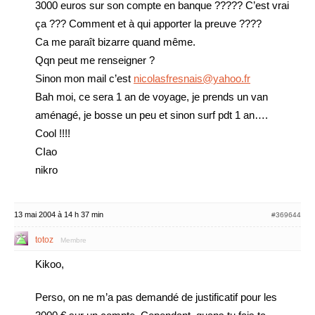
3000 euros sur son compte en banque ????? C’est vrai
ça ??? Comment et à qui apporter la preuve ????
Ca me paraît bizarre quand même.
Qqn peut me renseigner ?
Sinon mon mail c’est
nicolasfresnais@yahoo.fr
Bah moi, ce sera 1 an de voyage, je prends un van
aménagé, je bosse un peu et sinon surf pdt 1 an….
Cool !!!!
CIao
nikro
13 mai 2004 à 14 h 37 min
#369644
totoz
Membre
Kikoo,
Perso, on ne m’a pas demandé de justificatif pour les