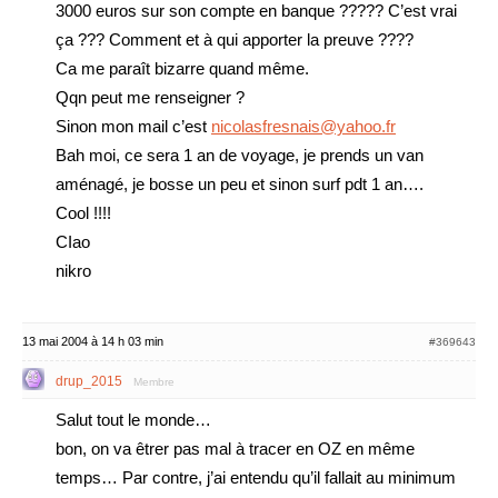
3000 euros sur son compte en banque ????? C’est vrai
ça ??? Comment et à qui apporter la preuve ????
Ca me paraît bizarre quand même.
Qqn peut me renseigner ?
Sinon mon mail c’est
nicolasfresnais@yahoo.fr
Bah moi, ce sera 1 an de voyage, je prends un van
aménagé, je bosse un peu et sinon surf pdt 1 an….
Cool !!!!
CIao
nikro
13 mai 2004 à 14 h 03 min
#369643
drup_2015
Membre
Salut tout le monde…
bon, on va êtrer pas mal à tracer en OZ en même
temps… Par contre, j’ai entendu qu’il fallait au minimum