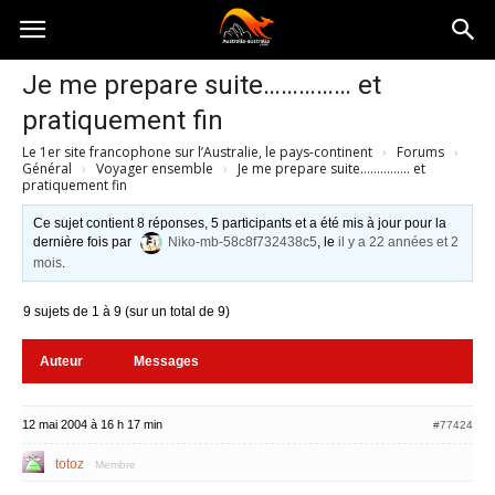
Australia-
Je me prepare suite…………… et
pratiquement fin
australie.com
Le 1er site francophone sur l’Australie, le pays-continent
›
Forums
›
Général
›
Voyager ensemble
›
Je me prepare suite…………… et
pratiquement fin
Ce sujet contient 8 réponses, 5 participants et a été mis à jour pour la
dernière fois par
Niko-mb-58c8f732438c5
, le
il y a 22 années et 2
mois
.
9 sujets de 1 à 9 (sur un total de 9)
Auteur
Messages
12 mai 2004 à 16 h 17 min
#77424
totoz
Membre