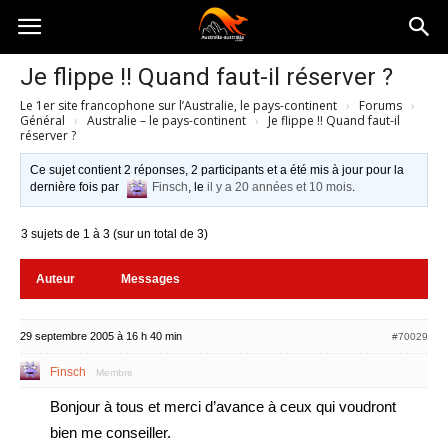
Australia-
Je flippe !! Quand faut-il réserver ?
Le 1er site francophone sur l’Australie, le pays-continent
›
Forums
›
australie.com
Général
›
Australie – le pays-continent
›
Je flippe !! Quand faut-il
réserver ?
Ce sujet contient 2 réponses, 2 participants et a été mis à jour pour la
dernière fois par
Finsch
, le
il y a 20 années et 10 mois
.
3 sujets de 1 à 3 (sur un total de 3)
Auteur
Messages
29 septembre 2005 à 16 h 40 min
#70029
Finsch
Membre
Bonjour à tous et merci d’avance à ceux qui voudront
bien me conseiller.