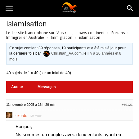
Australia-
islamisation
Le 1er site francophone sur l’Australie, le pays-continent
›
Forums
›
australie.com
Immigrer en Australie
›
Immigration
›
islamisation
Ce sujet contient 39 réponses, 19 participants et a été mis à jour pour
la dernière fois par
Christian_AA.com
, le
il y a 20 années et 8
mois
.
40 sujets de 1 à 40 (sur un total de 40)
Auteur
Messages
11 novembre 2005 à 16 h 29 min
#69121
exorde
Membre
Bonjour,
Ns sommes un couples avec deux enfants ayant eu