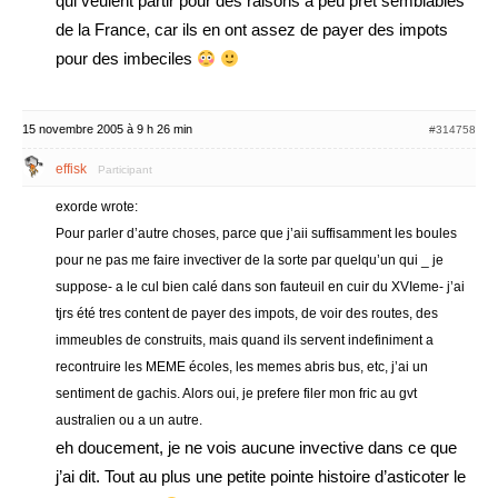
qui veulent partir pour des raisons a peu pret semblables
de la France, car ils en ont assez de payer des impots
pour des imbeciles
15 novembre 2005 à 9 h 26 min
#314758
effisk
Participant
exorde wrote:
Pour parler d’autre choses, parce que j’aii suffisamment les boules
pour ne pas me faire invectiver de la sorte par quelqu’un qui _ je
suppose- a le cul bien calé dans son fauteuil en cuir du XVIeme- j’ai
tjrs été tres content de payer des impots, de voir des routes, des
immeubles de construits, mais quand ils servent indefiniment a
recontruire les MEME écoles, les memes abris bus, etc, j’ai un
sentiment de gachis. Alors oui, je prefere filer mon fric au gvt
australien ou a un autre.
eh doucement, je ne vois aucune invective dans ce que
j’ai dit. Tout au plus une petite pointe histoire d’asticoter le