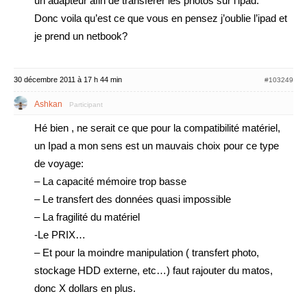
un adapteur afin de transferer les photos sur l’ipad.
Donc voila qu’est ce que vous en pensez j’oublie l’ipad et
je prend un netbook?
30 décembre 2011 à 17 h 44 min
#103249
Ashkan
Participant
Hé bien , ne serait ce que pour la compatibilité matériel,
un Ipad a mon sens est un mauvais choix pour ce type
de voyage:
– La capacité mémoire trop basse
– Le transfert des données quasi impossible
– La fragilité du matériel
-Le PRIX…
– Et pour la moindre manipulation ( transfert photo,
stockage HDD externe, etc…) faut rajouter du matos,
donc X dollars en plus.