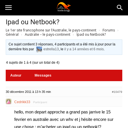
Australia-
Ipad ou Netbook?
Le 1er site francophone sur l’Australie, le pays-continent
›
Forums
›
australie.com
Général
›
Australie – le pays-continent
›
Ipad ou Netbook?
Ce sujet contient 3 réponses, 4 participants et a été mis à jour pour la
dernière fois par
estrella13
, le
il y a 14 années et 6 mois
.
4 sujets de 1 à 4 (sur un total de 4)
Auteur
Messages
30 décembre 2011 à 13 h 35 min
#10479
Cedrikk33
Participant
hello, mon depart approche a grand pas jarrive le 15
fevrier en australie avec un whv et j hésite encore sur
une chose : m’acheter un ipad ou un netbook!?