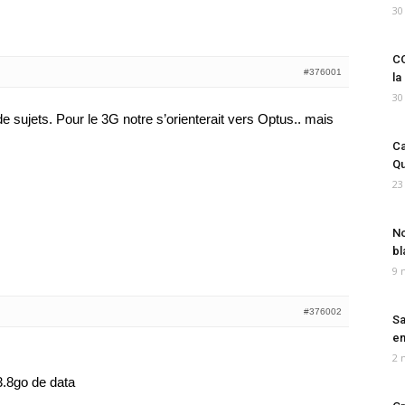
30
CO
#376001
la
30
 de sujets. Pour le 3G notre s’orienterait vers Optus.. mais
Ca
Qu
23
No
bl
9 
#376002
Sa
em
2 
3.8go de data