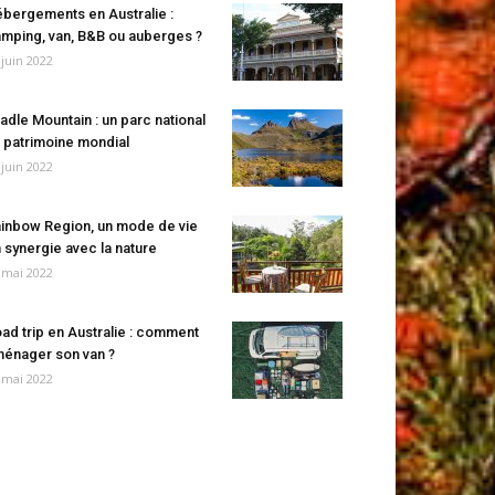
bergements en Australie :
mping, van, B&B ou auberges ?
 juin 2022
adle Mountain : un parc national
 patrimoine mondial
 juin 2022
inbow Region, un mode de vie
 synergie avec la nature
 mai 2022
ad trip en Australie : comment
énager son van ?
 mai 2022