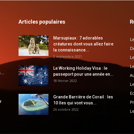
Articles populaires
R
Marsupiaux : 7 adorables
Le
créatures dont vous allez faire
Dé
la connaissance...
2 septembre 2021
Le
Le
Le Working Holiday Visa : le
...
passeport pour une année en...
Au
18 février 2022
Le
E
Grande Barrière de Corail : les
r
Pr
10 îles qui vont vous...
26 octobre 2022
Le