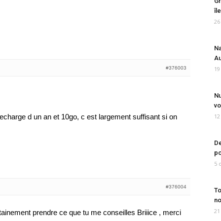
Gr
îl
26
Na
Au
#376003
19
Nu
vo
recharge d un an et 10go, c est largement suffisant si on
12
De
po
5 
#376004
To
no
21
rtainement prendre ce que tu me conseilles Briiice , merci