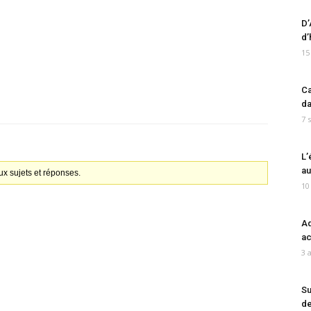
D’
d’
15
Ca
da
7 
L’
au
x sujets et réponses.
10
Ad
ac
3 
Su
de