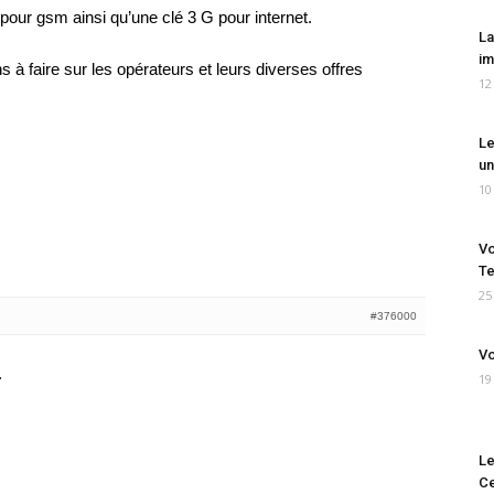
pour gsm ainsi qu’une clé 3 G pour internet.
La
im
 faire sur les opérateurs et leurs diverses offres
12
Le
un
10
Vo
Te
25
#376000
Vo
.
19
Le
Ce