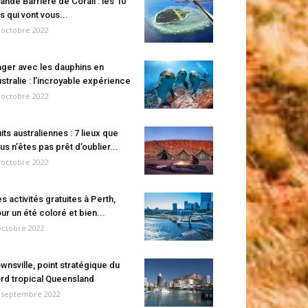
ande Barrière de Corail : les 10
es qui vont vous...
 octobre 2022
ger avec les dauphins en
stralie : l’incroyable expérience
 octobre 2022
its australiennes : 7 lieux que
us n’êtes pas prêt d’oublier...
 octobre 2022
s activités gratuites à Perth,
ur un été coloré et bien...
octobre 2022
wnsville, point stratégique du
rd tropical Queensland
 septembre 2022