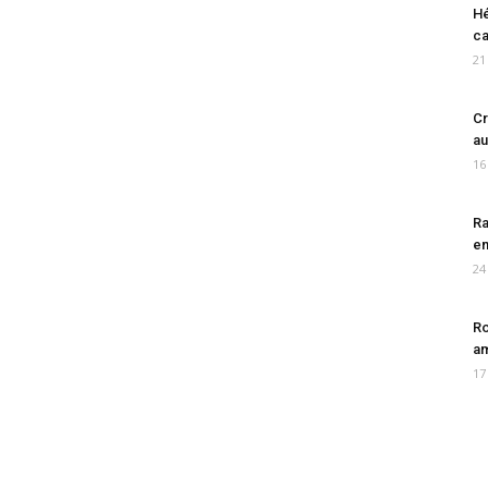
Hé
ca
21
Cr
au
16
Ra
en
24
Ro
am
17