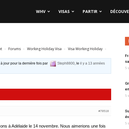
WHV
VISAS
PARTIR
DÉCOUVE
nt
›
Forums
›
Working Holiday Visa
›
Visa Working Holiday
›
Fr
sa
 à jour pour la dernière fois par
Steph8800
, le
il y a 13 années
5 
Gr
en
5 
Su
#79518
év
5 
vons à Adélaide le 14 novembre. Nous aimerions une fois