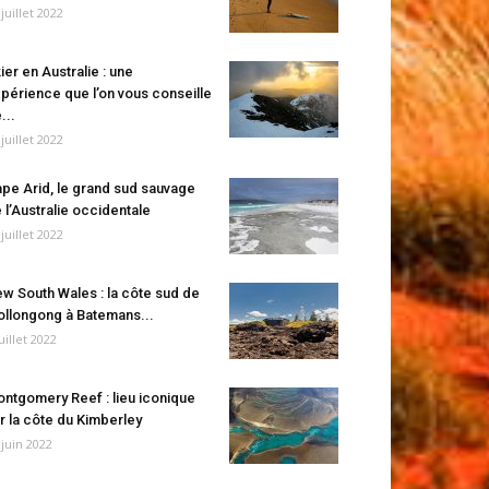
 juillet 2022
ier en Australie : une
périence que l’on vous conseille
...
 juillet 2022
pe Arid, le grand sud sauvage
 l’Australie occidentale
 juillet 2022
w South Wales : la côte sud de
llongong à Batemans...
juillet 2022
ntgomery Reef : lieu iconique
r la côte du Kimberley
 juin 2022