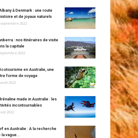
Albany à Denmark : une route
histoire et de joyaux naturels
 septembre 2022
nberra : nos itinéraires de visite
ns la capitale
septembre 2022
écotourisme en Australie, une
tre forme de voyage
 août 2022
rénaline made in Australie : les
tivités incontournables
août 2022
rf en Australie : A la recherche
 la vague...