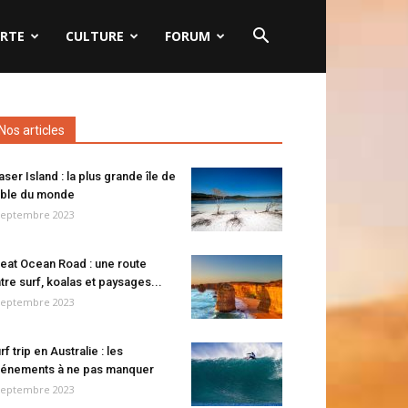
RTE
CULTURE
FORUM
Nos articles
aser Island : la plus grande île de
ble du monde
septembre 2023
eat Ocean Road : une route
tre surf, koalas et paysages...
septembre 2023
rf trip en Australie : les
énements à ne pas manquer
septembre 2023