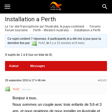
Australia-
Installation a Perth
Le 1er site francophone sur l’Australie, le pays-continent
›
Forums
›
australie.com
Forum tourisme
›
Perth – Western Australia
›
Installation a Perth
Ce sujet contient 7 réponses, 6 participants et a été mis à jour pour la
dernière fois par
Yo42
, le
il y a 15 années et 9 mois
.
8 sujets de 1 à 8 (sur un total de 8)
Auteur
Messages
29 septembre 2010 à 17 h 48 min
#23157
Yo42
Membre
Bonjour à tous,
Nous sommes un couple avec trois enfants de 9,6 et 3
ans, et nous projetons de nous installer en Australie et