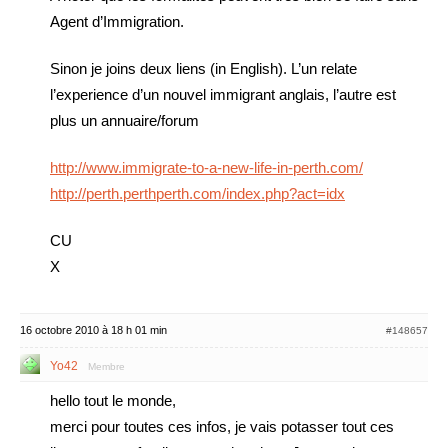
Agent d’Immigration.
Sinon je joins deux liens (in English). L’un relate
l’experience d’un nouvel immigrant anglais, l’autre est
plus un annuaire/forum
http://www.immigrate-to-a-new-life-in-perth.com/
http://perth.perthperth.com/index.php?act=idx
CU
X
16 octobre 2010 à 18 h 01 min
#148657
Yo42
Membre
hello tout le monde,
merci pour toutes ces infos, je vais potasser tout ces