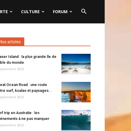
RTE
CULTURE
FORUM
Nos articles
aser Island : la plus grande île de
ble du monde
septembre 2023
eat Ocean Road : une route
tre surf, koalas et paysages...
septembre 2023
rf trip en Australie : les
énements à ne pas manquer
septembre 2023