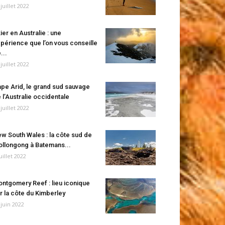
 juillet 2022
ier en Australie : une
périence que l’on vous conseille
...
 juillet 2022
pe Arid, le grand sud sauvage
 l’Australie occidentale
 juillet 2022
w South Wales : la côte sud de
llongong à Batemans...
juillet 2022
ntgomery Reef : lieu iconique
r la côte du Kimberley
 juin 2022