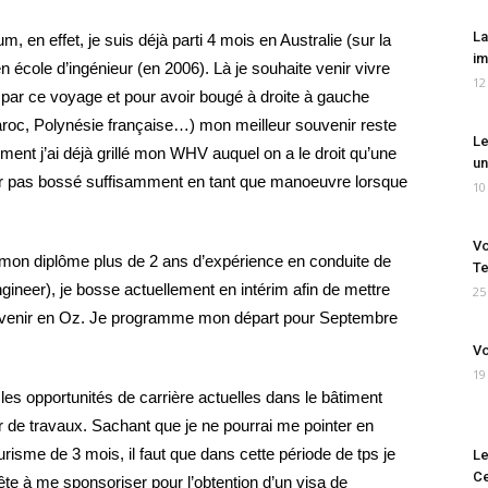
La
m, en effet, je suis déjà parti 4 mois en Australie (sur la
im
en école d’ingénieur (en 2006). Là je souhaite venir vivre
12
 par ce voyage et pour avoir bougé à droite à gauche
roc, Polynésie française…) mon meilleur souvenir reste
Le
ement j’ai déjà grillé mon WHV auquel on a le droit qu’une
un
 car pas bossé suffisamment en tant que manoeuvre lorsque
10
Vo
 mon diplôme plus de 2 ans d’expérience en conduite de
Te
ngineer), je bosse actuellement en intérim afin de mettre
25
ir venir en Oz. Je programme mon départ pour Septembre
Vo
19
 les opportunités de carrière actuelles dans le bâtiment
r de travaux. Sachant que je ne pourrai me pointer en
urisme de 3 mois, il faut que dans cette période de tps je
Le
Ce
ête à me sponsoriser pour l’obtention d’un visa de