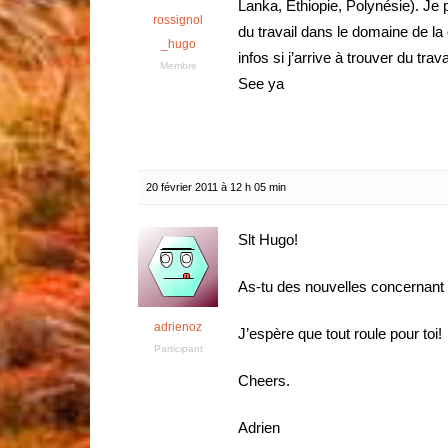
Lanka, Ethiopie, Polynésie). Je 
rossignol
du travail dans le domaine de la 
_hugo
infos si j’arrive à trouver du tra
Membre
See ya
20 février 2011 à 12 h 05 min
Slt Hugo!
As-tu des nouvelles concernant l
adrienoz
J’espère que tout roule pour toi!
Participant
Cheers.
Adrien