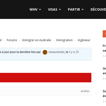
WHV
VISAS
PARTIR
DÉCOUVE
nt
›
Forums
›
Immigrer en Australie
›
Immigration
›
Ingénieur
Fr
sa
s à jour pour la dernière fois par
sebaustralia
, le
il y a 15
5 
Gr
en
5 
Su
#19562
év
5 