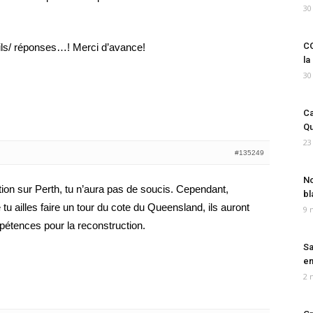
30
CO
ils/ réponses…! Merci d’avance!
la
30
Ca
Qu
23
#135249
No
ion sur Perth, tu n’aura pas de soucis. Cependant,
bl
 tu ailles faire un tour du cote du Queensland, ils auront
9 
étences pour la reconstruction.
Sa
em
2 