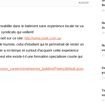
Gr
#135250
îl
26
Na
nsabilite dans le batiment sans experience locale ne va
Au
syndicats qui veillent!
19
oeil sur ce site:
http://www.seek.com.au
de touriste, celui d’etudiant qui te permetrait de rester un
Nu
ler a mi-temps et surtout d’acquerir cette experience
vo
12
Peut etre existe-t-il une formation specialisee courte qui
De
urses_careers/engineering_building/Pages/default.aspx
po
5 
To
no
21