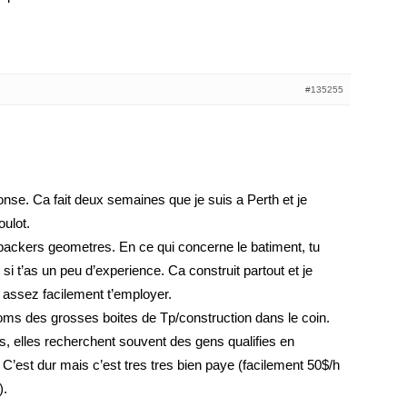
#135255
nse. Ca fait deux semaines que je suis a Perth et je
oulot.
packers geometres. En ce qui concerne le batiment, tu
si t’as un peu d’experience. Ca construit partout et je
 assez facilement t’employer.
oms des grosses boites de Tp/construction dans le coin.
s, elles recherchent souvent des gens qualifies en
C’est dur mais c’est tres tres bien paye (facilement 50$/h
).