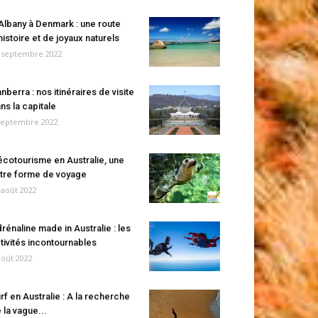
Albany à Denmark : une route
histoire et de joyaux naturels
 septembre 2022
nberra : nos itinéraires de visite
ns la capitale
septembre 2022
écotourisme en Australie, une
tre forme de voyage
 août 2022
rénaline made in Australie : les
tivités incontournables
août 2022
rf en Australie : A la recherche
 la vague...