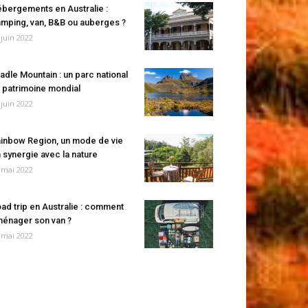
bergements en Australie :
mping, van, B&B ou auberges ?
 juin 2022
adle Mountain : un parc national
 patrimoine mondial
 juin 2022
inbow Region, un mode de vie
 synergie avec la nature
 mai 2022
ad trip en Australie : comment
énager son van ?
 mai 2022