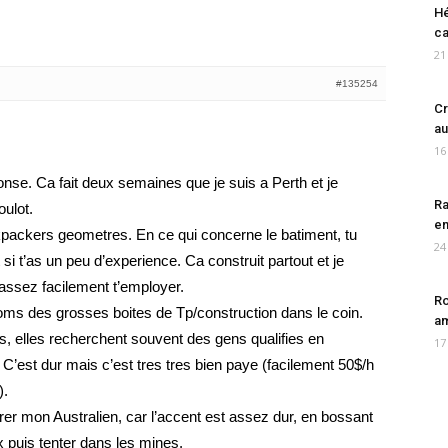
Hé
ca
21
#135254
Cr
au
16
nse. Ca fait deux semaines que je suis a Perth et je
Ra
oulot.
en
kpackers geometres. En ce qui concerne le batiment, tu
24
si t’as un peu d’experience. Ca construit partout et je
 assez facilement t’employer.
Ro
oms des grosses boites de Tp/construction dans le coin.
am
s, elles recherchent souvent des gens qualifies en
17
C’est dur mais c’est tres tres bien paye (facilement 50$/h
).
er mon Australien, car l’accent est assez dur, en bossant
 puis tenter dans les mines.