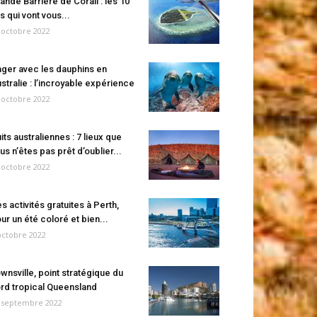
ande Barrière de Corail : les 10
es qui vont vous...
 octobre 2022
ger avec les dauphins en
stralie : l’incroyable expérience
 octobre 2022
its australiennes : 7 lieux que
us n’êtes pas prêt d’oublier...
 octobre 2022
s activités gratuites à Perth,
ur un été coloré et bien...
octobre 2022
wnsville, point stratégique du
rd tropical Queensland
 septembre 2022