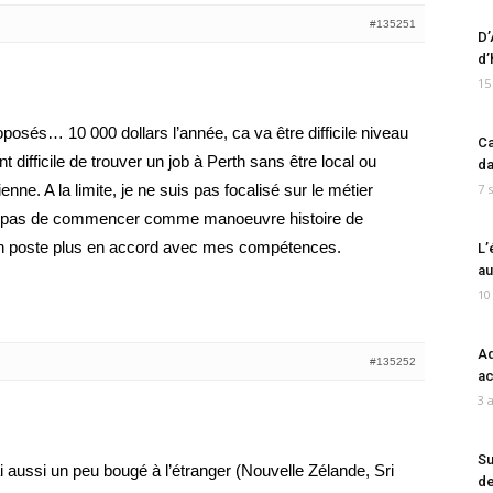
#135251
D’
d’
15
oposés… 10 000 dollars l’année, ca va être difficile niveau
Ca
 difficile de trouver un job à Perth sans être local ou
da
nne. A la limite, je ne suis pas focalisé sur le métier
7 
ge pas de commencer comme manoeuvre histoire de
 un poste plus en accord avec mes compétences.
L’
au
10
Ad
#135252
ac
3 
Su
ai aussi un peu bougé à l’étranger (Nouvelle Zélande, Sri
de