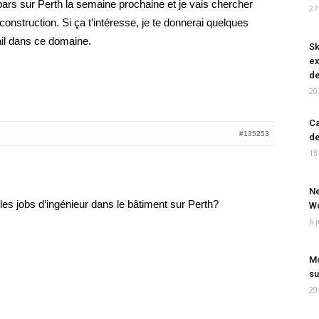
pars sur Perth la semaine prochaine et je vais chercher
27
construction. Si ça t’intéresse, je te donnerai quelques
vail dans ce domaine.
Sk
ex
de
20
Ca
#135253
de
13
Ne
es jobs d’ingénieur dans le bâtiment sur Perth?
Wo
6 
Mo
su
29