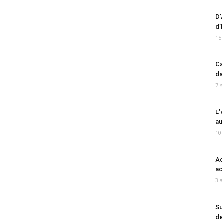
D’
d’
15
Ca
da
7 
L’
au
10
Ad
ac
3 
Su
de