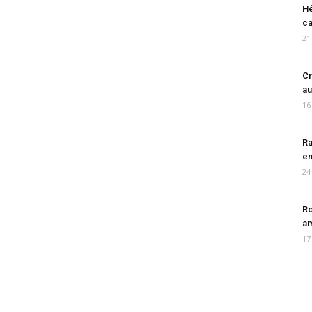
Hé
ca
21
Cr
au
16
Ra
en
24
Ro
am
17