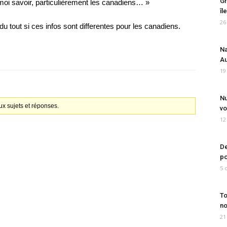
Gr
es moi savoir, particulièrement les canadiens… »
îl
26
du tout si ces infos sont differentes pour les canadiens.
Na
Au
19
Nu
x sujets et réponses.
vo
12
De
po
5 
To
no
21