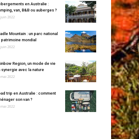
bergements en Australie :
mping, van, B&B ou auberges ?
 juin 2022
adle Mountain : un parc national
 patrimoine mondial
 juin 2022
inbow Region, un mode de vie
 synergie avec la nature
 mai 2022
ad trip en Australie : comment
énager son van ?
 mai 2022