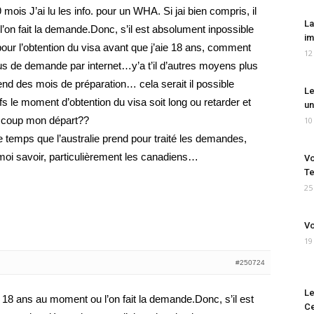
ois J’ai lu les info. pour un WHA. Si jai bien compris, il
La
’on fait la demande.Donc, s’il est absolument inpossible
im
r l’obtention du visa avant que j’aie 18 ans, comment
12
s de demande par internet…y’a t’il d’autres moyens plus
d des mois de préparation… cela serait il possible
Le
fs le moment d’obtention du visa soit long ou retarder et
un
e coup mon départ??
10
 temps que l’australie prend pour traité les demandes,
es moi savoir, particulièrement les canadiens…
Vo
Te
25
Vo
19
#250724
Le
oir 18 ans au moment ou l’on fait la demande.Donc, s’il est
Ce