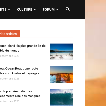
RTE
CULTURE
FORUM
Nos articles
aser Island : la plus grande île de
ble du monde
septembre 2023
eat Ocean Road : une route
tre surf, koalas et paysages...
septembre 2023
rf trip en Australie : les
énements à ne pas manquer
septembre 2023