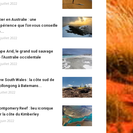
 juillet 2022
ier en Australie : une
périence que l’on vous conseille
...
 juillet 2022
pe Arid, le grand sud sauvage
 l’Australie occidentale
 juillet 2022
w South Wales : la côte sud de
llongong à Batemans...
juillet 2022
ntgomery Reef : lieu iconique
r la côte du Kimberley
 juin 2022