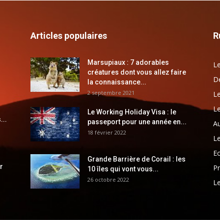
Articles populaires
R
Marsupiaux : 7 adorables
Le
créatures dont vous allez faire
Dé
la connaissance...
2 septembre 2021
Le
Le
Le Working Holiday Visa : le
...
passeport pour une année en...
Au
18 février 2022
Le
E
Grande Barrière de Corail : les
r
Pr
10 îles qui vont vous...
26 octobre 2022
Le