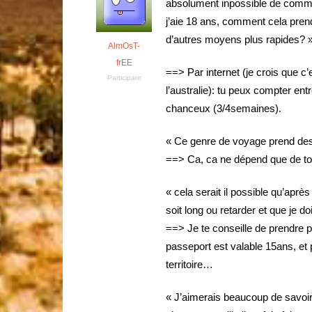
absolument inpossible de comme
j’aie 18 ans, comment cela pren
d’autres moyens plus rapides? 
AlmOsT-
frEE
==> Par internet (je crois que c
Participant
l’australie): tu peux compter en
chanceux (3/4semaines).
« Ce genre de voyage prend de
==> Ca, ca ne dépend que de toi
« cela serait il possible qu’aprè
soit long ou retarder et que je
==> Je te conseille de prendre pa
passeport est valable 15ans, et p
territoire…
« J’aimerais beaucoup de savoir 