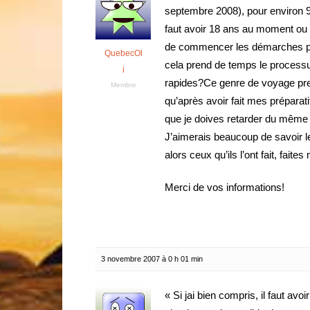
septembre 2008), pour environ 9 m
faut avoir 18 ans au moment ou l
de commencer les démarches pou
QuebecOl
cela prend de temps le processu
i
rapides?Ce genre de voyage pren
Membre
qu’après avoir fait mes préparati
que je doives retarder du mêm
J’aimerais beaucoup de savoir le
alors ceux qu’ils l’ont fait, fait
Merci de vos informations!
3 novembre 2007 à 0 h 01 min
« Si jai bien compris, il faut av