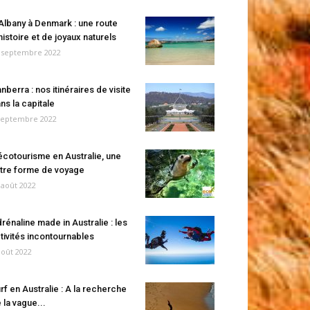
Albany à Denmark : une route
histoire et de joyaux naturels
 septembre 2022
nberra : nos itinéraires de visite
ns la capitale
septembre 2022
écotourisme en Australie, une
tre forme de voyage
 août 2022
rénaline made in Australie : les
tivités incontournables
août 2022
rf en Australie : A la recherche
 la vague...