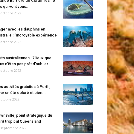
ande Barrière de Corail : les 10
es qui vont vous...
 octobre 2022
ger avec les dauphins en
stralie : l’incroyable expérience
 octobre 2022
its australiennes : 7 lieux que
us n’êtes pas prêt d’oublier...
 octobre 2022
s activités gratuites à Perth,
ur un été coloré et bien...
octobre 2022
wnsville, point stratégique du
rd tropical Queensland
 septembre 2022