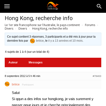
Australia-
Hong Kong, recherche info
Le 1er site francophone sur l’Australie, le pays-continent
›
Forums
›
australie.com
Divers
›
Divers
›
Hong Kong, recherche info
Ce sujet contient 3 réponses, 3 participants et a été mis à jour pour la
dernière fois par
briiice
, le
il y a 13 années et 10 mois
.
4 sujets de 1 à 4 (sur un total de 4)
Auteur
Messages
8 septembre 2012 à 5 h 46 min
#78463
briiice
Participant
Salut
Si qqun a des infos sur hongkong, je vais surement y
passer qque jours et je cherche principalement des