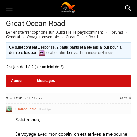
Australia-
Great Ocean Road
Le 1er site francophone sur l’Australie, le pays-continent
›
Forums
›
australie.com
Général
›
Voyager ensemble
›
Great Ocean Road
Ce sujet contient 1 réponse, 2 participants et a été mis à jour pour la
dernière fois par
ccabourdin
, le
il y a 15 années et 4 mois
.
2 sujets de 1 à 2 (sur un total de 2)
Auteur
Messages
3 avril 2011 à 6 h 11 min
#16716
Claireaussie
Participant
Salut a tous,
Je voyage avec mon copain, on est arrives a melbourne