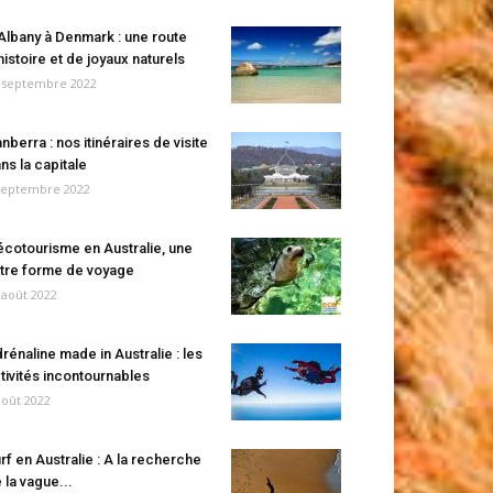
Albany à Denmark : une route
histoire et de joyaux naturels
 septembre 2022
nberra : nos itinéraires de visite
ns la capitale
septembre 2022
écotourisme en Australie, une
tre forme de voyage
 août 2022
rénaline made in Australie : les
tivités incontournables
août 2022
rf en Australie : A la recherche
 la vague...