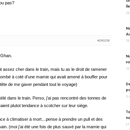
Gr
 ou pas?
îl
26
Na
Au
19
#260238
e Ghan.
Nu
vo
12
t assez cher dans le train, mais tu as le droit de ramener
s tombé à coté d’une mamie qui avait amené à bouffer pour
n tête de me gaver pendant tout le voyage)
De
po
5 
élé dans le train. Perso, j’ai pas rencontré des tonnes de
aient plutot tendance à scotcher sur leur siège.
To
no
ance à climatiser à mort…pense à prendre un pull et des
21
n. (moi j’ai été une fois de plus sauvé par la mamie qui