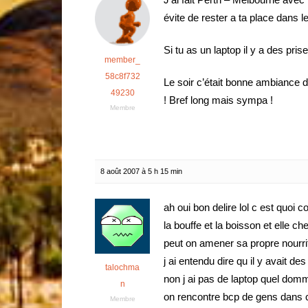
évite de rester a ta place dans le
Si tu as un laptop il y a des pris
member_
58c8f732
Le soir c’était bonne ambiance d
49230
! Bref long mais sympa !
Membre
8 août 2007 à 5 h 15 min
ah oui bon delire lol c est quoi
la bouffe et la boisson et elle ch
peut on amener sa propre nourri
j ai entendu dire qu il y avait des
talochma
non j ai pas de laptop quel do
n
on rencontre bcp de gens dans c
Membre