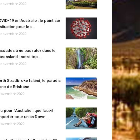
 novembre 2022
VID-19 en Australie : le point sur
 situation pour les...
 novembre 2022
scades à ne pas rater dans le
eensland : notre top...
 novembre 2022
rth Stradbroke Island, le paradis
anc de Brisbane
novembre 2022
c pour l’Australie : que faut-il
porter pour un an Down...
novembre 2022