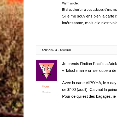
Wym wrote:
Et si quelqu’un a des astuces d’une man
Si je me souviens bien la carte
intéressante, mais elle n’est va
15 août 2007 à 2 h 00 min
Je prends l’Indian Pacific a Adel
« Talochman » on se loupera de
Avec la carte VIP/YHA, le « dayni
Flouch
de $400 (adult). Ca vaut la peine
Membre
Pour ce qui est des bagages, je 