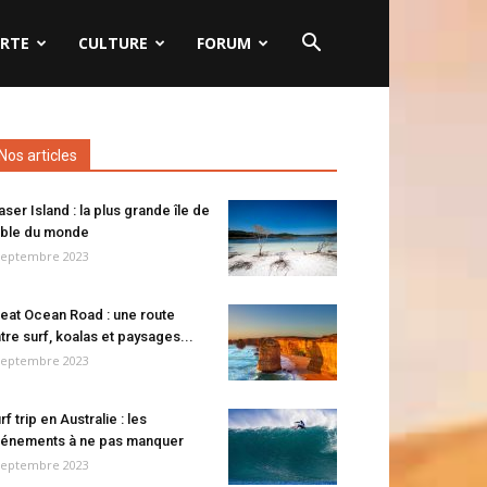
RTE
CULTURE
FORUM
Nos articles
aser Island : la plus grande île de
ble du monde
septembre 2023
eat Ocean Road : une route
tre surf, koalas et paysages...
septembre 2023
rf trip en Australie : les
énements à ne pas manquer
septembre 2023