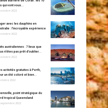
ande Barrière de Corail : les 10
es qui vont vous...
 octobre 2022
ger avec les dauphins en
stralie : l’incroyable expérience
 octobre 2022
its australiennes : 7 lieux que
us n’êtes pas prêt d’oublier...
 octobre 2022
s activités gratuites à Perth,
ur un été coloré et bien...
octobre 2022
wnsville, point stratégique du
rd tropical Queensland
 septembre 2022