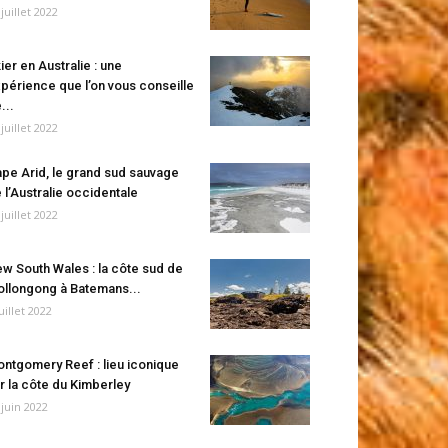
 juillet 2022
ier en Australie : une
périence que l’on vous conseille
...
 juillet 2022
pe Arid, le grand sud sauvage
 l’Australie occidentale
 juillet 2022
w South Wales : la côte sud de
llongong à Batemans...
juillet 2022
ntgomery Reef : lieu iconique
r la côte du Kimberley
 juin 2022