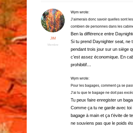
Wym wrote:
J’aimerais donc savoir quelles sont les
combien de personnes dans les cabine
Ben la différence entre Daynighte
JIM
Si tu prend Daynighter seat, ne 
Membre
pendant trois jour sur un siège q
c’est assez économique. En cabi
prohibitif…
Wym wrote:
Pour les bagages, comment ça se pass
J’ai lu que le bagage ne doit pas excéd
Tu peux faire enregister un baga
Comme ça tu ne garde avec toi q
bagage à main et ça t’évite de te
ne souviens pas que le poids étai