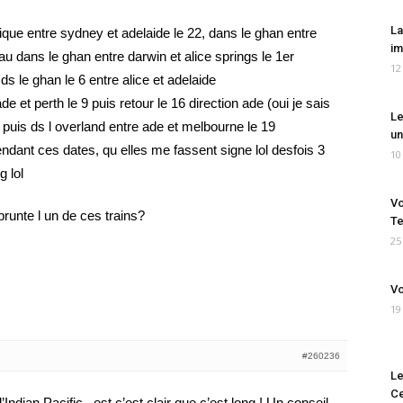
La
ifique entre sydney et adelaide le 22, dans le ghan entre
im
au dans le ghan entre darwin et alice springs le 1er
12
 le ghan le 6 entre alice et adelaide
de et perth le 9 puis retour le 16 direction ade (oui je sais
Le
) puis ds l overland entre ade et melbourne le 19
un
ndant ces dates, qu elles me fassent signe lol desfois 3
10
g lol
Vo
runte l un de ces trains?
Te
25
Vo
19
#260236
Le
Ce
’Indian Pacific , est c’est clair que c’est long ! Un conseil