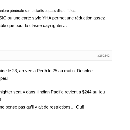
ière générale sur les tarifs et pass disponibles.
 ISIC ou une carte style YHA permet une réduction assez
lable que pour la classe daynighter…
#260242
aide le 23, arrivee a Perth le 25 au matin. Desolee
 peu!
ghter seat » dans l’Indian Pacific revient a $244 au lieu
!
ne pense pas qu’il y ait de restrictions… Ouf!