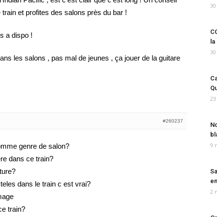
30
 train et profites des salons près du bar !
CO
es a dispo !
la
30
ans les salons , pas mal de jeunes , ça jouer de la guitare
Ca
Qu
23
#260237
No
bl
9 
 comme genre de salon?
ere dans ce train?
ture?
Sa
em
 teles dans le train c est vrai?
2 
mmage
e train?