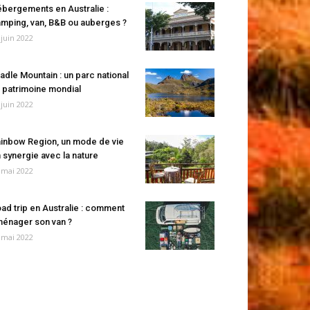
bergements en Australie :
mping, van, B&B ou auberges ?
 juin 2022
adle Mountain : un parc national
 patrimoine mondial
 juin 2022
inbow Region, un mode de vie
 synergie avec la nature
 mai 2022
ad trip en Australie : comment
énager son van ?
 mai 2022