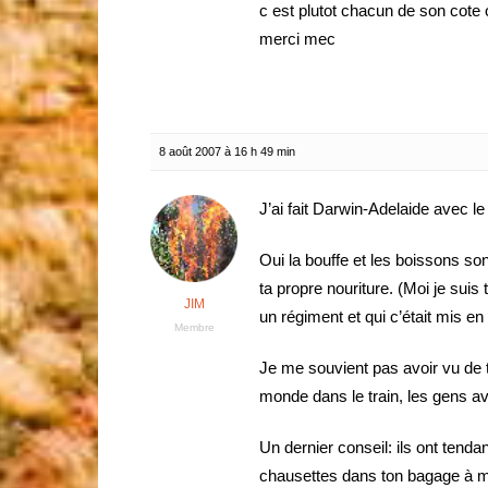
c est plutot chacun de son cote
merci mec
8 août 2007 à 16 h 49 min
J’ai fait Darwin-Adelaide avec l
Oui la bouffe et les boissons son
ta propre nouriture. (Moi je sui
JIM
un régiment et qui c’était mis e
Membre
Je me souvient pas avoir vu de t
monde dans le train, les gens av
Un dernier conseil: ils ont tend
chausettes dans ton bagage à mai