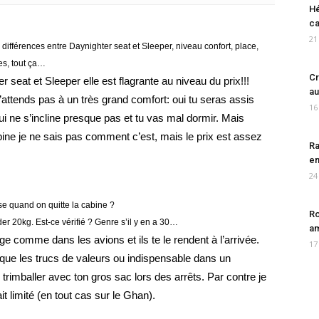
Hé
ca
21
 différences entre Daynighter seat et Sleeper, niveau confort, place,
s, tout ça…
Cr
r seat et Sleeper elle est flagrante au niveau du prix!!!
au
t’attends pas à un très grand comfort: oui tu seras assis
16
ui ne s’incline presque pas et tu vas mal dormir. Mais
ne je ne sais pas comment c’est, mais le prix est assez
Ra
en
24
e quand on quitte la cabine ?
Ro
er 20kg. Est-ce vérifié ? Genre s’il y en a 30…
am
ge comme dans les avions et ils te le rendent à l’arrivée.
17
ue les trucs de valeurs ou indispensable dans un
 trimballer avec ton gros sac lors des arrêts. Par contre je
t limité (en tout cas sur le Ghan).