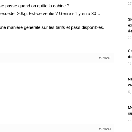
27
e passe quand on quitte la cabine ?
s excéder 20kg. Est-ce vérifié ? Genre s’il y en a 30…
Sk
ex
une manière générale sur les tarifs et pass disponibles.
de
20
Ca
de
#260240
13
Ne
Wo
6 
Mo
su
29
#260241