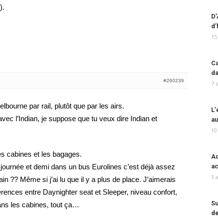
).
D’
d’
15
Ca
da
#260239
7 
lbourne par rail, plutôt que par les airs.
L’
 avec l’Indian, je suppose que tu veux dire Indian et
au
10
s cabines et les bagages.
Ad
journée et demi dans un bus Eurolines c’est déjà assez
ac
3 
ain ?? Même si j’ai lu que il y a plus de place. J’aimerais
férences entre Daynighter seat et Sleeper, niveau confort,
Su
ns les cabines, tout ça…
de