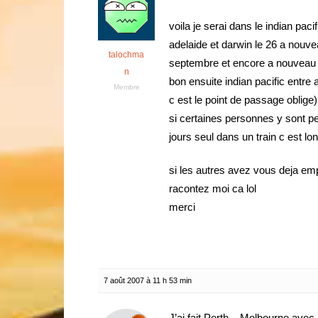
voila je serai dans le indian pac
adelaide et darwin le 26 a nouve
talochma
septembre et encore a nouveau ds
n
bon ensuite indian pacific entre a
Membre
c est le point de passage oblige
si certaines personnes y sont pe
jours seul dans un train c est lon
si les autres avez vous deja emp
racontez moi ca lol
merci
7 août 2007 à 11 h 53 min
J’ai fait Perth – Melbourne avec l