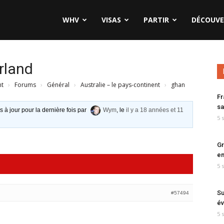
WHV
VISAS
PARTIR
DÉCOUVE
rland
nt
›
Forums
›
Général
›
Australie – le pays-continent
›
ghan
Fr
sa
s à jour pour la dernière fois par
Wym
, le
il y a 18 années et 11
5 
Gr
en
5 
Su
#57494
év
5 