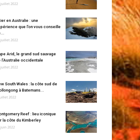
 juillet 2022
ier en Australie : une
périence que l’on vous conseille
...
 juillet 2022
pe Arid, le grand sud sauvage
 l’Australie occidentale
 juillet 2022
w South Wales : la côte sud de
llongong à Batemans...
juillet 2022
ntgomery Reef : lieu iconique
r la côte du Kimberley
 juin 2022