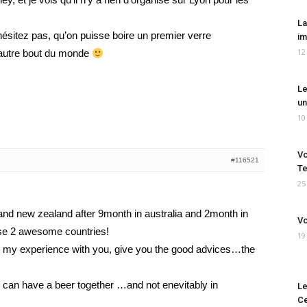
La
ésitez pas, qu’on puisse boire un premier verre
im
12
l’autre bout du monde
Le
un
10
Vo
#116521
Te
25
 and new zealand after 9month in australia and 2month in
Vo
hese 2 awesome countries!
19
are my experience with you, give you the good advices…the
e can have a beer together …and not enevitably in
Le
Ce