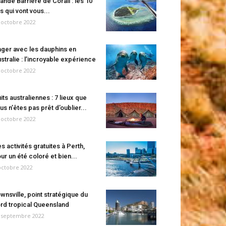
ande Barrière de Corail : les 10
es qui vont vous...
 octobre 2022
ger avec les dauphins en
stralie : l’incroyable expérience
 octobre 2022
its australiennes : 7 lieux que
us n’êtes pas prêt d’oublier...
 octobre 2022
s activités gratuites à Perth,
ur un été coloré et bien...
octobre 2022
wnsville, point stratégique du
rd tropical Queensland
 septembre 2022