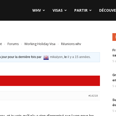
WHV
VISAS
PARTIR
DÉCOUVE
nt
›
Forums
›
Working Holiday Visa
›
Réunions whv
Fr
sa
à jour pour la dernière fois par
mikalyon
, le
il y a 15 années
.
5 
Gr
en
5 
#14218
Su
év
5 
, et je vois qu’il n’y a rien d’organisé sur Lyon pour les