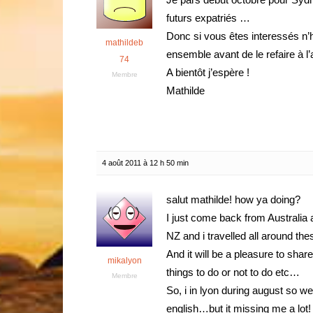
futurs expatriés …
Donc si vous êtes interessés n’h
mathildeb
ensemble avant de le refaire à 
74
A bientôt j’espère !
Membre
Mathilde
4 août 2011 à 12 h 50 min
salut mathilde! how ya doing?
I just come back from Australia
NZ and i travelled all around t
And it will be a pleasure to sh
mikalyon
things to do or not to do etc…
Membre
So, i in lyon during august so w
english…but it missing me a lot!