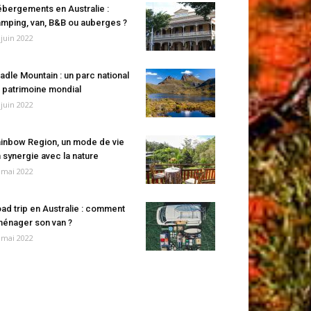
bergements en Australie :
mping, van, B&B ou auberges ?
 juin 2022
adle Mountain : un parc national
 patrimoine mondial
 juin 2022
inbow Region, un mode de vie
 synergie avec la nature
 mai 2022
ad trip en Australie : comment
énager son van ?
 mai 2022