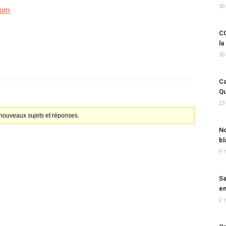
30
com
CO
la
30
Ca
Qu
23
nouveaux sujets et réponses.
No
bl
9 
Sa
em
2 