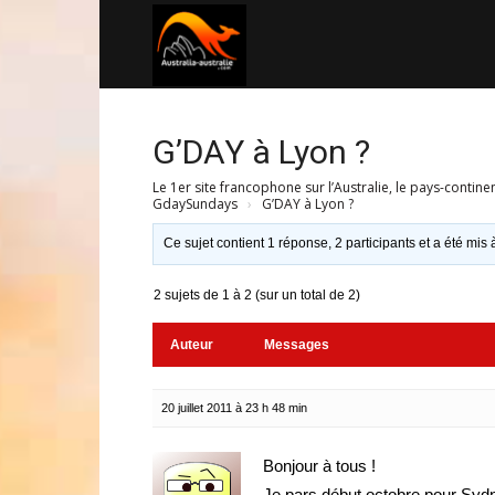
Australia-
australie.com
G’DAY à Lyon ?
Le 1er site francophone sur l’Australie, le pays-contine
GdaySundays
›
G’DAY à Lyon ?
Ce sujet contient 1 réponse, 2 participants et a été mis 
2 sujets de 1 à 2 (sur un total de 2)
Auteur
Messages
20 juillet 2011 à 23 h 48 min
Bonjour à tous !
Je pars début octobre pour Sydney