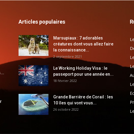
Articles populaires
R
Marsupiaux : 7 adorables
Le
créatures dont vous allez faire
Dé
la connaissance...
2 septembre 2021
Le
Le
Le Working Holiday Visa : le
...
passeport pour une année en...
Au
18 février 2022
Le
E
Grande Barrière de Corail : les
r
Pr
10 îles qui vont vous...
26 octobre 2022
Le