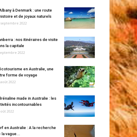
Albany à Denmark : une route
histoire et de joyaux naturels
 septembre 2022
nberra : nos itinéraires de visite
ns la capitale
septembre 2022
écotourisme en Australie, une
tre forme de voyage
 août 2022
rénaline made in Australie : les
tivités incontournables
août 2022
rf en Australie : A la recherche
 la vague...