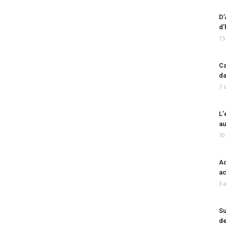
D’
d’
15
Ca
da
7 
L’
au
10
Ad
ac
3 
Su
de