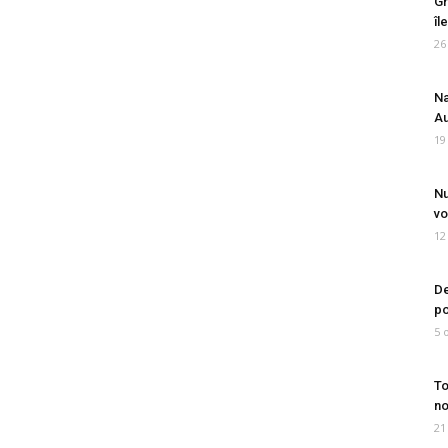
Gr
îl
26
Na
Au
19
Nu
vo
12
De
po
5 
To
no
21