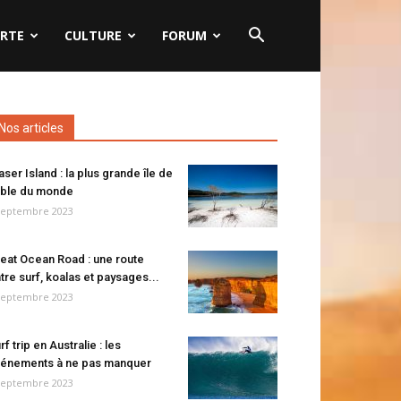
RTE
CULTURE
FORUM
Nos articles
aser Island : la plus grande île de
ble du monde
septembre 2023
eat Ocean Road : une route
tre surf, koalas et paysages...
septembre 2023
rf trip en Australie : les
énements à ne pas manquer
septembre 2023