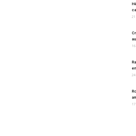
Hé
ca
21
Cr
au
16
Ra
en
24
Ro
am
17