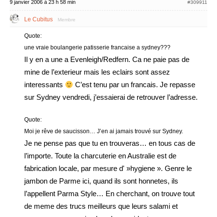
9 janvier 2006 à 23 h 58 min
#309911
Le Cubitus
Membre
Quote:
une vraie boulangerie patisserie francaise a sydney???
Il y en a une a Evenleigh/Redfern. Ca ne paie pas de
mine de l’exterieur mais les eclairs sont assez
interessants
C’est tenu par un francais. Je repasse
sur Sydney vendredi, j’essaierai de retrouver l’adresse.
Quote:
Moi je rêve de saucisson… J’en ai jamais trouvé sur Sydney.
Je ne pense pas que tu en trouveras… en tous cas de
l’importe. Toute la charcuterie en Australie est de
fabrication locale, par mesure d' »hygiene ». Genre le
jambon de Parme ici, quand ils sont honnetes, ils
l’appellent Parma Style… En cherchant, on trouve tout
de meme des trucs meilleurs que leurs salami et