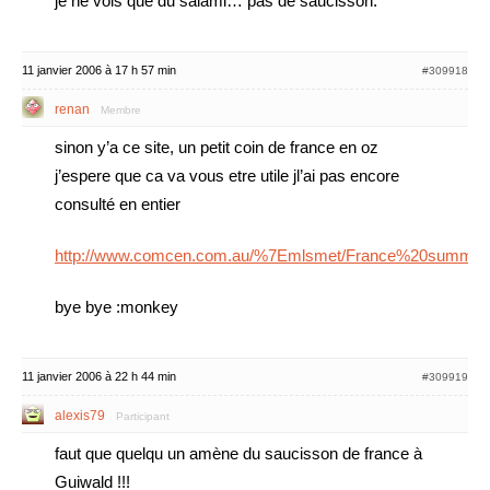
je ne vois que du salami… pas de saucisson.
11 janvier 2006 à 17 h 57 min
#309918
renan
Membre
sinon y’a ce site, un petit coin de france en oz
j’espere que ca va vous etre utile jl’ai pas encore
consulté en entier
http://www.comcen.com.au/%7Emlsmet/France%20summar
bye bye :monkey
11 janvier 2006 à 22 h 44 min
#309919
alexis79
Participant
faut que quelqu un amène du saucisson de france à
Guiwald !!!