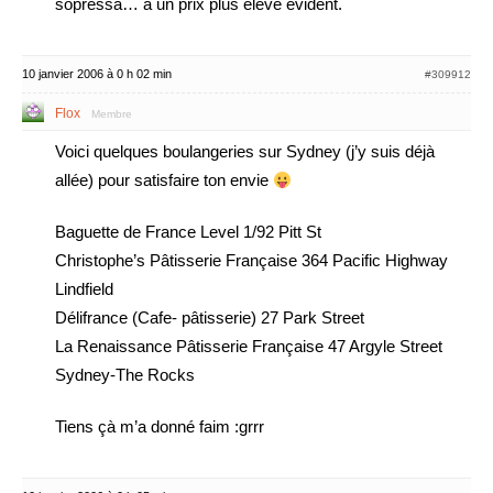
sopressa… a un prix plus eleve evident.
10 janvier 2006 à 0 h 02 min
#309912
Flox
Membre
Voici quelques boulangeries sur Sydney (j’y suis déjà
allée) pour satisfaire ton envie
Baguette de France Level 1/92 Pitt St
Christophe’s Pâtisserie Française 364 Pacific Highway
Lindfield
Délifrance (Cafe- pâtisserie) 27 Park Street
La Renaissance Pâtisserie Française 47 Argyle Street
Sydney-The Rocks
Tiens çà m’a donné faim :grrr