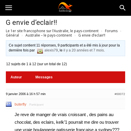
Australia-
G envie d’eclair!!
Le 1er site francophone sur l’Australie, le pays-continent
›
Forums
›
australie.com
Général
›
Australie – le pays-continent
›
G envie d’eclair!!
Ce sujet contient 11 réponses, 9 participants et a été mis à jour pour la
dernière fois par
alexis79
, le
il y a 20 années et 7 mois
.
12 sujets de 1 à 12 (sur un total de 12)
Auteur
Messages
9 janvier 2006 à 16 h 57 min
#68072
buterfly
Participant
Je reve de manger de vrais croissant , des pains au
chocolat, des eclairs, kelk’1 pourrait me dire ou trouver
une vraie boulangerie patisserie francaise a sydney???