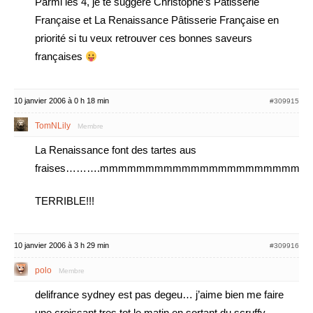
Parmi les 4, je te suggère Christophe’s Pâtisserie
Française et La Renaissance Pâtisserie Française en
priorité si tu veux retrouver ces bonnes saveurs
françaises
10 janvier 2006 à 0 h 18 min
#309915
TomNLily
Membre
La Renaissance font des tartes aus
fraises……….mmmmmmmmmmmmmmmmmmmmm
TERRIBLE!!!
10 janvier 2006 à 3 h 29 min
#309916
polo
Membre
delifrance sydney est pas degeu… j’aime bien me faire
une croissant tres tot le matin en sortant du scruffy