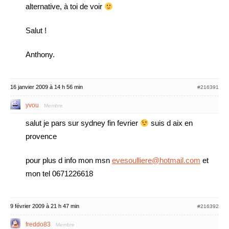
alternative, à toi de voir
Salut !
Anthony.
16 janvier 2009 à 14 h 56 min
#216391
yvou
Membre
salut je pars sur sydney fin fevrier
suis d aix en
provence
pour plus d info mon msn
evesoulliere@hotmail.com
et
mon tel 0671226618
9 février 2009 à 21 h 47 min
#216392
freddo83
Membre