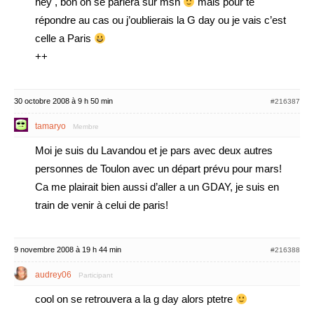
hey , bon on se parlera sur msn
mais pour te
répondre au cas ou j’oublierais la G day ou je vais c’est
celle a Paris
++
30 octobre 2008 à 9 h 50 min
#216387
tamaryo
Membre
Moi je suis du Lavandou et je pars avec deux autres
personnes de Toulon avec un départ prévu pour mars!
Ca me plairait bien aussi d’aller a un GDAY, je suis en
train de venir à celui de paris!
9 novembre 2008 à 19 h 44 min
#216388
audrey06
Participant
cool on se retrouvera a la g day alors ptetre