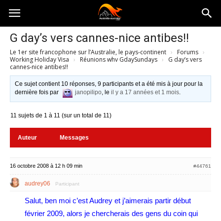
Australia-
G day’s vers cannes-nice antibes!!
Le 1er site francophone sur l’Australie, le pays-continent
›
Forums
›
australie.com
Working Holiday Visa
›
Réunions whv GdaySundays
›
G day’s vers
cannes-nice antibes!!
Ce sujet contient 10 réponses, 9 participants et a été mis à jour pour la
dernière fois par
janopilipo
, le
il y a 17 années et 1 mois
.
11 sujets de 1 à 11 (sur un total de 11)
Auteur
Messages
16 octobre 2008 à 12 h 09 min
#44761
audrey06
Participant
Salut, ben moi c’est Audrey et j’aimerais partir début
février 2009, alors je chercherais des gens du coin qui