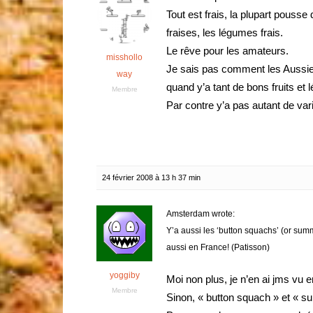
Tout est frais, la plupart pousse
fraises, les légumes frais.
Le rêve pour les amateurs.
misshollo
Je sais pas comment les Aussies
way
quand y’a tant de bons fruits et
Membre
Par contre y’a pas autant de va
24 février 2008 à 13 h 37 min
Amsterdam wrote:
Y’a aussi les ‘button squachs’ (or su
aussi en France! (Patisson)
yoggiby
Moi non plus, je n’en ai jms vu e
Membre
Sinon, « button squach » et « 