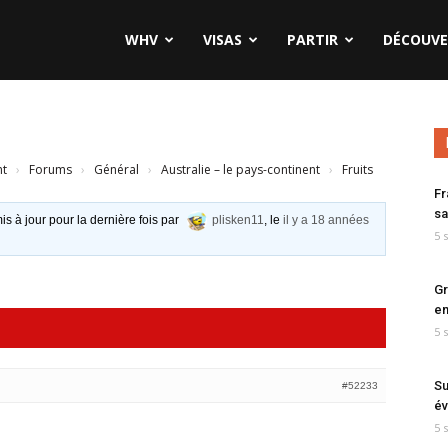
WHV
VISAS
PARTIR
DÉCOUVE
nt
›
Forums
›
Général
›
Australie – le pays-continent
›
Fruits
Fr
sa
is à jour pour la dernière fois par
plisken11
, le
il y a 18 années
5 
Gr
en
5 
Su
#52233
év
5 