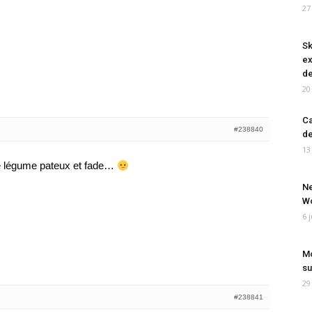
27
Sk
ex
de
20
Ca
#238840
de
13
e légume pateux et fade…
Ne
Wo
6 
Mo
su
29
#238841