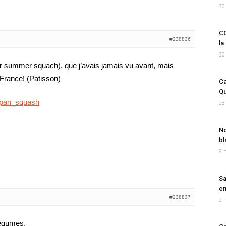
30
CO
#238836
la
30
(or summer squach), que j’avais jamais vu avant, mais
France! (Patisson)
Ca
Qu
typan_squash
23
No
bl
9 
Sa
em
#238837
2 
 légumes.