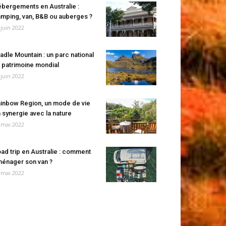
bergements en Australie :
mping, van, B&B ou auberges ?
 juin 2022
adle Mountain : un parc national
 patrimoine mondial
 juin 2022
inbow Region, un mode de vie
 synergie avec la nature
 mai 2022
ad trip en Australie : comment
énager son van ?
 mai 2022