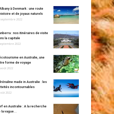
Albany à Denmark : une route
histoire et de joyaux naturels
 septembre 2022
nberra : nos itinéraires de visite
ns la capitale
septembre 2022
écotourisme en Australie, une
tre forme de voyage
 août 2022
rénaline made in Australie : les
tivités incontournables
août 2022
rf en Australie : A la recherche
 la vague...