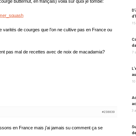
rge butternut, en français) voilà sur quoi je tombe:
D’
ummer_squash
d’
15
it de varités de courges que l’on ne cultive pas en France ou
Ca
da
ment pas mal de recettes avec de noix de macadamia?
7 
L’
au
10
Ad
ac
3 
#238839
Su
issons en France mais j’ai jamais su comment ça se
de