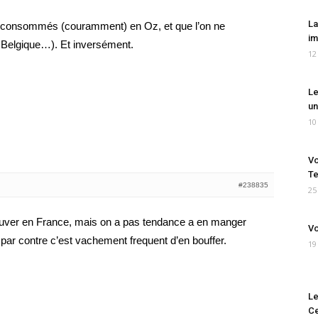
La
es consommés (couramment) en Oz, et que l’on ne
im
, Belgique…). Et inversément.
12
Le
un
10
Vo
Te
#238835
25
rouver en France, mais on a pas tendance a en manger
Vo
par contre c’est vachement frequent d’en bouffer.
19
Le
Ce