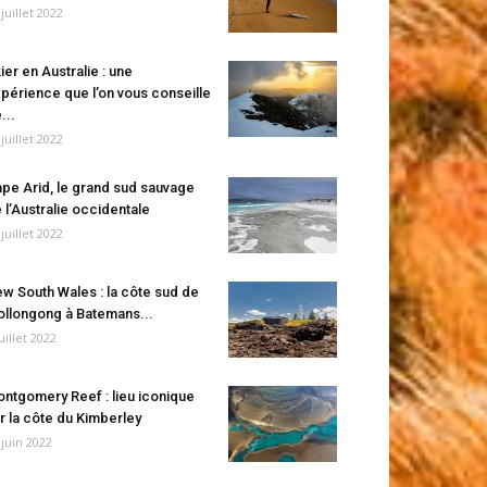
 juillet 2022
ier en Australie : une
périence que l’on vous conseille
...
 juillet 2022
pe Arid, le grand sud sauvage
 l’Australie occidentale
 juillet 2022
w South Wales : la côte sud de
llongong à Batemans...
juillet 2022
ntgomery Reef : lieu iconique
r la côte du Kimberley
 juin 2022