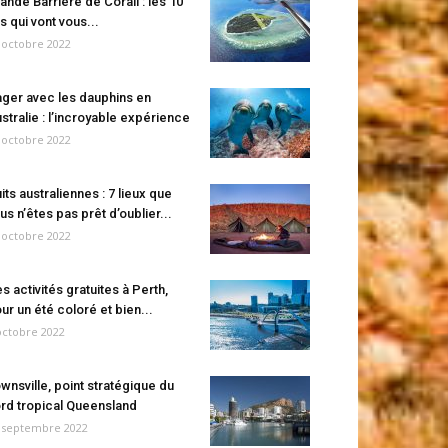
ande Barrière de Corail : les 10
es qui vont vous...
 octobre 2022
ger avec les dauphins en
stralie : l’incroyable expérience
 octobre 2022
its australiennes : 7 lieux que
us n’êtes pas prêt d’oublier...
 octobre 2022
s activités gratuites à Perth,
ur un été coloré et bien...
octobre 2022
wnsville, point stratégique du
rd tropical Queensland
 septembre 2022