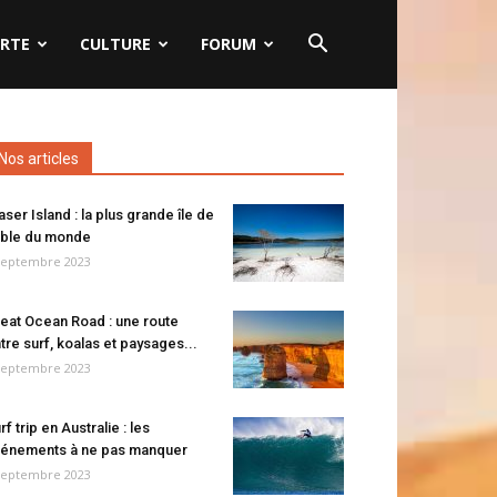
RTE
CULTURE
FORUM
Nos articles
aser Island : la plus grande île de
ble du monde
septembre 2023
eat Ocean Road : une route
tre surf, koalas et paysages...
septembre 2023
rf trip en Australie : les
énements à ne pas manquer
septembre 2023