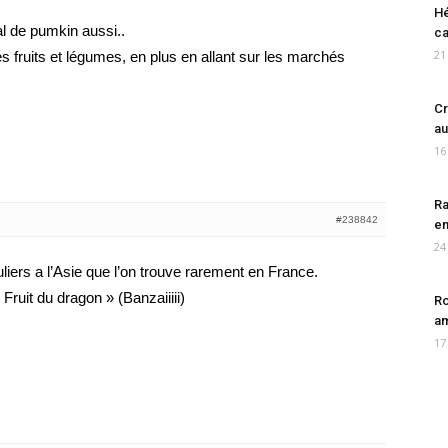
Hé
l de pumkin aussi..
ca
21
es fruits et légumes, en plus en allant sur les marchés
Cr
au
16
Ra
#238842
en
24
culiers a l’Asie que l’on trouve rarement en France.
Fruit du dragon » (Banzaiiiii)
Ro
am
17