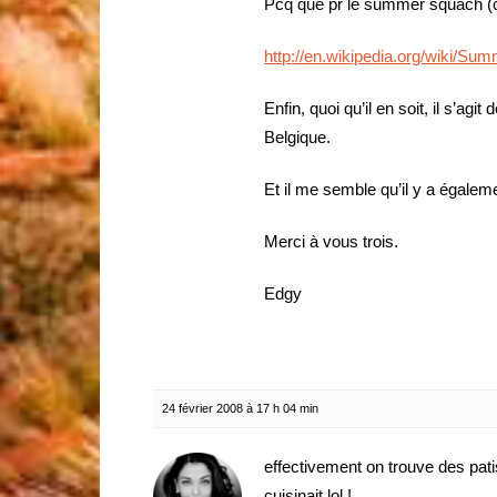
Pcq que pr le summer squach (cou
http://en.wikipedia.org/wiki/S
Enfin, quoi qu’il en soit, il s’ag
Belgique.
Et il me semble qu’il y a égale
Merci à vous trois.
Edgy
24 février 2008 à 17 h 04 min
effectivement on trouve des pat
cuisinait lol !