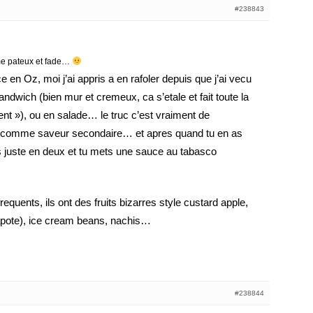
#238843
me pateux et fade…
 en Oz, moi j’ai appris a en rafoler depuis que j’ai vecu
ndwich (bien mur et cremeux, ca s’etale et fait toute la
nt »), ou en salade… le truc c’est vraiment de
t comme saveur secondaire… et apres quand tu en as
 juste en deux et tu mets une sauce au tabasco
requents, ils ont des fruits bizarres style custard apple,
sapote), ice cream beans, nachis…
#238844