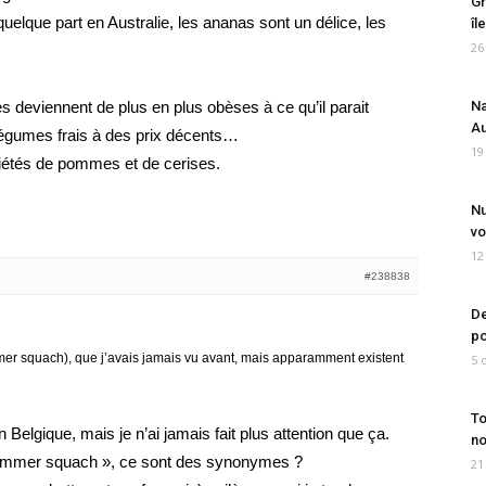
Gr
 quelque part en Australie, les ananas sont un délice, les
îl
26
 deviennent de plus en plus obèses à ce qu’il parait
Na
Au
 légumes frais à des prix décents…
19
riétés de pommes et de cerises.
Nu
vo
12
#238838
De
po
mmer squach), que j’avais jamais vu avant, mais apparamment existent
5 
To
n Belgique, mais je n’ai jamais fait plus attention que ça.
no
summer squach », ce sont des synonymes ?
21