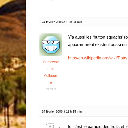
24 février 2008 à 10 h 31 min
Y’a aussi les ‘button squachs’ 
apparamment existent aussi en 
http://en.wikipedia.org/wiki/Pat
Somewhe
re in
Melbourn
e
Membre
24 février 2008 à 11 h 15 min
Ici c’est le paradis des fruits et